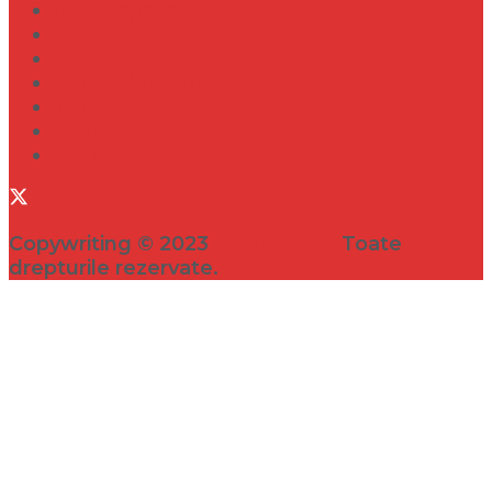
Internațional
Diverse
Lifestyle
Entertainment
Turism
Social
Filme
Copywriting © 2023
VEDETA.RO
Toate
drepturile rezervate.