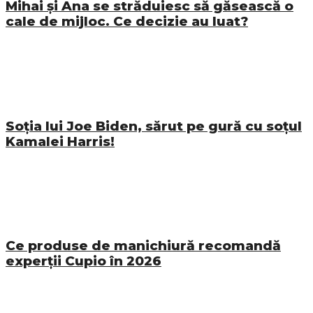
Mihai și Ana se străduiesc să găsească o
cale de mijloc. Ce decizie au luat?
Soția lui Joe Biden, sărut pe gură cu soțul
Kamalei Harris!
Ce produse de manichiură recomandă
experții Cupio în 2026