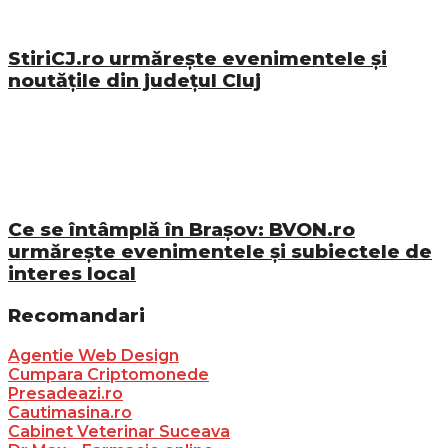
StiriCJ.ro urmărește evenimentele și
noutățile din județul Cluj
Ce se întâmplă în Brașov: BVON.ro
urmărește evenimentele și subiectele de
interes local
Recomandari
Agentie Web Design
Cumpara Criptomonede
Presadeazi.ro
Cautimasina.ro
Cabinet Veterinar Suceava