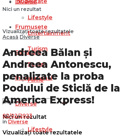
Infidelitate
Diverse
Nici un rezultat
Lifestyle
Frumusețe
Vizualizați toate rezultatele
Entertainment
Acasă
Diverse
Turism
Andreea Bălan și
Sănătate
Andreea Antonescu,
Social
penalizate la proba
Internațional
Filme
Podului de Sticlă de la
America Express!
Diverse
02/02/2023
Nici un rezultat
in
Diverse
Lifestyle
Vizualizați toate rezultatele