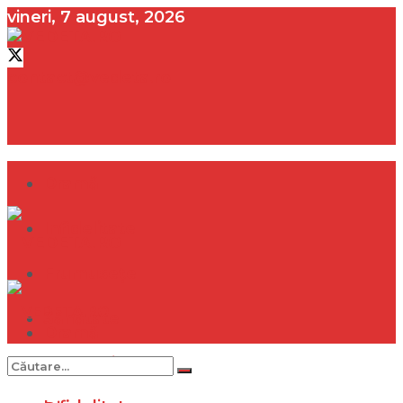
vineri, 7 august, 2026
contact@vedeta.ro
Dramă
Infidelitate
Frumusețe
Sănătate
Dramă
Internațional