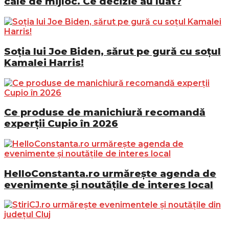
cale de mijloc. Ce decizie au luat?
Soția lui Joe Biden, sărut pe gură cu soțul
Kamalei Harris!
Ce produse de manichiură recomandă
experții Cupio în 2026
HelloConstanta.ro urmărește agenda de
evenimente și noutățile de interes local