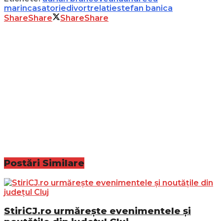
marin
casatorie
divort
relatie
stefan banica
Share
Share
Share
Share
Postări
Similare
StiriCJ.ro urmărește evenimentele și