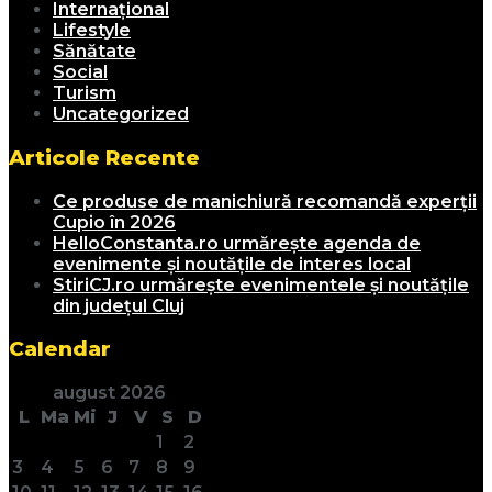
Internațional
Lifestyle
Sănătate
Social
Turism
Uncategorized
Articole Recente
Ce produse de manichiură recomandă experții
Cupio în 2026
HelloConstanta.ro urmărește agenda de
evenimente și noutățile de interes local
StiriCJ.ro urmărește evenimentele și noutățile
din județul Cluj
Calendar
august 2026
L
Ma
Mi
J
V
S
D
1
2
3
4
5
6
7
8
9