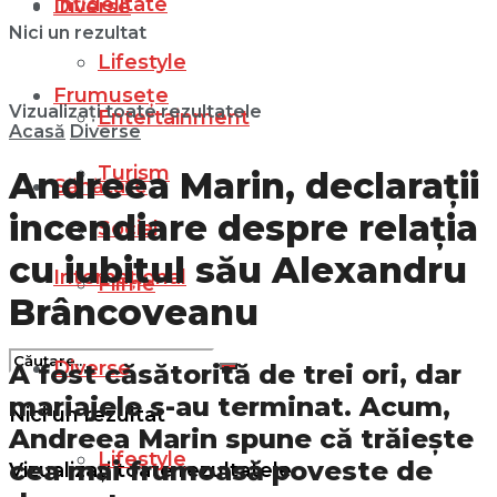
Infidelitate
Diverse
Nici un rezultat
Lifestyle
Frumusețe
Vizualizați toate rezultatele
Entertainment
Acasă
Diverse
Turism
Andreea Marin, declarații
Sănătate
incendiare despre relația
Social
cu iubitul său Alexandru
Internațional
Filme
Brâncoveanu
Diverse
A fost căsătorită de trei ori, dar
mariajele s-au terminat. Acum,
Nici un rezultat
Andreea Marin spune că trăiește
Lifestyle
cea mai frumoasă poveste de
Vizualizați toate rezultatele