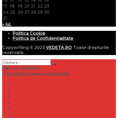
10
11
12
13
14
15
16
17
18
19
20
21
22
23
24
25
26
27
28
29
30
31
« iul.
Politica Cookie
Politica de Confidențialitate
Copywriting © 2023
VEDETA.RO
Toate drepturile
rezervate.
Nici un rezultat
Vizualizați toate rezultatele
Dramă
Infidelitate
Frumusețe
Sănătate
Internațional
Diverse