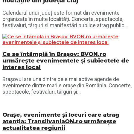
noutățile din județul Cluj
Calendarul unui județ este format din evenimente
organizate în multe localități. Concerte, spectacole,
festivaluri, târguri și manifestări publice atrag public...
Ce se întâmplă în Brașov: BVON.ro
urmărește evenimentele și subiectele de
interes local
Brașovul are una dintre cele mai active agende de
evenimente dintre marile orașe din România. Concerte,
spectacole, festivaluri, târguri și...
Orașe, evenimente și locuri care atrag
atenția: TransilvaniaON.ro urmărește
actualitatea regiunii