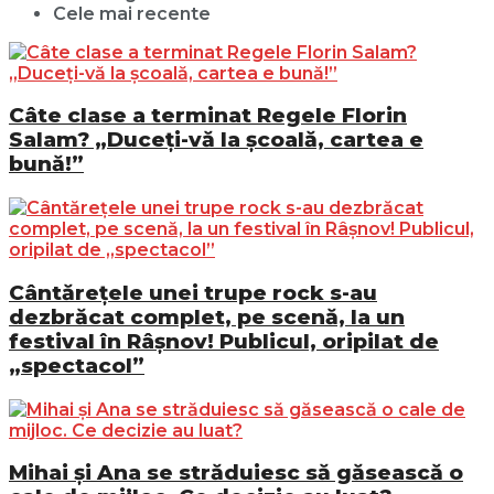
Cele mai recente
Câte clase a terminat Regele Florin
Salam? „Duceți-vă la școală, cartea e
bună!”
Cântărețele unei trupe rock s-au
dezbrăcat complet, pe scenă, la un
festival în Râșnov! Publicul, oripilat de
„spectacol”
Mihai și Ana se străduiesc să găsească o