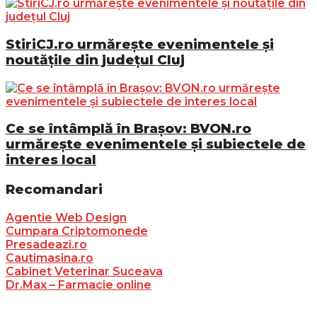
StiriCJ.ro urmărește evenimentele și
noutățile din județul Cluj
Ce se întâmplă în Brașov: BVON.ro
urmărește evenimentele și subiectele de
interes local
Recomandari
Agentie Web Design
Cumpara Criptomonede
Presadeazi.ro
Cautimasina.ro
Cabinet Veterinar Suceava
Dr.Max – Farmacie online