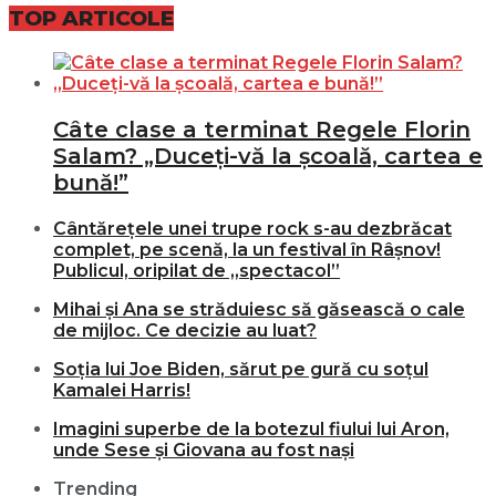
TOP ARTICOLE
Câte clase a terminat Regele Florin
Salam? „Duceți-vă la școală, cartea e
bună!”
Cântărețele unei trupe rock s-au dezbrăcat
complet, pe scenă, la un festival în Râșnov!
Publicul, oripilat de „spectacol”
Mihai și Ana se străduiesc să găsească o cale
de mijloc. Ce decizie au luat?
Soția lui Joe Biden, sărut pe gură cu soțul
Kamalei Harris!
Imagini superbe de la botezul fiului lui Aron,
unde Sese și Giovana au fost nași
Trending