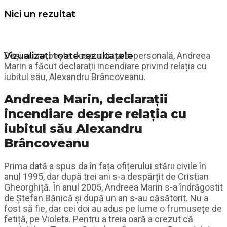
Nici un rezultat
Deși nu vorbește despre viața ei personală, Andreea
Vizualizați toate rezultatele
Marin a făcut declarații incendiare privind relația cu
iubitul său, Alexandru Brâncoveanu.
Andreea Marin, declarații
incendiare despre relația cu
iubitul său Alexandru
Brâncoveanu
Prima dată a spus da în fața ofițerului stării civile în
anul 1995, dar după trei ani s-a despărțit de Cristian
Gheorghiță. În anul 2005, Andreea Marin s-a îndrăgostit
de Ștefan Bănică și după un an s-au căsătorit. Nu a
fost să fie, dar cei doi au adus pe lume o frumusețe de
fetiță, pe Violeta. Pentru a treia oară a crezut că