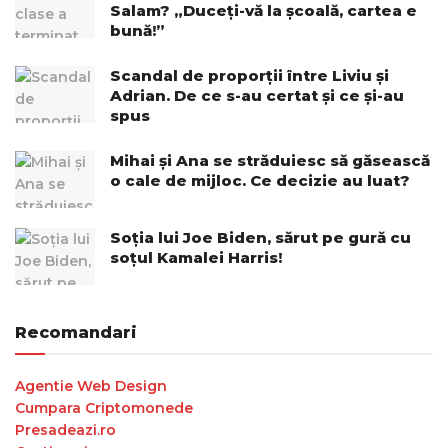
Salam? „Duceți-vă la școală, cartea e
bună!”
Scandal de proporții între Liviu și
Adrian. De ce s-au certat și ce și-au
spus
Mihai și Ana se străduiesc să găsească
o cale de mijloc. Ce decizie au luat?
Soția lui Joe Biden, sărut pe gură cu
soțul Kamalei Harris!
Recomandari
Agentie Web Design
Cumpara Criptomonede
Presadeazi.ro