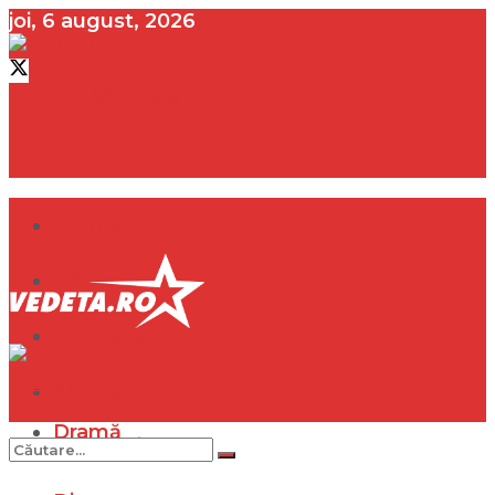
joi, 6 august, 2026
contact@vedeta.ro
Dramă
Infidelitate
Frumusețe
Sănătate
Dramă
Internațional