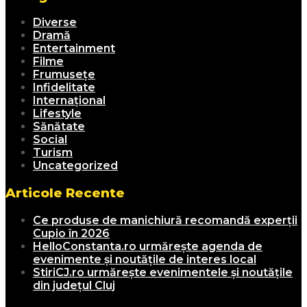
Diverse
Dramă
Entertainment
Filme
Frumusețe
Infidelitate
Internațional
Lifestyle
Sănătate
Social
Turism
Uncategorized
Articole Recente
Ce produse de manichiură recomandă experții
Cupio în 2026
HelloConstanta.ro urmărește agenda de
evenimente și noutățile de interes local
StiriCJ.ro urmărește evenimentele și noutățile
din județul Cluj