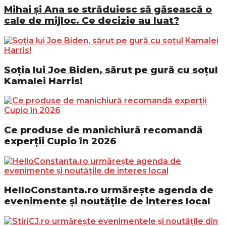
Mihai și Ana se străduiesc să găsească o
cale de mijloc. Ce decizie au luat?
Soția lui Joe Biden, sărut pe gură cu soțul
Kamalei Harris!
Ce produse de manichiură recomandă
experții Cupio în 2026
HelloConstanta.ro urmărește agenda de
evenimente și noutățile de interes local