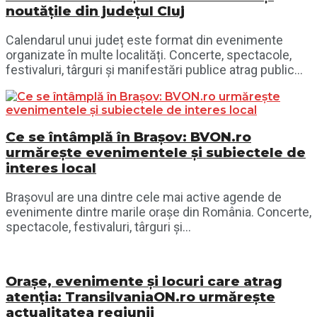
noutățile din județul Cluj
Calendarul unui județ este format din evenimente
organizate în multe localități. Concerte, spectacole,
festivaluri, târguri și manifestări publice atrag public...
Ce se întâmplă în Brașov: BVON.ro
urmărește evenimentele și subiectele de
interes local
Brașovul are una dintre cele mai active agende de
evenimente dintre marile orașe din România. Concerte,
spectacole, festivaluri, târguri și...
Orașe, evenimente și locuri care atrag
atenția: TransilvaniaON.ro urmărește
actualitatea regiunii