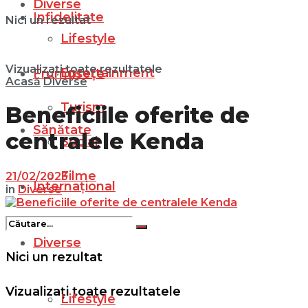
Diverse
Infidelitate
Nici un rezultat
Lifestyle
Vizualizați toate rezultatele
Entertainment
Frumusețe
Acasă
Diverse
Turism
Beneficiile oferite de
Sănătate
centralele Kenda
Social
Filme
21/02/2023
Internațional
in
Diverse
Diverse
Nici un rezultat
Vizualizați toate rezultatele
Lifestyle