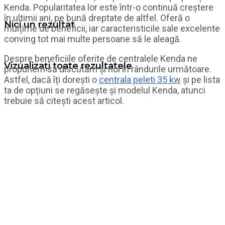
Kenda. Popularitatea lor este într-o continuă creștere
în ultimii ani, pe bună dreptate de altfel. Oferă o
Nici un rezultat
mulțime de beneficii, iar caracteristicile sale excelente
conving tot mai multe persoane să le aleagă.
Despre beneficiile oferite de centralele Kenda ne
Vizualizați toate rezultatele
propunem să discutăm și noi în rândurile următoare.
Astfel, dacă îți dorești o
centrala peleti 35 kw
și pe lista
ta de opțiuni se regăsește și modelul Kenda, atunci
trebuie să citești acest articol.