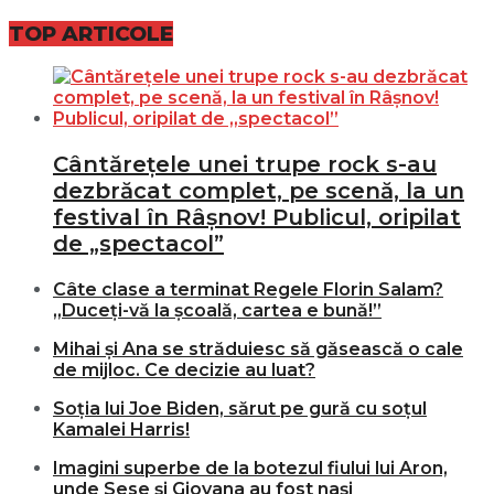
TOP ARTICOLE
Cântărețele unei trupe rock s-au
dezbrăcat complet, pe scenă, la un
festival în Râșnov! Publicul, oripilat
de „spectacol”
Câte clase a terminat Regele Florin Salam?
„Duceți-vă la școală, cartea e bună!”
Mihai și Ana se străduiesc să găsească o cale
de mijloc. Ce decizie au luat?
Soția lui Joe Biden, sărut pe gură cu soțul
Kamalei Harris!
Imagini superbe de la botezul fiului lui Aron,
unde Sese și Giovana au fost nași