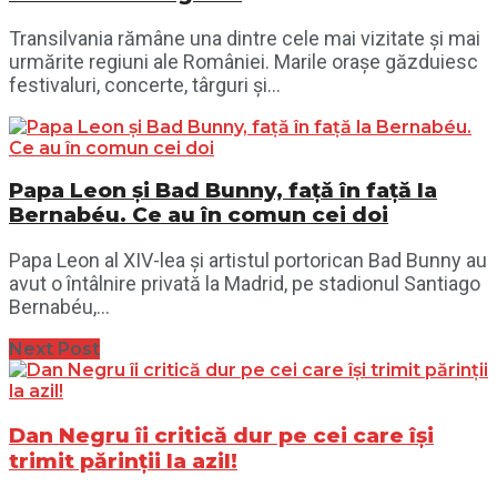
Transilvania rămâne una dintre cele mai vizitate și mai
urmărite regiuni ale României. Marile orașe găzduiesc
festivaluri, concerte, târguri și...
Papa Leon și Bad Bunny, față în față la
Bernabéu. Ce au în comun cei doi
Papa Leon al XIV-lea și artistul portorican Bad Bunny au
avut o întâlnire privată la Madrid, pe stadionul Santiago
Bernabéu,...
Next Post
Dan Negru îi critică dur pe cei care își
trimit părinții la azil!