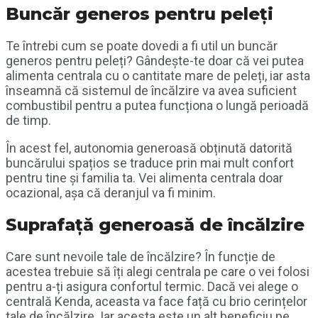
Buncăr generos pentru peleți
Te întrebi cum se poate dovedi a fi util un buncăr
generos pentru peleți? Gândește-te doar că vei putea
alimenta centrala cu o cantitate mare de peleți, iar asta
înseamnă că sistemul de încălzire va avea suficient
combustibil pentru a putea funcționa o lungă perioadă
de timp.
În acest fel, autonomia generoasă obținută datorită
buncărului spațios se traduce prin mai mult confort
pentru tine și familia ta. Vei alimenta centrala doar
ocazional, așa că deranjul va fi minim.
Suprafață generoasă de încălzire
Care sunt nevoile tale de încălzire? În funcție de
acestea trebuie să îți alegi centrala pe care o vei folosi
pentru a-ți asigura confortul termic. Dacă vei alege o
centrală Kenda, aceasta va face față cu brio cerințelor
tale de încălzire. Iar acesta este un alt beneficiu pe