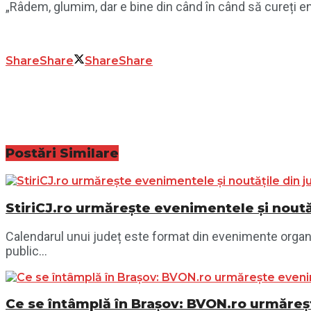
„Râdem, glumim, dar e bine din când în când să cureți ene
Share
Share
Share
Share
Postări
Similare
StiriCJ.ro urmărește evenimentele și noutăț
Calendarul unui județ este format din evenimente organiza
public...
Ce se întâmplă în Brașov: BVON.ro urmăreșt