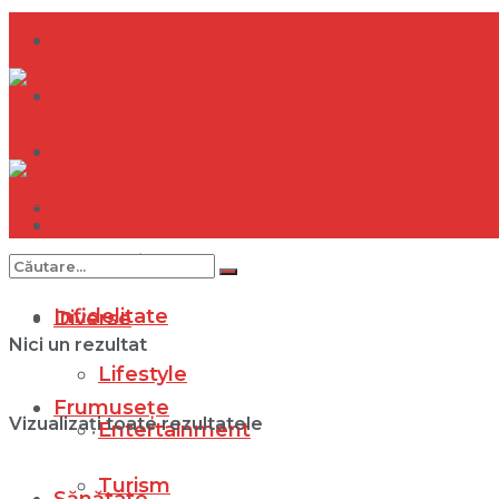
Dramă
Infidelitate
Frumusețe
Sănătate
Dramă
Internațional
Infidelitate
Diverse
Nici un rezultat
Lifestyle
Frumusețe
Vizualizați toate rezultatele
Entertainment
Turism