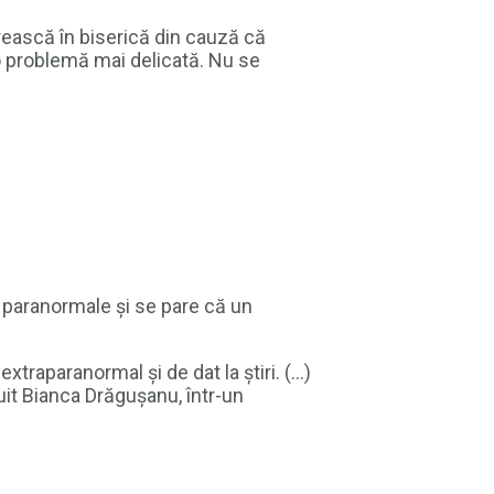
rească în biserică din cauză că
o problemă mai delicată. Nu se
e paranormale și se pare că un
xtraparanormal și de dat la știri. (…)
uit Bianca Drăgușanu, într-un