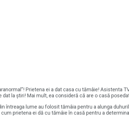
anormal”! Prietena ei a dat casa cu tămâie! Asistenta TV 
 dat la știri! Mai mult, ea consideră că are o casă posedată
din întreaga lume au folosit tămâia pentru a alunga duhuril
at cum prietena ei dă cu tămâie în casă pentru a determin