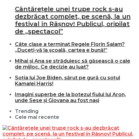
Cântărețele unei trupe rock s-au
dezbrăcat complet, pe scenă, la un
festival în Râșnov! Publicul, oripilat
de „spectacol”
Câte clase a terminat Regele Florin Salam?
„Duceți-vă la școală, cartea e bună!”
Mihai și Ana se străduiesc să găsească o cale
de mijloc. Ce decizie au luat?
Soția lui Joe Biden, sărut pe gură cu soțul
Kamalei Harris!
Imagini superbe de la botezul fiului lui Aron,
unde Sese și Giovana au fost nași
Trending
Cele mai recente