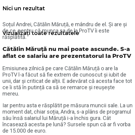
Nici un rezultat
Soțul Andrei, Cătălin Măruță, e mândru de el. Și are și
de ce, pentru că munca sa de la ProTV îi este
Vizualizați toate rezultatele
răsplătită.
Cătălin Măruță nu mai poate ascunde. S-a
aflat ce salariu are prezentatorul la ProTV
Emisiunea zilnică pe care Cătălin Măruță o are la
ProTV l-a făcut să fie extrem de cunoscut și iubit de
unii, dar și criticat de alții. E adevărat că acesta face tot
ce îi stă în putință ca să se remarce și reușește
mereu.
Iar pentru asta e răsplătit pe măsura muncii sale. La un
moment dat, chiar soția, Andra, s-a plâns de programul
său însă salariul lui Măruță i-a închis gura. Cât
încasează acesta pe lună? Sursele spun că ar fi vorba
de 15.000 de euro.