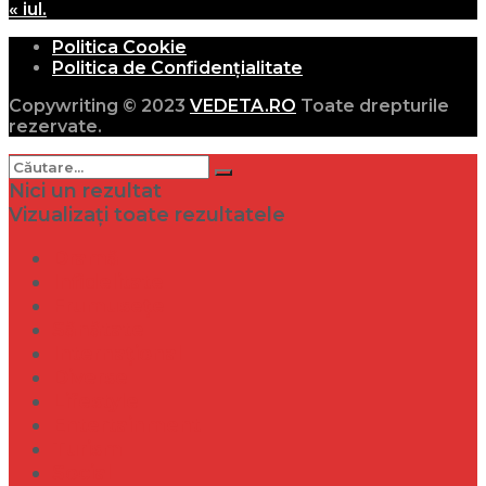
« iul.
Politica Cookie
Politica de Confidențialitate
Copywriting © 2023
VEDETA.RO
Toate drepturile
rezervate.
Nici un rezultat
Vizualizați toate rezultatele
Dramă
Infidelitate
Frumusețe
Sănătate
Internațional
Diverse
Lifestyle
Entertainment
Turism
Social