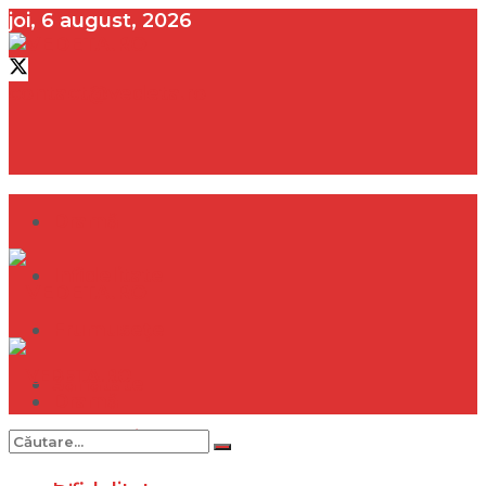
joi, 6 august, 2026
contact@vedeta.ro
Dramă
Infidelitate
Frumusețe
Sănătate
Dramă
Internațional