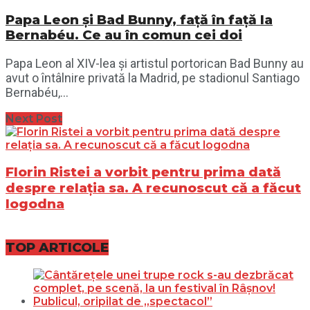
Papa Leon și Bad Bunny, față în față la
Bernabéu. Ce au în comun cei doi
Papa Leon al XIV-lea și artistul portorican Bad Bunny au
avut o întâlnire privată la Madrid, pe stadionul Santiago
Bernabéu,...
Next Post
Florin Ristei a vorbit pentru prima dată
despre relația sa. A recunoscut că a făcut
logodna
TOP ARTICOLE