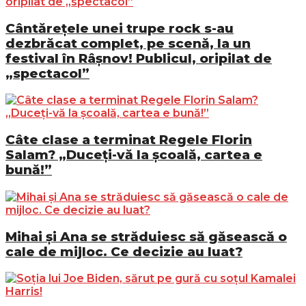
Cântărețele unei trupe rock s-au
dezbrăcat complet, pe scenă, la un
festival în Râșnov! Publicul, oripilat de
„spectacol”
Câte clase a terminat Regele Florin
Salam? „Duceți-vă la școală, cartea e
bună!”
Mihai și Ana se străduiesc să găsească o
cale de mijloc. Ce decizie au luat?