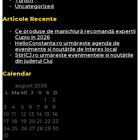
Turism
Uncategorized
Articole Recente
Ce produse de manichiură recomandă experții
Cupio în 2026
HelloConstanta.ro urmărește agenda de
evenimente și noutățile de interes local
StiriCJ.ro urmărește evenimentele și noutățile
din județul Cluj
Calendar
august 2026
L
Ma
Mi
J
V
S
D
1
2
3
4
5
6
7
8
9
10
11
12
13
14
15
16
17
18
19
20
21
22
23
24
25
26
27
28
29
30
31