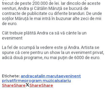
trecut de peste 200.000 de lei. Iar dincolo de aceste
venituri, Andra și Cătălin Măruță se bucură de
contracte de publicitate cu diferite branduri. De unde
soților Măruță le mai intră în buzunar alte zeci de mii
de euro.
Cât trebuie plătită Andra ca să vă cânte la un
eveniment
La fel de scumpă la vedere este și Andra. Artista se
spune că cere pentru un show la un eveniment privat,
adică două programe, nu mai puțin de 6000 de euro.
Etichete:
andra
catalin maruta
eveninent
privat
firme
program muzical
salariu
Share
Share
Share
Share