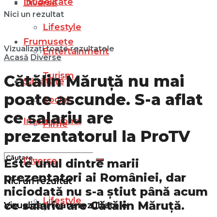
Infidelitate
Diverse
Nici un rezultat
Lifestyle
Frumusețe
Vizualizați toate rezultatele
Entertainment
Acasă
Diverse
Turism
Cătălin Măruță nu mai
Sănătate
poate ascunde. S-a aflat
Social
ce salariu are
Internațional
Filme
prezentatorul la ProTV
Diverse
Este unul dintre marii
prezentatori ai României, dar
Nici un rezultat
niciodată nu s-a știut până acum
Lifestyle
ce salariu are Cătălin Măruță.
Vizualizați toate rezultatele