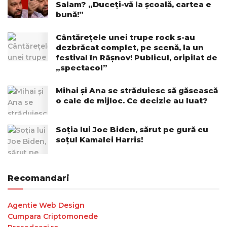
Salam? „Duceți-vă la școală, cartea e
bună!”
Cântărețele unei trupe rock s-au
dezbrăcat complet, pe scenă, la un
festival în Râșnov! Publicul, oripilat de
„spectacol”
Mihai și Ana se străduiesc să găsească
o cale de mijloc. Ce decizie au luat?
Soția lui Joe Biden, sărut pe gură cu
soțul Kamalei Harris!
Recomandari
Agentie Web Design
Cumpara Criptomonede