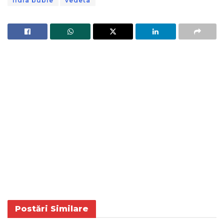
lidia buble
vedeta
Postări
Similare