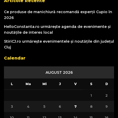
Articole Recente
Ce produse de manichiură recomandă experții Cupio în
2026
HelloConstanta.ro urmărește agenda de evenimente și
noutățile de interes local
StiriCJ.ro urmărește evenimentele și noutățile din județul
Cluj
Calendar
AUGUST 2026
L
Ma
Mi
J
V
S
D
1
2
3
4
5
6
7
8
9
10
11
12
13
14
15
16