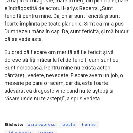
La capitolul dragoste, toate îi merg din plin Lidiei, care
e îndrăgostită de actorul Harlys Becerra. „Sunt
fericită pentru mine. Da, chiar sunt fericită și sunt
foarte împlinită pe toate planurile. Simt că mi-a pus
Dumnezeu mâna în cap. Da, sunt fericită, și mă bucur
că se vede asta.
Eu cred că fiecare om merită să fie fericit şi vă
doresc să fiţi măcar la fel de fericiţi cum sunt eu.
Sunt norocoasă. Pentru mine nu există actori,
cântăreţi, vedete, nevedete. Fiecare avem un job, o
meserie pe care o facem, dar da, este foarte
adevărat că dragoste vine când nu te aştepţi şi
răsare unde nu te aştepţi”, a spus vedeta.
Etichete:
asia express
boala
hernie