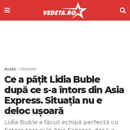
Acasă
Sănătate
Ce a pățit Lidia Buble
după ce s-a întors din Asia
Express. Situația nu e
deloc ușoară
Lidia Buble a făcut echipă perfectă cu
Estera sora ei în Asia Express, dar s-a