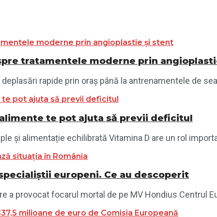
despre tratamentele moderne prin angioplasti
i și deplasări rapide prin oraș până la antrenamentele de sea
limente te pot ajuta să previi deficitul
le și alimentație echilibrată Vitamina D are un rol importan
specialiștii europeni. Ce au descoperit
re a provocat focarul mortal de pe MV Hondius Centrul Eu