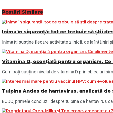
Postări
Similare
Inima în siguranță: tot ce trebuie să știi 
Inima îți susține fiecare activitate zilnică, de la întâlnir
Vitamina D, esențială pentru organism. Ce a
Cum poți susține nivelul de vitamina D prin obiceiuri simp
Tulpina Andes de hantavirus, analizată de 
ECDC, primele concluzii despre tulpina de hantavirus ca