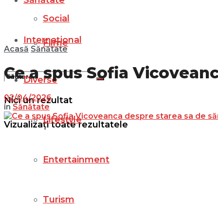
Sănătate
Social
Internațional
Filme
Acasă
Sănătate
Ce a spus Sofia Vicoveanc
Diverse
02/04/2026
Nici un rezultat
in
Sănătate
Lifestyle
Vizualizați toate rezultatele
Entertainment
Turism