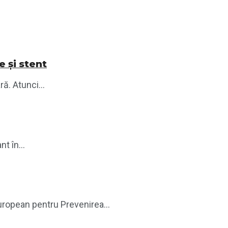
e și stent
ră. Atunci...
t în...
ropean pentru Prevenirea...