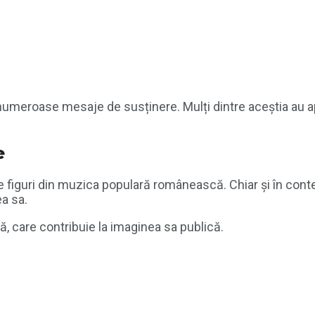
n numeroase mesaje de susținere. Mulți dintre aceștia au apr
e
 figuri din muzica populară românească. Chiar și în cont
ea sa.
ă, care contribuie la imaginea sa publică.