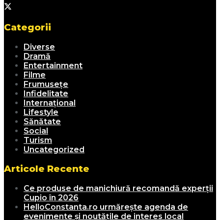
Categorii
Diverse
Dramă
Entertainment
Filme
Frumusețe
Infidelitate
Internațional
Lifestyle
Sănătate
Social
Turism
Uncategorized
Articole Recente
Ce produse de manichiură recomandă experții
Cupio în 2026
HelloConstanta.ro urmărește agenda de
evenimente și noutățile de interes local