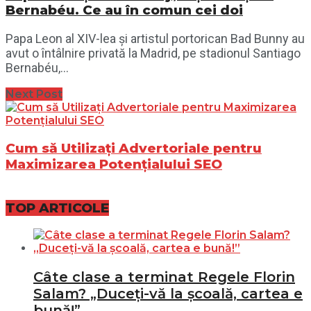
Bernabéu. Ce au în comun cei doi
Papa Leon al XIV-lea și artistul portorican Bad Bunny au
avut o întâlnire privată la Madrid, pe stadionul Santiago
Bernabéu,...
Next Post
Cum să Utilizați Advertoriale pentru
Maximizarea Potențialului SEO
TOP ARTICOLE
Câte clase a terminat Regele Florin
Salam? „Duceți-vă la școală, cartea e
bună!”