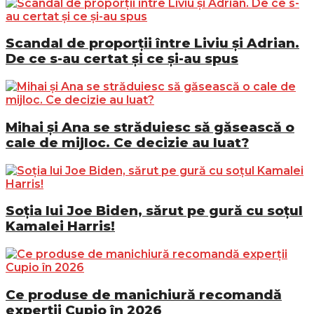
Scandal de proporții între Liviu și Adrian.
De ce s-au certat și ce și-au spus
Mihai și Ana se străduiesc să găsească o
cale de mijloc. Ce decizie au luat?
Soția lui Joe Biden, sărut pe gură cu soțul
Kamalei Harris!
Ce produse de manichiură recomandă
experții Cupio în 2026