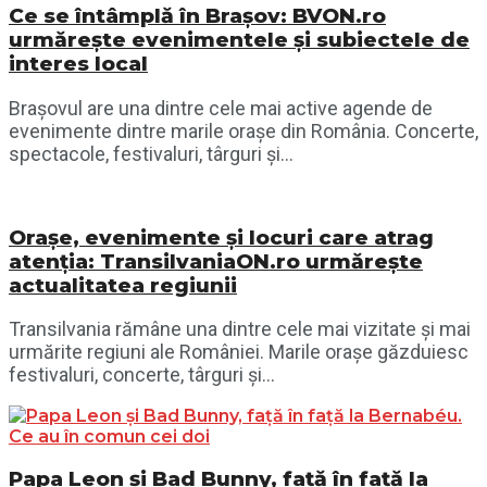
Ce se întâmplă în Brașov: BVON.ro
urmărește evenimentele și subiectele de
interes local
Brașovul are una dintre cele mai active agende de
evenimente dintre marile orașe din România. Concerte,
spectacole, festivaluri, târguri și...
Orașe, evenimente și locuri care atrag
atenția: TransilvaniaON.ro urmărește
actualitatea regiunii
Transilvania rămâne una dintre cele mai vizitate și mai
urmărite regiuni ale României. Marile orașe găzduiesc
festivaluri, concerte, târguri și...
Papa Leon și Bad Bunny, față în față la