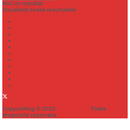
Nici un rezultat
Vizualizați toate rezultatele
Dramă
Infidelitate
Frumusețe
Sănătate
Internațional
Diverse
Lifestyle
Entertainment
Turism
Social
Filme
Copywriting © 2023
VEDETA.RO
Toate
drepturile rezervate.