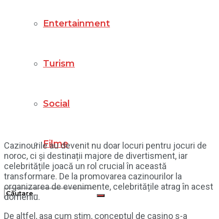
Entertainment
Turism
Social
Filme
Cazinourile au devenit nu doar locuri pentru jocuri de
noroc, ci și destinații majore de divertisment, iar
celebritățile joacă un rol crucial în această
transformare. De la promovarea cazinourilor la
organizarea de evenimente, celebritățile atrag în acest
domeniu.
De altfel, așa cum știm, conceptul de casino s-a