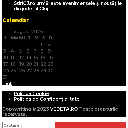
StiriCJ.ro urmărește evenimentele și noutățile
din județul Cluj
Calendar
august 2026
L
Ma
Mi
J
V
S
D
1
2
3
4
5
6
7
8
9
10
11
12
13
14
15
16
17
18
19
20
21
22
23
24
25
26
27
28
29
30
31
« iul.
Politica Cookie
Politica de Confidențialitate
Copywriting © 2023
VEDETA.RO
Toate drepturile
rezervate.