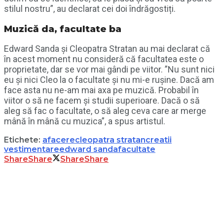
stilul nostru”, au declarat cei doi îndrăgostiți.
Muzică da, facultate ba
Edward Sanda și Cleopatra Stratan au mai declarat că
în acest moment nu consideră că facultatea este o
proprietate, dar se vor mai gândi pe viitor. ”Nu sunt nici
eu și nici Cleo la o facultate și nu mi-e rușine. Dacă am
face asta nu ne-am mai axa pe muzică. Probabil în
viitor o să ne facem și studii superioare. Dacă o să
aleg să fac o facultate, o să aleg ceva care ar merge
mână în mână cu muzica”, a spus artistul.
Etichete:
afacere
cleopatra stratan
creatii
vestimentare
edward sanda
facultate
Share
Share
Share
Share