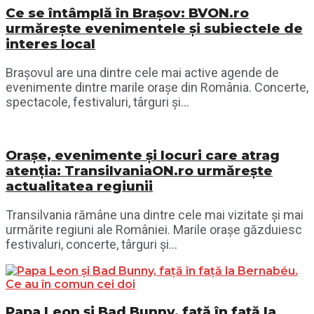
Ce se întâmplă în Brașov: BVON.ro
urmărește evenimentele și subiectele de
interes local
Brașovul are una dintre cele mai active agende de
evenimente dintre marile orașe din România. Concerte,
spectacole, festivaluri, târguri și...
Orașe, evenimente și locuri care atrag
atenția: TransilvaniaON.ro urmărește
actualitatea regiunii
Transilvania rămâne una dintre cele mai vizitate și mai
urmărite regiuni ale României. Marile orașe găzduiesc
festivaluri, concerte, târguri și...
Papa Leon și Bad Bunny, față în față la