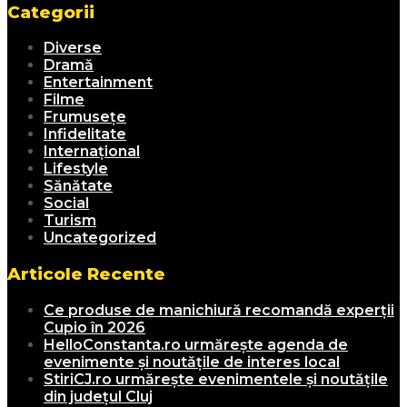
Categorii
Diverse
Dramă
Entertainment
Filme
Frumusețe
Infidelitate
Internațional
Lifestyle
Sănătate
Social
Turism
Uncategorized
Articole Recente
Ce produse de manichiură recomandă experții
Cupio în 2026
HelloConstanta.ro urmărește agenda de
evenimente și noutățile de interes local
StiriCJ.ro urmărește evenimentele și noutățile
din județul Cluj