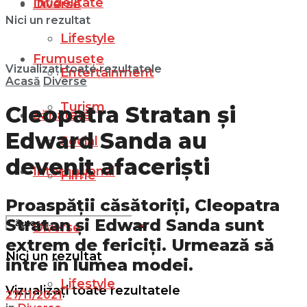
Infidelitate
Diverse
Nici un rezultat
Lifestyle
Frumusețe
Vizualizați toate rezultatele
Entertainment
Acasă
Diverse
Turism
Cleopatra Stratan și
Sănătate
Edward Sanda au
Social
devenit afaceriști
Internațional
Filme
Proaspății căsătoriți, Cleopatra
Stratan și Edward Sanda sunt
Diverse
extrem de fericiți. Urmează să
Nici un rezultat
intre în lumea modei.
Lifestyle
Vizualizați toate rezultatele
27/11/2021