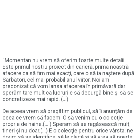
“Momentan nu vrem să oferim foarte multe detalii.
Este primul nostru proiect din carieră, prima noastră
afacere ca să fim mai exacţi, care o să ia naştere după
Sărbători, cel mai probabil anul viitor. Noi am
preconizat că vom lansa afacerea în primăvară dar
sperăm tare mult ca lucrurile să decurgă bine și să se
concretizeze mai rapid. (…)
De aceea vrem să pregătim publicul, să îi anunţăm de
ceea ce vrem să facem. O să venim cu o colecţie
proprie de haine.(….) Speram să se regăsească mulţi
tineri şi nu doar.(…) E o colecţie pentru orice vârsta; ne
dorim să se identifice, să le placă şi să vrea să poarte