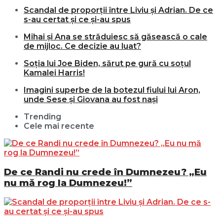
Scandal de proporții între Liviu și Adrian. De ce
s-au certat și ce și-au spus
Mihai și Ana se străduiesc să găsească o cale
de mijloc. Ce decizie au luat?
Soția lui Joe Biden, sărut pe gură cu soțul
Kamalei Harris!
Imagini superbe de la botezul fiului lui Aron,
unde Sese și Giovana au fost nași
Trending
Cele mai recente
De ce Randi nu crede în Dumnezeu? „Eu
nu mă rog la Dumnezeu!”