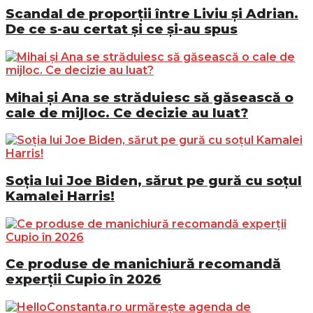
Scandal de proporții între Liviu și Adrian.
De ce s-au certat și ce și-au spus
Mihai și Ana se străduiesc să găsească o
cale de mijloc. Ce decizie au luat?
Soția lui Joe Biden, sărut pe gură cu soțul
Kamalei Harris!
Ce produse de manichiură recomandă
experții Cupio în 2026