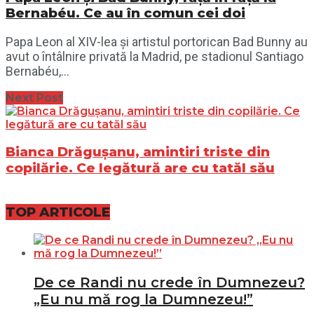
Bernabéu. Ce au în comun cei doi
Papa Leon al XIV-lea și artistul portorican Bad Bunny au
avut o întâlnire privată la Madrid, pe stadionul Santiago
Bernabéu,...
Next Post
Bianca Drăgușanu, amintiri triste din
copilărie. Ce legătură are cu tatăl său
TOP ARTICOLE
De ce Randi nu crede în Dumnezeu?
„Eu nu mă rog la Dumnezeu!”