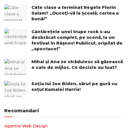
Câte clase a terminat Regele Florin
Salam? „Duceți-vă la școală, cartea e
bună!”
Cântărețele unei trupe rock s-au
dezbrăcat complet, pe scenă, la un
festival în Râșnov! Publicul, oripilat de
„spectacol”
Mihai și Ana se străduiesc să găsească
o cale de mijloc. Ce decizie au luat?
Soția lui Joe Biden, sărut pe gură cu
soțul Kamalei Harris!
Recomandari
Agentie Web Design