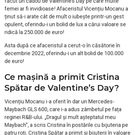
făcut un cadou de Valentine’s Day pe care multe
femei ar fi invidioase! Afaceristul Vicențiu Mocanu a
ținut să-i arate cât de mult o iubește printr-un gest
opulent, oferindu-i un bolid de lux a cărui valoare se
ridică la 250.000 de euro!
Asta după ce afaceristul a cerut-o în căsătorie în
decembrie 2022, oferindu-i un alt bolid de 100.000
de euro!
Ce mașină a primit Cristina
Spătar de Valentine’s Day?
Vicențiu Mocanu i-a oferit în dar un Mercedes-
Maybach GLS 600, care i-a adus zâmbetul pe fața
reginei R&B-ului. „Dragul și mult așteptatul meu
Maybach”, a scris Cristina în postările cu bijuteria pe
patru roți. Cristina Spătar a primit și bijuterii în valoare