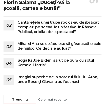
Florin Salam? „Duceți-vă la
școală, cartea e bună!”
Cântărețele unei trupe rock s-au dezbrăcat
complet, pe scenă, la un festival în Râșnov!
Publicul, oripilat de „spectacol”
Mihai și Ana se străduiesc să găsească o cale
de mijloc. Ce decizie au luat?
Soția lui Joe Biden, sărut pe gură cu soțul
Kamalei Harris!
Imagini superbe de la botezul fiului lui Aron,
unde Sese și Giovana au fost nași
Trending
Cele mai recente