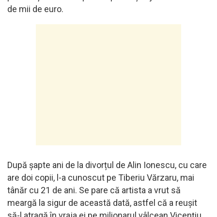
de mii de euro.
După șapte ani de la divorțul de Alin Ionescu, cu care
are doi copii, l-a cunoscut pe Tiberiu Vărzaru, mai
tânăr cu 21 de ani. Se pare că artista a vrut să
meargă la sigur de această dată, astfel că a reușit
să-l atragă în vraja ei pe milionarul vâlcean Vicențiu