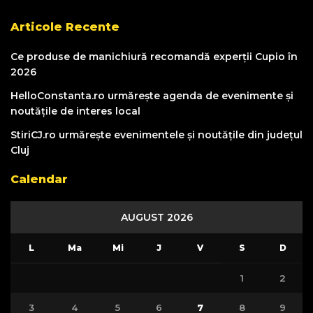
Articole Recente
Ce produse de manichiură recomandă experții Cupio în
2026
HelloConstanta.ro urmărește agenda de evenimente și
noutățile de interes local
StiriCJ.ro urmărește evenimentele și noutățile din județul
Cluj
Calendar
AUGUST 2026
L
Ma
Mi
J
V
S
D
1
2
3
4
5
6
7
8
9