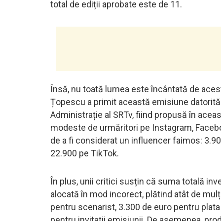
total de ediții aprobate este de 11.
Însă, nu toată lumea este încântată de acest
Țopescu a primit această emisiune datorită 
Administrație al SRTv, fiind propusă în aceas
modeste de urmăritori pe Instagram, Facebook
de a fi considerat un influencer faimos: 3.9
22.900 pe TikTok.
În plus, unii critici susțin că suma totală i
alocată în mod incorect, plătind atât de mulți
pentru scenarist, 3.300 de euro pentru plata p
pentru invitații emisiunii. De asemenea, pro