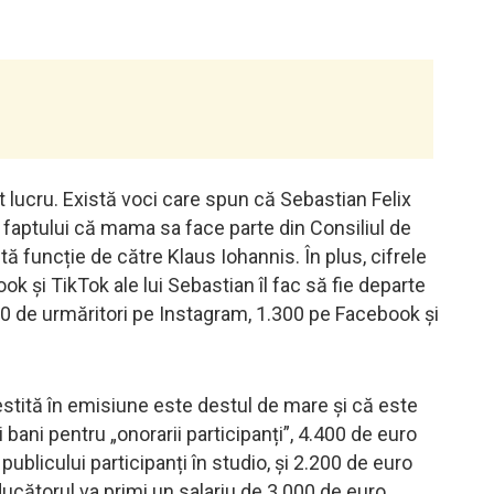
 lucru. Există voci care spun că Sebastian Felix
faptului că mama sa face parte din Consiliul de
tă funcție de către Klaus Iohannis. În plus, cifrele
 și TikTok ale lui Sebastian îl fac să fie departe
00 de urmăritori pe Instagram, 1.300 pe Facebook și
nvestită în emisiune este destul de mare și că este
 bani pentru „onorarii participanți”, 4.400 de euro
ublicului participanți în studio, și 2.200 de euro
ducătorul va primi un salariu de 3.000 de euro.