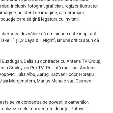
i, inclusiv fotograf, grafician, regizor, ilustrator
e imagine, asistent de imagine, cameramani,
oducție care să țină legătura cu invitații.
 Libertatea dezvăluie că emisiunea este inspirată
e 1” și „2 Days & 1 Night”, iar unii critici spun că
el Buzdugan, Delia au contracte cu Antena TV Group,
sau Smiley, cu Pro TV. Pe listă mai apar Andreea
opovici, Iulia Albu, Zarug, Răzvan Fodor, Horațiu
, Maia Morgenstern, Marius Manole sau Carmen
easta se va concentra pe povestile oamenilor,
și realizeze cele mai secrete dorințe. Potrivit