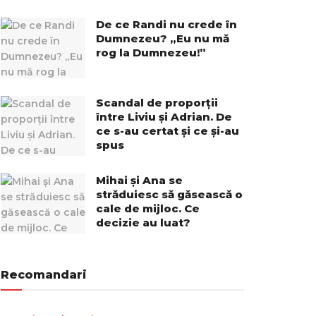
De ce Randi nu crede în
Dumnezeu? „Eu nu mă
rog la Dumnezeu!”
Scandal de proporții
între Liviu și Adrian. De
ce s-au certat și ce și-au
spus
Mihai și Ana se
străduiesc să găsească o
cale de mijloc. Ce
decizie au luat?
Recomandari