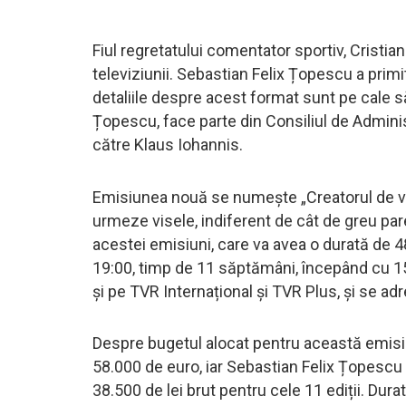
Fiul regretatului comentator sportiv, Cristi
televiziunii. Sebastian Felix Țopescu a primi
detaliile despre acest format sunt pe cale s
Țopescu, face parte din Consiliul de Adminis
către Klaus Iohannis.
Emisiunea nouă se numește „Creatorul de vis
urmeze visele, indiferent de cât de greu par
acestei emisiuni, care va avea o durată de 4
19:00, timp de 11 săptămâni, începând cu 15 
și pe TVR Internațional și TVR Plus, și se adr
Despre bugetul alocat pentru această emisiu
58.000 de euro, iar Sebastian Felix Țopescu v
38.500 de lei brut pentru cele 11 ediții. Dura