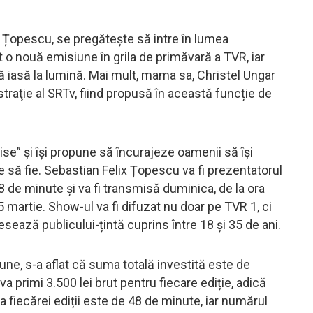
an Țopescu, se pregătește să intre în lumea
t o nouă emisiune în grila de primăvară a TVR, iar
ă iasă la lumină. Mai mult, mama sa, Christel Ungar
traţie al SRTv, fiind propusă în această funcție de
e” și își propune să încurajeze oamenii să își
e să fie. Sebastian Felix Țopescu va fi prezentatorul
8 de minute și va fi transmisă duminica, de la ora
martie. Show-ul va fi difuzat nu doar pe TVR 1, ci
esează publicului-țintă cuprins între 18 și 35 de ani.
ne, s-a aflat că suma totală investită este de
a primi 3.500 lei brut pentru fiecare ediție, adică
ta fiecărei ediții este de 48 de minute, iar numărul