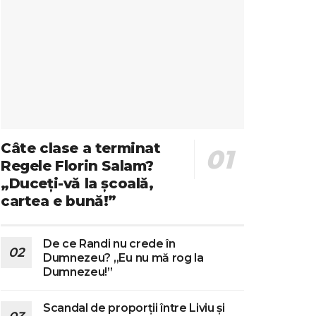
Câte clase a terminat
Regele Florin Salam?
„Duceți-vă la școală,
cartea e bună!”
De ce Randi nu crede în
Dumnezeu? „Eu nu mă rog la
Dumnezeu!”
Scandal de proporții între Liviu și