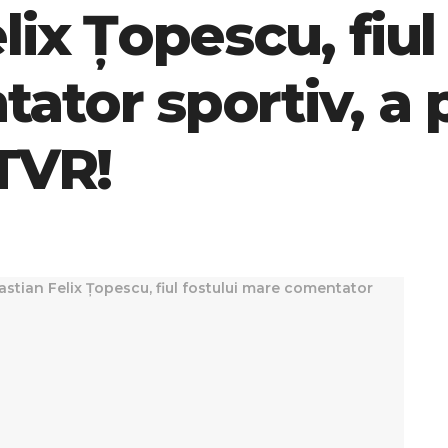
ix Țopescu, fiul 
tor sportiv, a p
TVR!