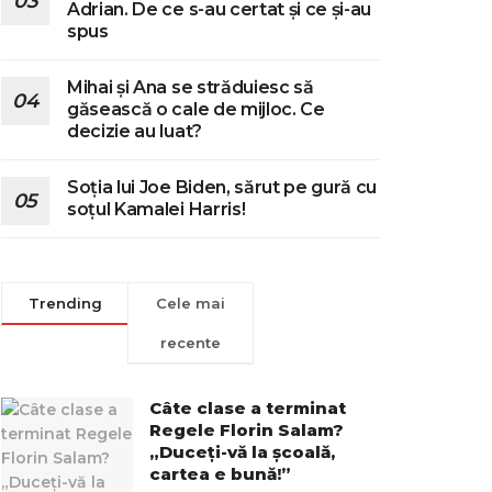
Adrian. De ce s-au certat și ce și-au
spus
Mihai și Ana se străduiesc să
găsească o cale de mijloc. Ce
decizie au luat?
Soția lui Joe Biden, sărut pe gură cu
soțul Kamalei Harris!
Trending
Cele mai
recente
Câte clase a terminat
Regele Florin Salam?
„Duceți-vă la școală,
cartea e bună!”