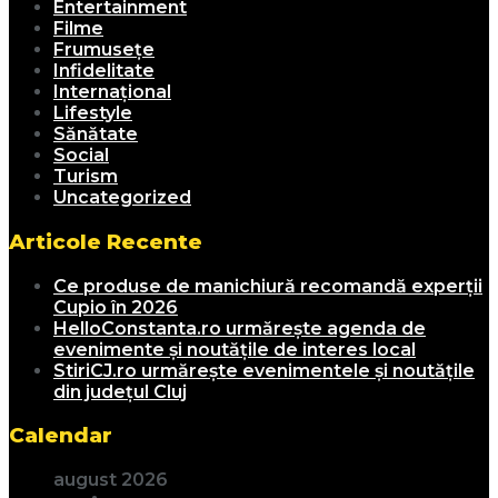
Entertainment
Filme
Frumusețe
Infidelitate
Internațional
Lifestyle
Sănătate
Social
Turism
Uncategorized
Articole Recente
Ce produse de manichiură recomandă experții
Cupio în 2026
HelloConstanta.ro urmărește agenda de
evenimente și noutățile de interes local
StiriCJ.ro urmărește evenimentele și noutățile
din județul Cluj
Calendar
august 2026