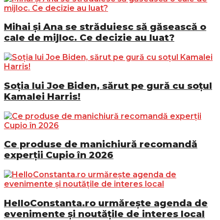
Mihai și Ana se străduiesc să găsească o
cale de mijloc. Ce decizie au luat?
Soția lui Joe Biden, sărut pe gură cu soțul
Kamalei Harris!
Ce produse de manichiură recomandă
experții Cupio în 2026
HelloConstanta.ro urmărește agenda de
evenimente și noutățile de interes local