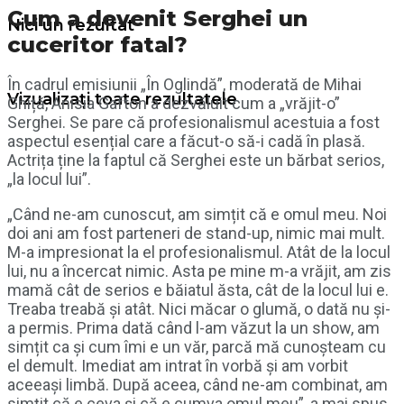
Cum a devenit Serghei un
Nici un rezultat
cuceritor fatal?
În cadrul emisiunii „În Oglindă”, moderată de Mihai
Vizualizați toate rezultatele
Ghiță, Anisia Gafton a dezvăluit cum a „vrăjit-o”
Serghei. Se pare că profesionalismul acestuia a fost
aspectul esențial care a făcut-o să-i cadă în plasă.
Actrița ține la faptul că Serghei este un bărbat serios,
„la locul lui”.
„Când ne-am cunoscut, am simțit că e omul meu. Noi
doi ani am fost parteneri de stand-up, nimic mai mult.
M-a impresionat la el profesionalismul. Atât de la locul
lui, nu a încercat nimic. Asta pe mine m-a vrăjit, am zis
mamă cât de serios e băiatul ăsta, cât de la locul lui e.
Treaba treabă și atât. Nici măcar o glumă, o dată nu și-
a permis. Prima dată când l-am văzut la un show, am
simțit ca și cum îmi e un văr, parcă mă cunoșteam cu
el demult. Imediat am intrat în vorbă și am vorbit
aceeași limbă. După aceea, când ne-am combinat, am
simțit că e ceva și că e cumva omul meu”, a mai spus