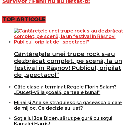
Survivor? Fanii nu au iertat-o!
TOP ARTICOLE
Cântărețele unei trupe rock s-au
dezbrăcat complet, pe scenă, la un
festival în Râșnov! Publicul, oripilat
de „spectacol”
Câte clase a terminat Regele Florin Salam?
„Duceți-vă la școală, cartea e bună!”
Mihai și Ana se străduiesc să găsească o cale
de mijloc. Ce decizie au luat?
Soția lui Joe Biden, sărut pe gură cu soțul
Kamalei Harris!