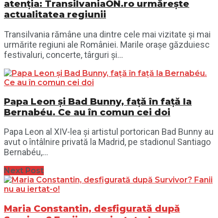
atenția: TransilvaniaON.ro urmărește
actualitatea regiunii
Transilvania rămâne una dintre cele mai vizitate și mai
urmărite regiuni ale României. Marile orașe găzduiesc
festivaluri, concerte, târguri și...
Papa Leon și Bad Bunny, față în față la
Bernabéu. Ce au în comun cei doi
Papa Leon al XIV-lea și artistul portorican Bad Bunny au
avut o întâlnire privată la Madrid, pe stadionul Santiago
Bernabéu,...
Next Post
Maria Constantin, desfigurată după