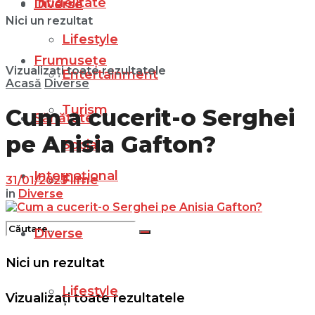
Infidelitate
Diverse
Nici un rezultat
Lifestyle
Frumusețe
Vizualizați toate rezultatele
Entertainment
Acasă
Diverse
Turism
Cum a cucerit-o Serghei
Sănătate
pe Anisia Gafton?
Social
Internațional
Filme
31/01/2023
in
Diverse
Diverse
Nici un rezultat
Lifestyle
Vizualizați toate rezultatele