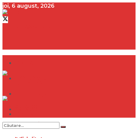
joi, 6 august, 2026
contact@vedeta.ro
Dramă
Infidelitate
Frumusețe
Sănătate
Dramă
Internațional