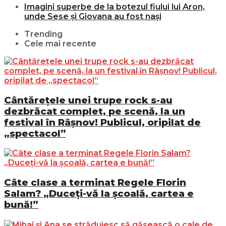
Imagini superbe de la botezul fiului lui Aron,
unde Sese și Giovana au fost nași
Trending
Cele mai recente
Cântărețele unei trupe rock s-au
dezbrăcat complet, pe scenă, la un
festival în Râșnov! Publicul, oripilat de
„spectacol”
Câte clase a terminat Regele Florin
Salam? „Duceți-vă la școală, cartea e
bună!”