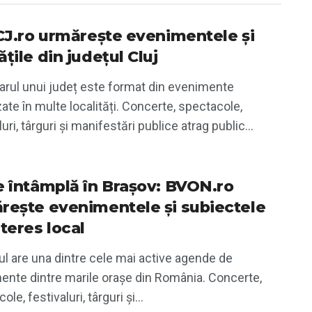
iCJ.ro urmărește evenimentele și
țile din județul Cluj
arul unui județ este format din evenimente
ate în multe localități. Concerte, spectacole,
luri, târguri și manifestări publice atrag public...
e întâmplă în Brașov: BVON.ro
rește evenimentele și subiectele
teres local
l are una dintre cele mai active agende de
ente dintre marile orașe din România. Concerte,
le, festivaluri, târguri și...