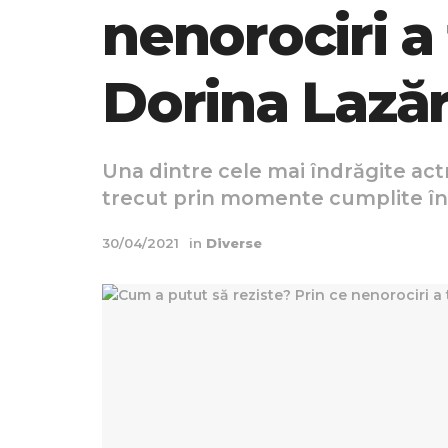
nenorociri a
Dorina Lază
Una dintre cele mai îndrăgite actr
trecut prin momente cumplite în v
30/04/2021
in
Diverse