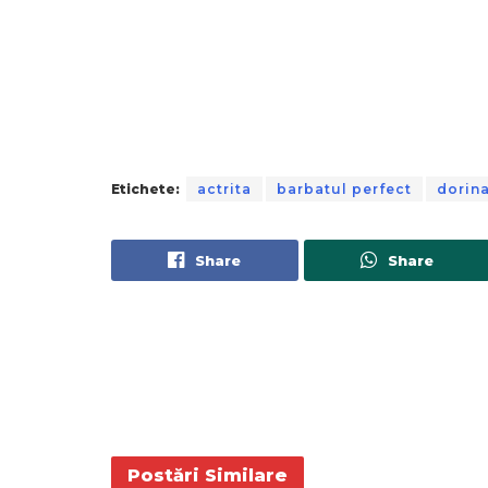
Etichete:
actrita
barbatul perfect
dorina
Share
Share
Postări
Similare