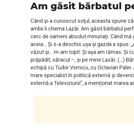
Am găsit bărbatul p
Când și-a cunoscut soțul, aceasta spune că 
ambii îi chema Lazăr. Am găsit bărbatul perfe
cerc de oameni absolut minunați. Când mă gâ
aceia… Și s-a deschis ușa și gazda a spus: „A
văzut și… m-am topit. Și așa am rămas. Și cum
prăpădit, săracul –, și pe mine Lazăr. (…) Băr
echipă cu Tudor Vornicu, cu Octavian Paler. A
mare specialist în politică externă și devenise
externă a Televiziunii”, a menționat marea ac