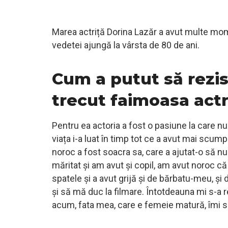
Marea actriță Dorina Lazăr a avut multe mome
vedetei ajungă la vârsta de 80 de ani.
Cum a putut să rezis
trecut faimoasa actr
Pentru ea actoria a fost o pasiune la care nu 
viața i-a luat în timp tot ce a avut mai sc
noroc a fost soacra sa, care a ajutat-o să 
măritat și am avut și copil, am avut noroc că
spatele și a avut grijă și de bărbatu-meu, și
și să mă duc la filmare. Întotdeauna mi s-a r
acum, fata mea, care e femeie matură, îmi spu