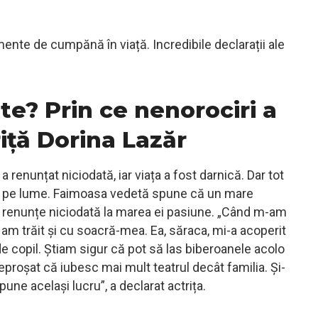
nte de cumpănă în viață. Incredibile declarații ale
te? Prin ce nenorociri a
iță Dorina Lazăr
a renunțat niciodată, iar viața a fost darnică. Dar tot
ump pe lume. Faimoasa vedetă spune că un mare
nu renunțe niciodată la marea ei pasiune. „Când m-am
 am trăit și cu soacră-mea. Ea, săraca, mi-a acoperit
 de copil. Știam sigur că pot să las biberoanele acolo
eproșat că iubesc mai mult teatrul decât familia. Și-
ne același lucru”, a declarat actrița.