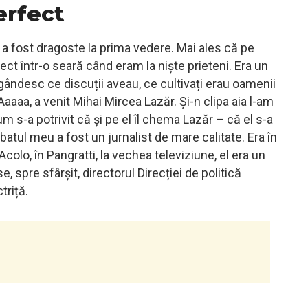
erfect
a fost dragoste la prima vedere. Mai ales că pe
ct într-o seară când eram la niște prieteni. Era un
ndesc ce discuții aveau, ce cultivați erau oamenii
aaaa, a venit Mihai Mircea Lazăr. Și-n clipa aia l-am
 s-a potrivit că și pe el îl chema Lazăr – că el s-a
batul meu a fost un jurnalist de mare calitate. Era în
colo, în Pangratti, la vechea televiziune, el era un
, spre sfârșit, directorul Direcției de politică
triță.