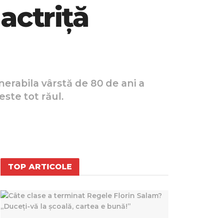
actriță
nerabila vârstă de 80 de ani a
ste tot răul.
TOP ARTICOLE