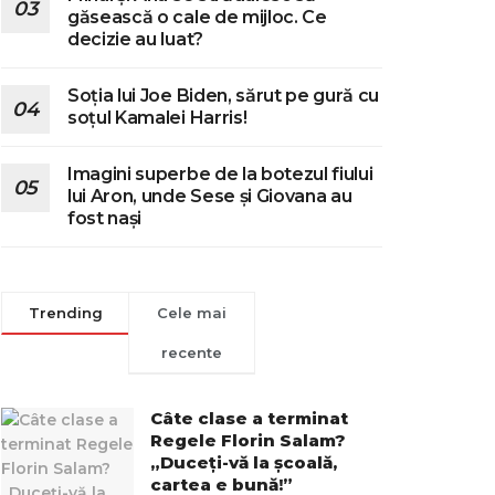
găsească o cale de mijloc. Ce
decizie au luat?
Soția lui Joe Biden, sărut pe gură cu
soțul Kamalei Harris!
Imagini superbe de la botezul fiului
lui Aron, unde Sese și Giovana au
fost nași
Trending
Cele mai
recente
Câte clase a terminat
Regele Florin Salam?
„Duceți-vă la școală,
cartea e bună!”