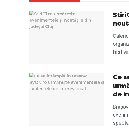
Stir
noută
Calend
organiz
festiva
Ce s
urmă
de in
Brașovu
evenim
spectaco