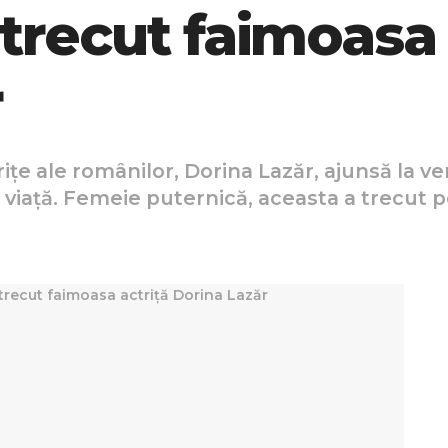
 trecut faimoasa 
r
ițe ale românilor, Dorina Lazăr, ajunsă la ve
iață. Femeie puternică, aceasta a trecut pe