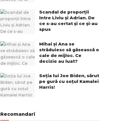
Scandal de proporții
între Liviu și Adrian. De
ce s-au certat și ce și-au
spus
Mihai și Ana se
străduiesc să găsească o
cale de mijloc. Ce
decizie au luat?
Soția lui Joe Biden, sărut
pe gură cu soțul Kamalei
Harris!
Recomandari