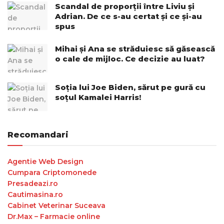
Scandal de proporții între Liviu și
Adrian. De ce s-au certat și ce și-au
spus
Mihai și Ana se străduiesc să găsească
o cale de mijloc. Ce decizie au luat?
Soția lui Joe Biden, sărut pe gură cu
soțul Kamalei Harris!
Recomandari
Agentie Web Design
Cumpara Criptomonede
Presadeazi.ro
Cautimasina.ro
Cabinet Veterinar Suceava
Dr.Max – Farmacie online