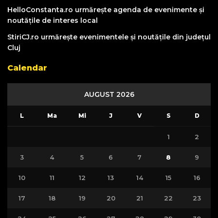
HelloConstanta.ro urmărește agenda de evenimente și
noutățile de interes local
StiriCJ.ro urmărește evenimentele și noutățile din județul
Cluj
Calendar
AUGUST 2026
L
Ma
Mi
J
V
S
D
1
2
3
4
5
6
7
8
9
10
11
12
13
14
15
16
17
18
19
20
21
22
23