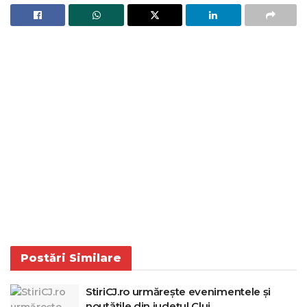
Postări
Similare
StiriCJ.ro urmărește evenimentele și
noutățile din județul Cluj