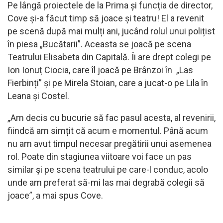
Pe lângă proiectele de la Prima și funcția de director,
Cove și-a făcut timp să joace și teatru! El a revenit
pe scenă după mai mulți ani, jucând rolul unui polițist
în piesa „Bucătarii”. Aceasta se joacă pe scena
Teatrului Elisabeta din Capitală. Îi are drept colegi pe
Ion Ionuț Ciocia, care îl joacă pe Brânzoi în „Las
Fierbinți” și pe Mirela Stoian, care a jucat-o pe Lila în
Leana și Costel.
„Am decis cu bucurie să fac pasul acesta, al revenirii,
fiindcă am simțit că acum e momentul. Până acum
nu am avut timpul necesar pregătirii unui asemenea
rol. Poate din stagiunea viitoare voi face un pas
similar și pe scena teatrului pe care-l conduc, acolo
unde am preferat să-mi las mai degrabă colegii să
joace”, a mai spus Cove.