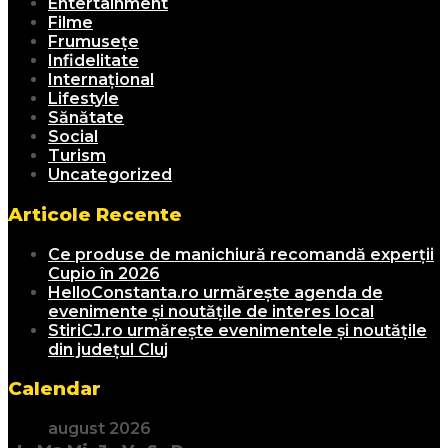
Entertainment
Filme
Frumusețe
Infidelitate
Internațional
Lifestyle
Sănătate
Social
Turism
Uncategorized
Articole Recente
Ce produse de manichiură recomandă experții
Cupio în 2026
HelloConstanta.ro urmărește agenda de
evenimente și noutățile de interes local
StiriCJ.ro urmărește evenimentele și noutățile
din județul Cluj
Calendar
august 2026