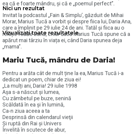
ea că e foarte mândru, și că e „poemul perfect”.
Nici un rezultat
Invitat la podcastul „Fain & Simplu’, găzduit de Mihai
Morar, Marius Tucă a vorbit și despre fiica lui, Daria Ana,
care a împlinit pe 29 iulie 24 de ani. Tatăl și fiica au o
Vizualizați toate rezultatele
relație foarte bună, chiar dacă Marius Tucă spune că a
apărut mai târziu în viața ei, când Daria spunea deja
„mama”.
Mariu Tucă, mândru de Daria!
Pentru a arăta cât de mult ține la ea, Marius Tucă i-a
dedicat un poem, chiar de ziua ei!
„La mulți ani, Daria! 29 iulie 1998
Aşa s-a născut şi lumea,
Cu zâmbetul pe buze, senină
Scăldată în ea şi în lumină,
Ca-n ziua aceea a ta
Desprinsă din calendarul vieţii
Şi ruptă din Rai şi Univers
Învelită în scutece de abur,