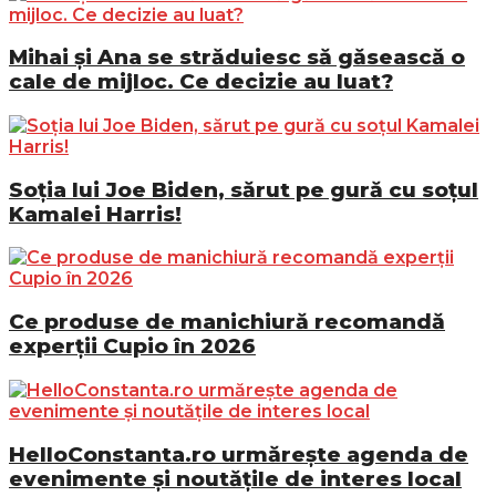
Mihai și Ana se străduiesc să găsească o
cale de mijloc. Ce decizie au luat?
Soția lui Joe Biden, sărut pe gură cu soțul
Kamalei Harris!
Ce produse de manichiură recomandă
experții Cupio în 2026
HelloConstanta.ro urmărește agenda de
evenimente și noutățile de interes local