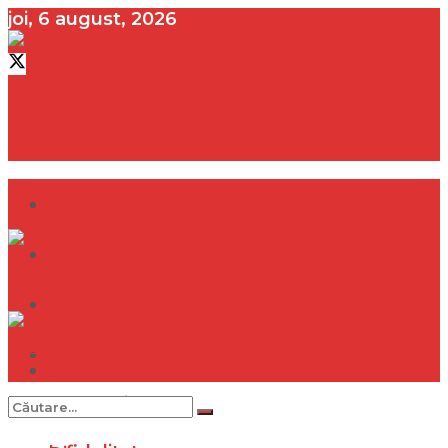
joi, 6 august, 2026
contact@vedeta.ro
Dramă
Infidelitate
Frumusețe
Sănătate
Dramă
Internațional