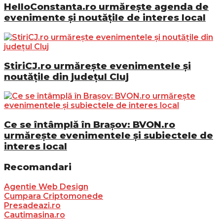
HelloConstanta.ro urmărește agenda de
evenimente și noutățile de interes local
StiriCJ.ro urmărește evenimentele și
noutățile din județul Cluj
Ce se întâmplă în Brașov: BVON.ro
urmărește evenimentele și subiectele de
interes local
Recomandari
Agentie Web Design
Cumpara Criptomonede
Presadeazi.ro
Cautimasina.ro