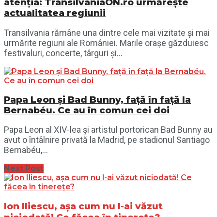
atenția: TransilvaniaON.ro urmărește
actualitatea regiunii
Transilvania rămâne una dintre cele mai vizitate și mai
urmărite regiuni ale României. Marile orașe găzduiesc
festivaluri, concerte, târguri și...
Papa Leon și Bad Bunny, față în față la
Bernabéu. Ce au în comun cei doi
Papa Leon al XIV-lea și artistul portorican Bad Bunny au
avut o întâlnire privată la Madrid, pe stadionul Santiago
Bernabéu,...
Next Post
Ion Iliescu, așa cum nu l-ai văzut