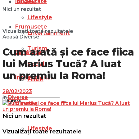
Infidelitate
Diverse
Nici un rezultat
Lifestyle
Frumusețe
Vizualizați toate rezultatele
Entertainment
Acasă
Diverse
Turism
Cum arată și ce face fiica
Sănătate
lui Marius Tucă? A luat
Social
un premiu la Roma!
Internațional
Filme
28/02/2023
in
Diverse
Diverse
Nici un rezultat
Lifestyle
Vizualizați toate rezultatele