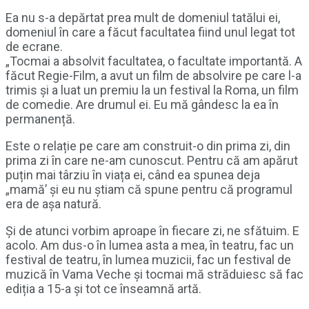
Ea nu s-a depărtat prea mult de domeniul tatălui ei,
domeniul în care a făcut facultatea fiind unul legat tot
de ecrane.
„Tocmai a absolvit facultatea, o facultate importantă. A
făcut Regie-Film, a avut un film de absolvire pe care l-a
trimis și a luat un premiu la un festival la Roma, un film
de comedie. Are drumul ei. Eu mă gândesc la ea în
permanență.
Este o relație pe care am construit-o din prima zi, din
prima zi în care ne-am cunoscut. Pentru că am apărut
puțin mai târziu în viața ei, când ea spunea deja
„mamă’ și eu nu știam că spune pentru că programul
era de așa natură.
Și de atunci vorbim aproape în fiecare zi, ne sfătuim. E
acolo. Am dus-o în lumea asta a mea, în teatru, fac un
festival de teatru, în lumea muzicii, fac un festival de
muzică în Vama Veche și tocmai mă străduiesc să fac
ediția a 15-a și tot ce înseamnă artă.