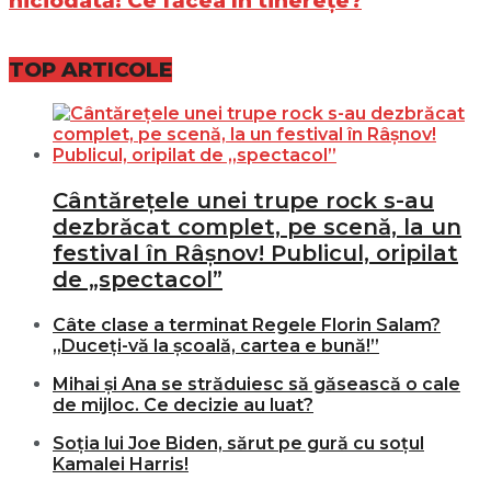
niciodată! Ce făcea în tinerețe?
TOP ARTICOLE
Cântărețele unei trupe rock s-au
dezbrăcat complet, pe scenă, la un
festival în Râșnov! Publicul, oripilat
de „spectacol”
Câte clase a terminat Regele Florin Salam?
„Duceți-vă la școală, cartea e bună!”
Mihai și Ana se străduiesc să găsească o cale
de mijloc. Ce decizie au luat?
Soția lui Joe Biden, sărut pe gură cu soțul
Kamalei Harris!