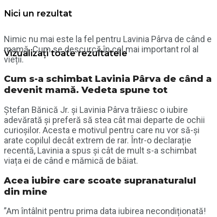
Nici un rezultat
Nimic nu mai este la fel pentru Lavinia Pârva de când e
mamă. Cum se descurcă în cel mai important rol al
Vizualizați toate rezultatele
vieții.
Cum s-a schimbat Lavinia Pârva de când a
devenit mamă. Vedeta spune tot
Ștefan Bănică Jr. și Lavinia Pârva trăiesc o iubire
adevărată și preferă să stea cât mai departe de ochii
curioșilor. Acesta e motivul pentru care nu vor să-și
arate copilul decât extrem de rar. Într-o declarație
recentă, Lavinia a spus și cât de mult s-a schimbat
viața ei de când e mămică de băiat.
Acea iubire care scoate supranaturalul
din mine
”Am întâlnit pentru prima data iubirea necondiționată!