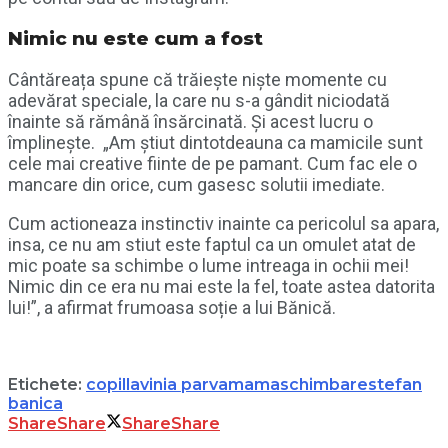
Nimic nu este cum a fost
Cântăreața spune că trăiește niște momente cu
adevărat speciale, la care nu s-a gândit niciodată
înainte să rămână însărcinată. Și acest lucru o
împlinește. „Am știut dintotdeauna ca mamicile sunt
cele mai creative fiinte de pe pamant. Cum fac ele o
mancare din orice, cum gasesc solutii imediate.
Cum actioneaza instinctiv inainte ca pericolul sa apara,
insa, ce nu am stiut este faptul ca un omulet atat de
mic poate sa schimbe o lume intreaga in ochii mei!
Nimic din ce era nu mai este la fel, toate astea datorita
lui!”, a afirmat frumoasa soție a lui Bănică.
Etichete:
copil
lavinia parva
mama
schimbare
stefan
banica
Share
Share
Share
Share