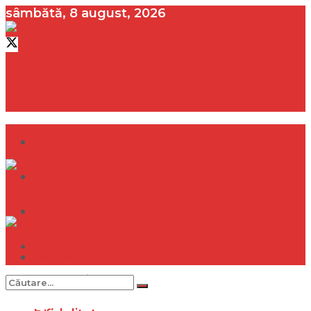
sâmbătă, 8 august, 2026
contact@vedeta.ro
Dramă
Infidelitate
Frumusețe
Sănătate
Dramă
Internațional