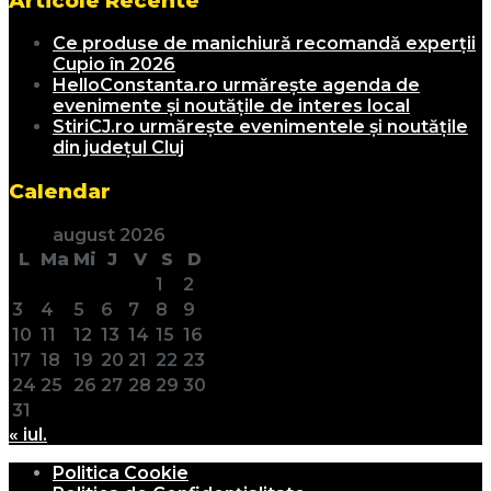
Articole Recente
Ce produse de manichiură recomandă experții
Cupio în 2026
HelloConstanta.ro urmărește agenda de
evenimente și noutățile de interes local
StiriCJ.ro urmărește evenimentele și noutățile
din județul Cluj
Calendar
august 2026
L
Ma
Mi
J
V
S
D
1
2
3
4
5
6
7
8
9
10
11
12
13
14
15
16
17
18
19
20
21
22
23
24
25
26
27
28
29
30
31
« iul.
Politica Cookie