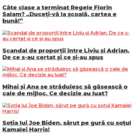
Câte clase a terminat Regele Florin
Salam? „Duceți-vă la școală, cartea e
bună!”
Scandal de proporții între Liviu și Adrian.
De ce s-au certat și ce și-au spus
Mihai și Ana se străduiesc să găsească o
cale de mijloc. Ce decizie au luat?
Soția lui Joe Biden, sărut pe gură cu soțul
Kamalei Harris!