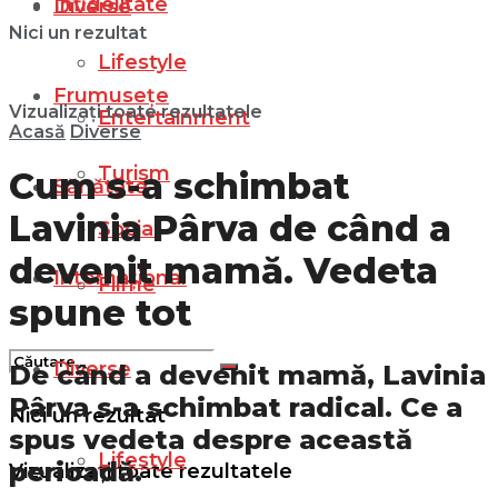
Infidelitate
Diverse
Nici un rezultat
Lifestyle
Frumusețe
Vizualizați toate rezultatele
Entertainment
Acasă
Diverse
Turism
Cum s-a schimbat
Sănătate
Lavinia Pârva de când a
Social
devenit mamă. Vedeta
Internațional
Filme
spune tot
Diverse
De când a devenit mamă, Lavinia
Pârva s-a schimbat radical. Ce a
Nici un rezultat
spus vedeta despre această
Lifestyle
perioadă.
Vizualizați toate rezultatele