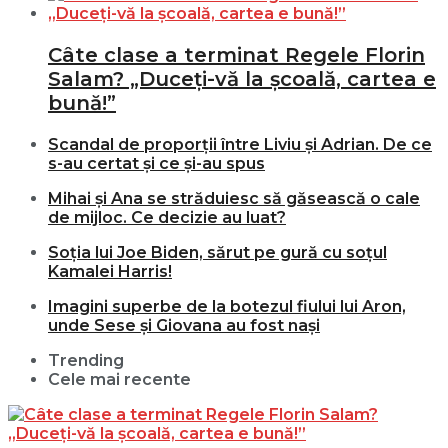
Câte clase a terminat Regele Florin
Salam? „Duceți-vă la școală, cartea e
bună!”
Scandal de proporții între Liviu și Adrian. De ce
s-au certat și ce și-au spus
Mihai și Ana se străduiesc să găsească o cale
de mijloc. Ce decizie au luat?
Soția lui Joe Biden, sărut pe gură cu soțul
Kamalei Harris!
Imagini superbe de la botezul fiului lui Aron,
unde Sese și Giovana au fost nași
Trending
Cele mai recente