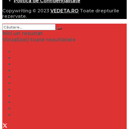
Politica de Confidențialitate
Copywriting © 2023
VEDETA.RO
Toate drepturile
rezervate.
Nici un rezultat
Vizualizați toate rezultatele
Dramă
Infidelitate
Frumusețe
Sănătate
Internațional
Diverse
Lifestyle
Entertainment
Turism
Social
Filme