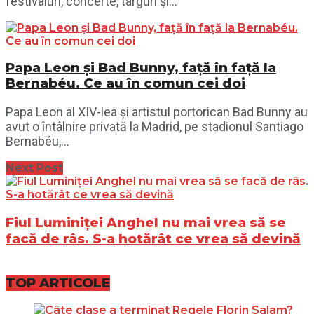
festivaluri, concerte, târguri și...
Papa Leon și Bad Bunny, față în față la
Bernabéu. Ce au în comun cei doi
Papa Leon al XIV-lea și artistul portorican Bad Bunny au
avut o întâlnire privată la Madrid, pe stadionul Santiago
Bernabéu,...
Next Post
Fiul Luminiței Anghel nu mai vrea să se
facă de râs. S-a hotărât ce vrea să devină
TOP ARTICOLE