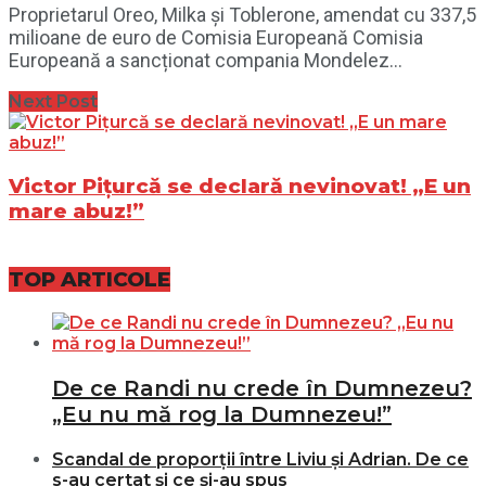
Proprietarul Oreo, Milka și Toblerone, amendat cu 337,5
milioane de euro de Comisia Europeană Comisia
Europeană a sancționat compania Mondelez...
Next Post
Victor Pițurcă se declară nevinovat! „E un
mare abuz!”
TOP ARTICOLE
De ce Randi nu crede în Dumnezeu?
„Eu nu mă rog la Dumnezeu!”
Scandal de proporții între Liviu și Adrian. De ce
s-au certat și ce și-au spus