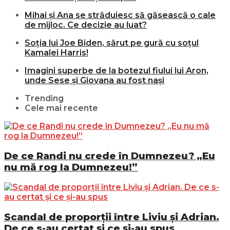
Mihai și Ana se străduiesc să găsească o cale
de mijloc. Ce decizie au luat?
Soția lui Joe Biden, sărut pe gură cu soțul
Kamalei Harris!
Imagini superbe de la botezul fiului lui Aron,
unde Sese și Giovana au fost nași
Trending
Cele mai recente
De ce Randi nu crede în Dumnezeu? „Eu
nu mă rog la Dumnezeu!”
Scandal de proporții între Liviu și Adrian.
De ce s-au certat și ce și-au spus