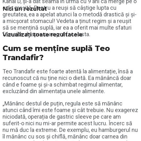
Kanal D, și-a dat seama în urmă cu 9 ani că merge pe o
cale greșită. Pentru a reuși să câștige lupta cu
Nici un rezultat
greutatea, ea a apelat atunci la o metodă drastică și și-
a micșorat stomacul! Vedeta a ținut regim și a reușit
să se mențină suplă, iar ea a oferit mai multe sfaturi
femeilor despre cum pot face asta.
Vizualizați toate rezultatele
Cum se menține suplă Teo
Trandafir?
Teo Trandafir este foarte atentă la alimentație, însă a
recunoscut că nu ține nici o dietă. Ea mănâncă doar
când e foame și și-a schimbat regimul alimentar,
excluzând din alimentația unele alimente.
„Mănânc destul de puțin, regula este să mănânc
atunci când îmi este foame și cât trebuie. Nu exagerez
niciodată, operația de gastric sleeve pe care am
suferit-o nici nu mi-ar permite acest lucru. Încerc să
nu mă duc la extreme. De exemplu, eu hamburgerul nu
îl mănânc cu sos și chiflă, mănânc doar carnea din