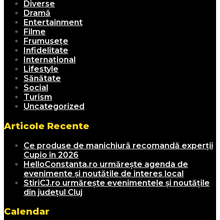
Diverse
Dramă
Entertainment
Filme
Frumusețe
Infidelitate
Internațional
Lifestyle
Sănătate
Social
Turism
Uncategorized
Articole Recente
Ce produse de manichiură recomandă experții
Cupio în 2026
HelloConstanta.ro urmărește agenda de
evenimente și noutățile de interes local
StiriCJ.ro urmărește evenimentele și noutățile
din județul Cluj
Calendar