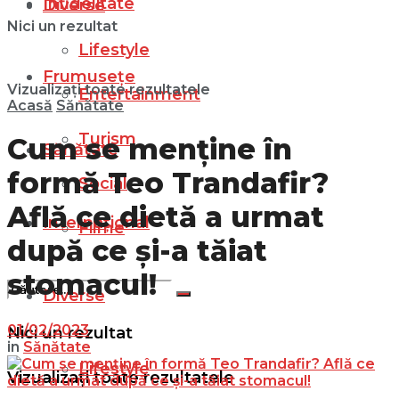
Infidelitate
Diverse
Nici un rezultat
Lifestyle
Frumusețe
Vizualizați toate rezultatele
Entertainment
Acasă
Sănătate
Turism
Cum se menține în
Sănătate
formă Teo Trandafir?
Social
Află ce dietă a urmat
Internațional
Filme
după ce și-a tăiat
stomacul!
Diverse
01/02/2023
Nici un rezultat
in
Sănătate
Lifestyle
Vizualizați toate rezultatele