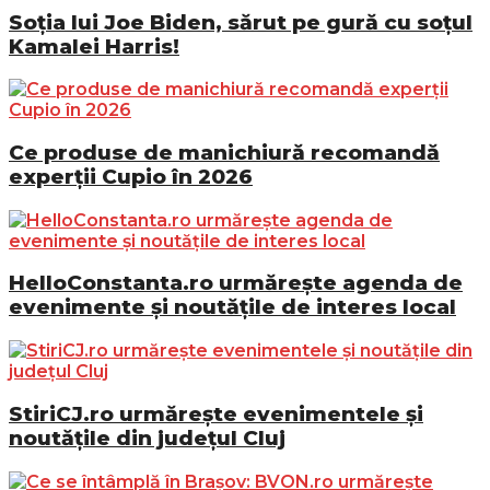
Soția lui Joe Biden, sărut pe gură cu soțul
Kamalei Harris!
Ce produse de manichiură recomandă
experții Cupio în 2026
HelloConstanta.ro urmărește agenda de
evenimente și noutățile de interes local
StiriCJ.ro urmărește evenimentele și
noutățile din județul Cluj