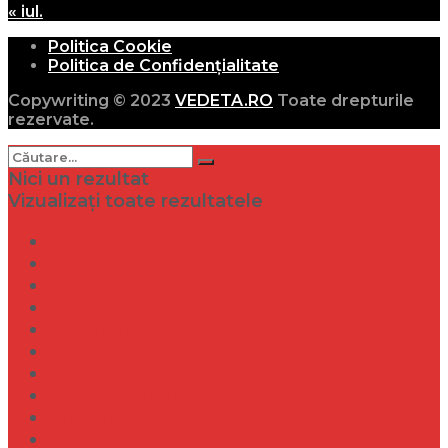
« iul.
Politica Cookie
Politica de Confidențialitate
Copywriting © 2023
VEDETA.RO
Toate drepturile
rezervate.
Nici un rezultat
Vizualizați toate rezultatele
Dramă
Infidelitate
Frumusețe
Sănătate
Internațional
Diverse
Lifestyle
Entertainment
Turism
Social