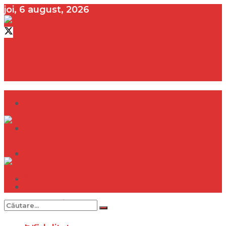
joi, 6 august, 2026
contact@vedeta.ro
Dramă
Infidelitate
Frumusețe
Sănătate
Dramă
Internațional