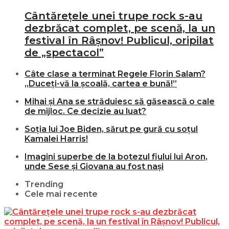
Cântărețele unei trupe rock s-au
dezbrăcat complet, pe scenă, la un
festival în Râșnov! Publicul, oripilat
de „spectacol”
Câte clase a terminat Regele Florin Salam?
„Duceți-vă la școală, cartea e bună!”
Mihai și Ana se străduiesc să găsească o cale
de mijloc. Ce decizie au luat?
Soția lui Joe Biden, sărut pe gură cu soțul
Kamalei Harris!
Imagini superbe de la botezul fiului lui Aron,
unde Sese și Giovana au fost nași
Trending
Cele mai recente