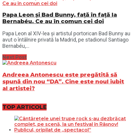
Papa Leon și Bad Bunny, față în față la
Bernabéu. Ce au în comun cei doi
Papa Leon al XIV-lea și artistul portorican Bad Bunny au
avut o întâlnire privată la Madrid, pe stadionul Santiago
Bernabéu,...
Next Post
Andreea Antonescu este pregătită să
spună din nou “DA”. Cine este noul iubit
al artistei?
TOP ARTICOLE