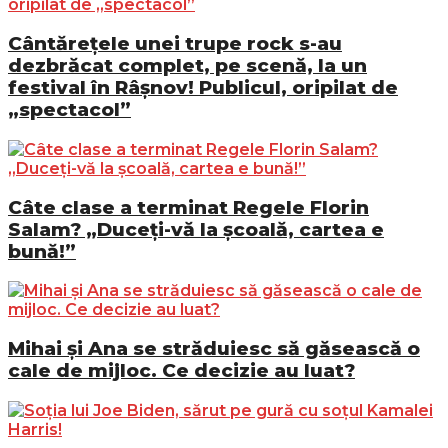
Cântărețele unei trupe rock s-au
dezbrăcat complet, pe scenă, la un
festival în Râșnov! Publicul, oripilat de
„spectacol”
Câte clase a terminat Regele Florin
Salam? „Duceți-vă la școală, cartea e
bună!”
Mihai și Ana se străduiesc să găsească o
cale de mijloc. Ce decizie au luat?