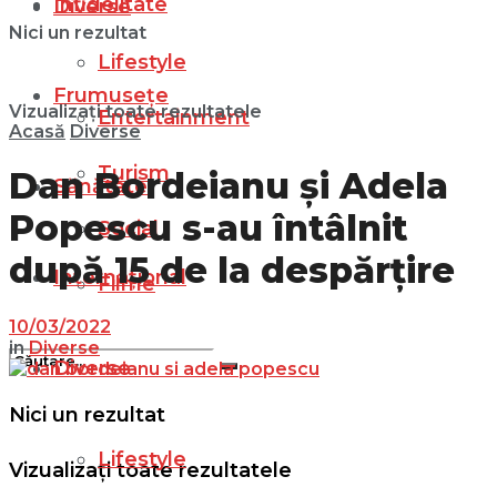
Infidelitate
Diverse
Nici un rezultat
Lifestyle
Frumusețe
Vizualizați toate rezultatele
Entertainment
Acasă
Diverse
Turism
Dan Bordeianu și Adela
Sănătate
Popescu s-au întâlnit
Social
după 15 de la despărțire
Internațional
Filme
10/03/2022
in
Diverse
Diverse
Nici un rezultat
Lifestyle
Vizualizați toate rezultatele