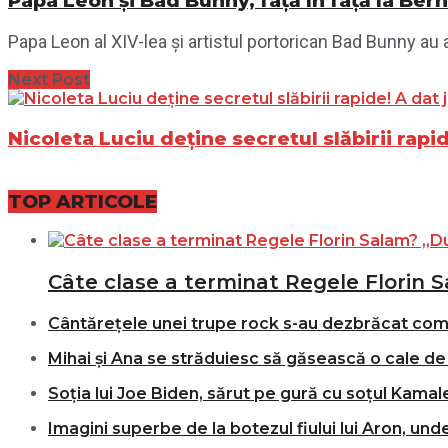
Papa Leon și Bad Bunny, față în față la Ber
Papa Leon al XIV-lea și artistul portorican Bad Bunny au a
Next Post
Nicoleta Luciu deține secretul slăbirii rapi
TOP ARTICOLE
Câte clase a terminat Regele Florin S
Cântărețele unei trupe rock s-au dezbrăcat comple
Mihai și Ana se străduiesc să găsească o cale de 
Soția lui Joe Biden, sărut pe gură cu soțul Kamale
Imagini superbe de la botezul fiului lui Aron, und