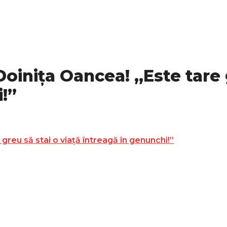
Doiniţa Oancea! „Este tare 
!”