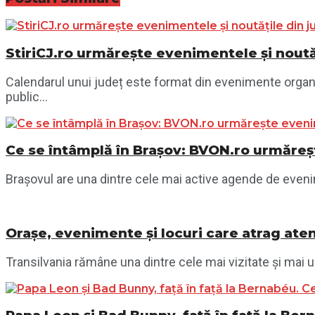
StiriCJ.ro urmărește evenimentele și noutăț
Calendarul unui județ este format din evenimente organiza
public...
Ce se întâmplă în Brașov: BVON.ro urmăreșt
Brașovul are una dintre cele mai active agende de evenime
Orașe, evenimente și locuri care atrag aten
Transilvania rămâne una dintre cele mai vizitate și mai ur