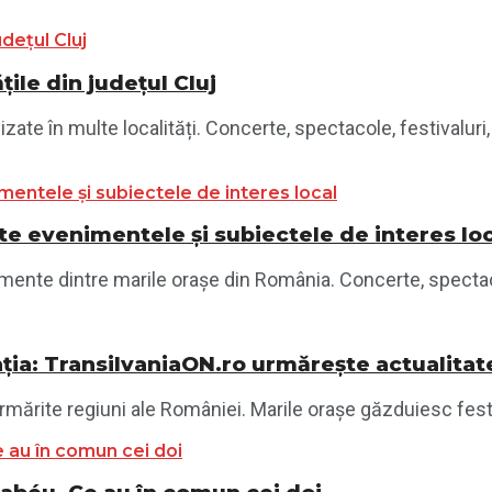
ile din județul Cluj
te în multe localități. Concerte, spectacole, festivaluri, 
e evenimentele și subiectele de interes lo
nte dintre marile orașe din România. Concerte, spectacole,
ția: TransilvaniaON.ro urmărește actualitat
mărite regiuni ale României. Marile orașe găzduiesc festiva