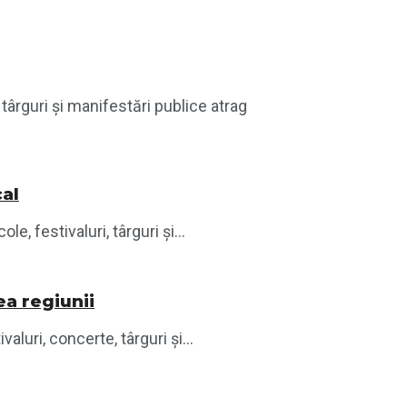
târguri și manifestări publice atrag
cal
 festivaluri, târguri și...
ea regiunii
luri, concerte, târguri și...