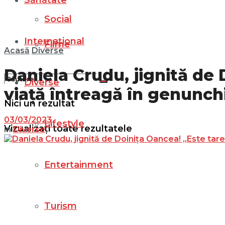
Sănătate
Social
Internațional
Filme
Acasă
Diverse
Daniela Crudu, jignită de 
Diverse
viață întreagă în genunchi
Nici un rezultat
03/03/2023
Lifestyle
Vizualizați toate rezultatele
in
Diverse
Entertainment
Turism