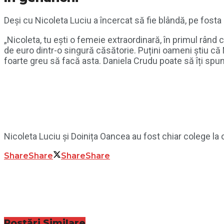
Deși cu Nicoleta Luciu a încercat să fie blândă, pe fosta
„Nicoleta, tu ești o femeie extraordinară, în primul rând c
de euro dintr-o singură căsătorie. Puțini oameni știu că Ni
foarte greu să facă asta. Daniela Crudu poate să îți spun
Nicoleta Luciu și Doinița Oancea au fost chiar colege la 
Share
Share
Share
Share
Postări
Similare