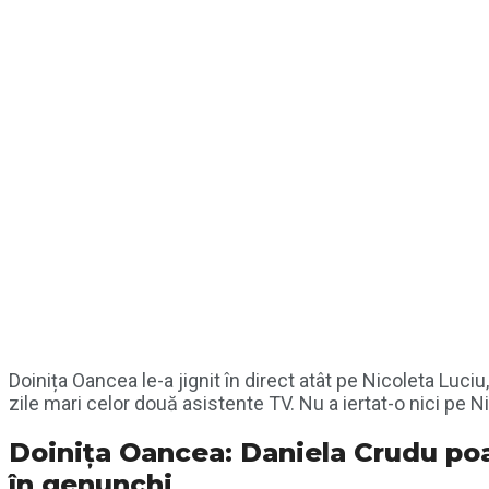
Doinița Oancea le-a jignit în direct atât pe Nicoleta Luciu
zile mari celor două asistente TV. Nu a iertat-o nici pe N
Doiniţa Oancea: Daniela Crudu poat
în genunchi