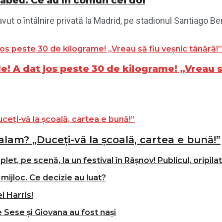
nabéu. Ce au în comun cei doi
vut o întâlnire privată la Madrid, pe stadionul Santiago Ber
de! A dat jos peste 30 de kilograme! „Vreau s
alam? „Duceți-vă la școală, cartea e bună!”
t, pe scenă, la un festival în Râșnov! Publicul, oripila
mijloc. Ce decizie au luat?
i Harris!
e Sese și Giovana au fost nași