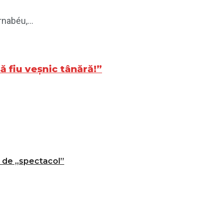
nabéu,...
ă fiu veșnic tânără!”
t de „spectacol”