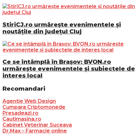
StiriCJ.ro urmărește evenimentele și
noutățile din județul Cluj
Ce se întâmplă în Brașov: BVON.ro
urmărește evenimentele și subiectele de
interes local
Recomandari
Agentie Web Design
Cumpara Criptomonede
Presadeazi.ro
Cautimasina.ro
Cabinet Veterinar Suceava
Dr.Max – Farmacie online