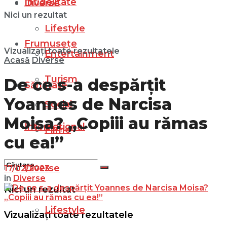
Infidelitate
Diverse
Nici un rezultat
Lifestyle
Frumusețe
Vizualizați toate rezultatele
Entertainment
Acasă
Diverse
Turism
De ce s-a despărțit
Sănătate
Yoannes de Narcisa
Social
Moisa? „Copiii au rămas
Internațional
Filme
cu ea!”
Diverse
17/02/2023
in
Diverse
Nici un rezultat
Lifestyle
Vizualizați toate rezultatele