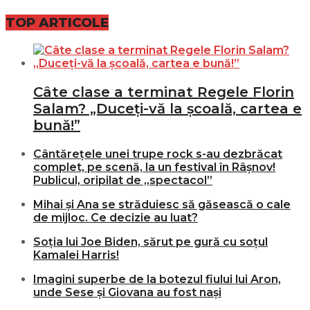
TOP ARTICOLE
Câte clase a terminat Regele Florin
Salam? „Duceți-vă la școală, cartea e
bună!”
Cântărețele unei trupe rock s-au dezbrăcat
complet, pe scenă, la un festival în Râșnov!
Publicul, oripilat de „spectacol”
Mihai și Ana se străduiesc să găsească o cale
de mijloc. Ce decizie au luat?
Soția lui Joe Biden, sărut pe gură cu soțul
Kamalei Harris!
Imagini superbe de la botezul fiului lui Aron,
unde Sese și Giovana au fost nași