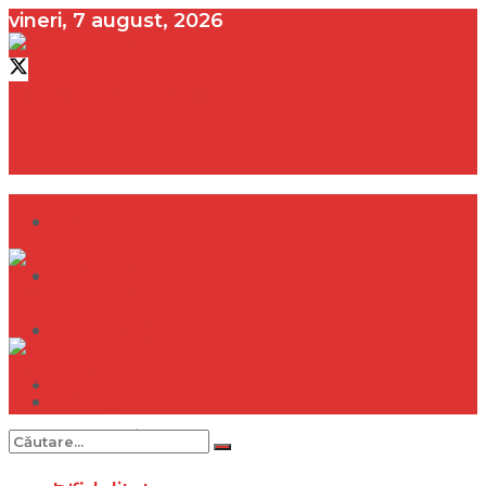
vineri, 7 august, 2026
contact@vedeta.ro
Dramă
Infidelitate
Frumusețe
Sănătate
Dramă
Internațional