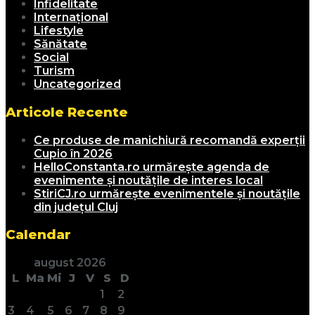
Infidelitate
Internațional
Lifestyle
Sănătate
Social
Turism
Uncategorized
Articole Recente
Ce produse de manichiură recomandă experții
Cupio în 2026
HelloConstanta.ro urmărește agenda de
evenimente și noutățile de interes local
StiriCJ.ro urmărește evenimentele și noutățile
din județul Cluj
Calendar
august 2026
L
Ma
Mi
J
V
S
D
1
2
3
4
5
6
7
8
9