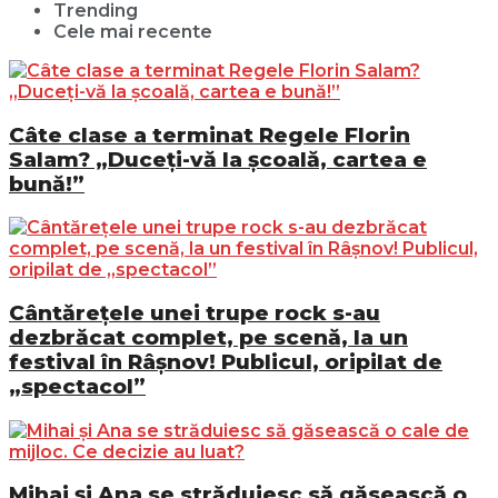
Trending
Cele mai recente
Câte clase a terminat Regele Florin
Salam? „Duceți-vă la școală, cartea e
bună!”
Cântărețele unei trupe rock s-au
dezbrăcat complet, pe scenă, la un
festival în Râșnov! Publicul, oripilat de
„spectacol”
Mihai și Ana se străduiesc să găsească o