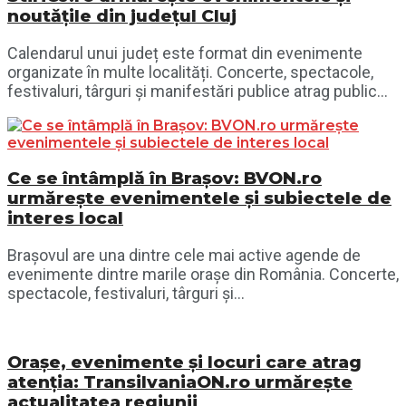
noutățile din județul Cluj
Calendarul unui județ este format din evenimente
organizate în multe localități. Concerte, spectacole,
festivaluri, târguri și manifestări publice atrag public...
Ce se întâmplă în Brașov: BVON.ro
urmărește evenimentele și subiectele de
interes local
Brașovul are una dintre cele mai active agende de
evenimente dintre marile orașe din România. Concerte,
spectacole, festivaluri, târguri și...
Orașe, evenimente și locuri care atrag
atenția: TransilvaniaON.ro urmărește
actualitatea regiunii