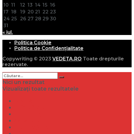
10
11
12
13
14
15
16
17
18
19
20
21
22
23
24
25
26
27
28
29
30
31
« iul.
Politica Cookie
Politica de Confidențialitate
Copywriting © 2023
VEDETA.RO
Toate drepturile
rezervate.
Nici un rezultat
Vizualizați toate rezultatele
Dramă
Infidelitate
Frumusețe
Sănătate
Internațional
Diverse