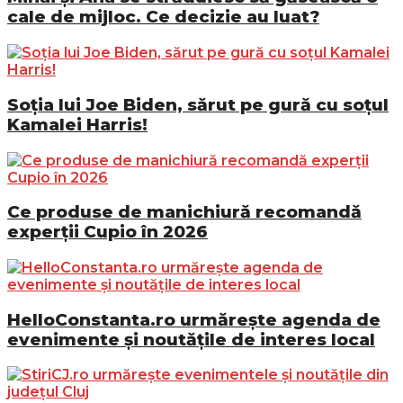
cale de mijloc. Ce decizie au luat?
Soția lui Joe Biden, sărut pe gură cu soțul
Kamalei Harris!
Ce produse de manichiură recomandă
experții Cupio în 2026
HelloConstanta.ro urmărește agenda de
evenimente și noutățile de interes local