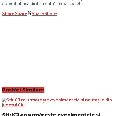
schimbat așa dintr-o dată”, a mai zis el.
Share
Share
Share
Share
Postări
Similare
StiriCJ.ro urmărește evenimentele și