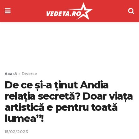
Acasă
Diverse
De ce și-a ținut Andia
relația secretă? Doar viața
artistică e pentru toată
lumea”!
15/02/2023