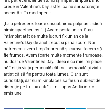
la o petrecere, iar de atunci își împart timpul! Ea nu
crede în Valentine’s Day, astfel că nu sărbătorește
această zi în mod special.
„La o petrecere, foarte casual, nimic palpitant, adică
nimic spectaculos (…) Avem peste un an. S-au
întâmplat atât de multe lucruri fix un an de la
Valentine’s Day de anul trecut și până acum. Noi
petrecem, avem timp împreună și cumva facem să
fie frumos. Avem foarte multe momente frumoase,
nu doar de Valentine’s Day. Ideea e că mie îmi place
să îmi țin viața personală cât mai personală și viața
artistică să fie pentru toată lumea. Clar sunt
curiozități, dar nu mi-ar plăcea să fie un subiect de
discuție pe treaba asta”, a mai spus Andia într-o
emisiune.