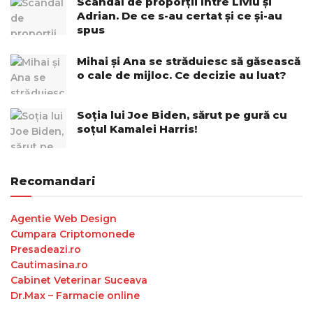
Scandal de proporții între Liviu și
Adrian. De ce s-au certat și ce și-au
spus
Mihai și Ana se străduiesc să găsească
o cale de mijloc. Ce decizie au luat?
Soția lui Joe Biden, sărut pe gură cu
soțul Kamalei Harris!
Recomandari
Agentie Web Design
Cumpara Criptomonede
Presadeazi.ro
Cautimasina.ro
Cabinet Veterinar Suceava
Dr.Max – Farmacie online