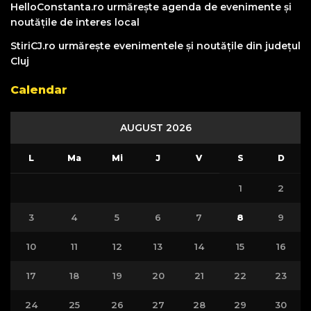
HelloConstanta.ro urmărește agenda de evenimente și
noutățile de interes local
StiriCJ.ro urmărește evenimentele și noutățile din județul
Cluj
Calendar
AUGUST 2026
L
Ma
Mi
J
V
S
D
1
2
3
4
5
6
7
8
9
10
11
12
13
14
15
16
17
18
19
20
21
22
23
24
25
26
27
28
29
30