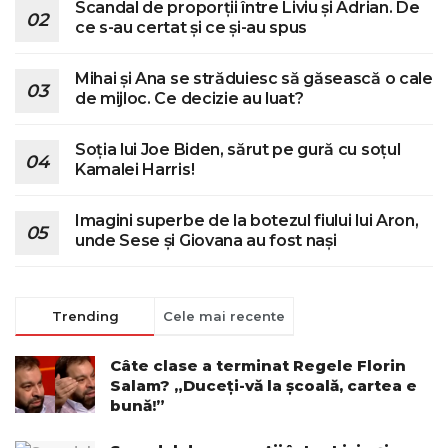
Scandal de proporții între Liviu și Adrian. De
ce s-au certat și ce și-au spus
Mihai și Ana se străduiesc să găsească o cale
de mijloc. Ce decizie au luat?
Soția lui Joe Biden, sărut pe gură cu soțul
Kamalei Harris!
Imagini superbe de la botezul fiului lui Aron,
unde Sese și Giovana au fost nași
Trending
Cele mai recente
Câte clase a terminat Regele Florin
Salam? „Duceți-vă la școală, cartea e
bună!”