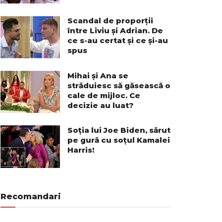
Scandal de proporții
între Liviu și Adrian. De
ce s-au certat și ce și-au
spus
Mihai și Ana se
străduiesc să găsească o
cale de mijloc. Ce
decizie au luat?
Soția lui Joe Biden, sărut
pe gură cu soțul Kamalei
Harris!
Recomandari