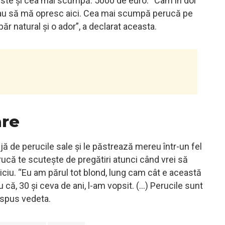
este și cea mai scumpă: 5000 de euro. “Cam în doi
reau să mă opresc aici. Cea mai scumpă perucă pe
ăr natural și o ador”, a declarat aceasta.
are
jă de perucile sale și le păstrează mereu într-un fel
ucă te scutește de pregătiri atunci când vrei să
ciu. “Eu am părul tot blond, lung cam cât e această
 că, 30 și ceva de ani, l-am vopsit. (…) Perucile sunt
i spus vedeta.