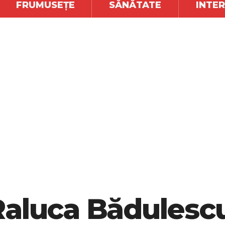
FRUMUSEȚE
SĂNĂTATE
INTE
Raluca Bădulescu