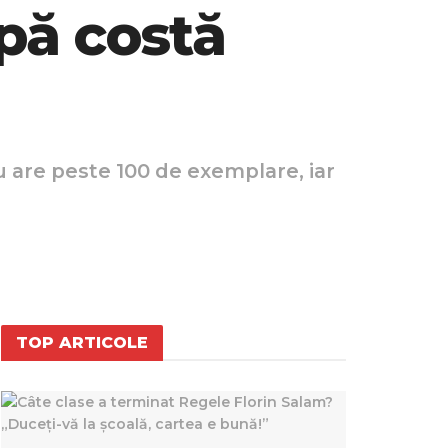
pă costă
u are peste 100 de exemplare, iar
TOP ARTICOLE