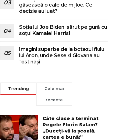
găsească o cale de mijloc. Ce
decizie au luat?
Soția lui Joe Biden, sărut pe gură cu
soțul Kamalei Harris!
Imagini superbe de la botezul fiului
lui Aron, unde Sese și Giovana au
fost nași
Trending
Cele mai
recente
Câte clase a terminat
Regele Florin Salam?
„Duceți-vă la școală,
cartea e bună!”