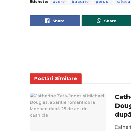
Etichete:
avere
bucurie
peruci
raluc
Share
Share
Postări
Similare
Cath
Doug
după
Cather