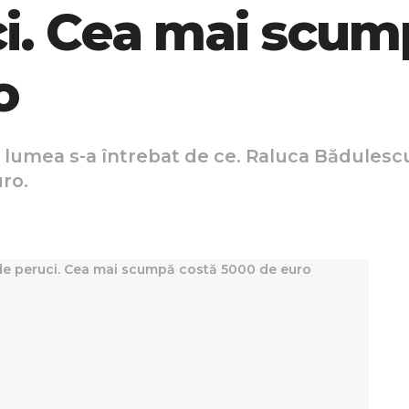
ci. Cea mai scum
o
 lumea s-a întrebat de ce. Raluca Bădulesc
ro.