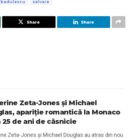
a badulescu
salvare
Share
Share
erine Zeta-Jones și Michael
las, apariție romantică la Monaco
 25 de ani de căsnicie
ine Zeta-Jones și Michael Douglas au atras din nou