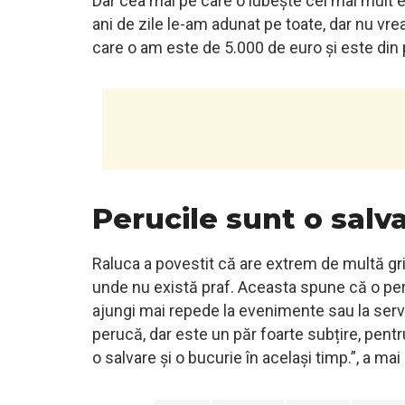
Dar cea mai pe care o iubește cel mai mult 
ani de zile le-am adunat pe toate, dar nu v
care o am este de 5.000 de euro și este din p
Perucile sunt o salv
Raluca a povestit că are extrem de multă gri
unde nu există praf. Aceasta spune că o per
ajungi mai repede la evenimente sau la servi
perucă, dar este un păr foarte subțire, pentru
o salvare și o bucurie în același timp.”, a ma