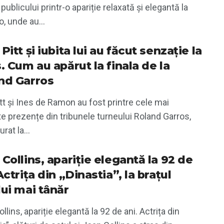
 publicului printr-o apariție relaxată și elegantă la
, unde au...
Pitt și iubita lui au făcut senzație la
. Cum au apărut la finala de la
nd Garros
tt și Ines de Ramon au fost printre cele mai
e prezențe din tribunele turneului Roland Garros,
rat la...
Collins, apariție elegantă la 92 de
Actrița din „Dinastia”, la brațul
lui mai tânăr
llins, apariție elegantă la 92 de ani. Actrița din