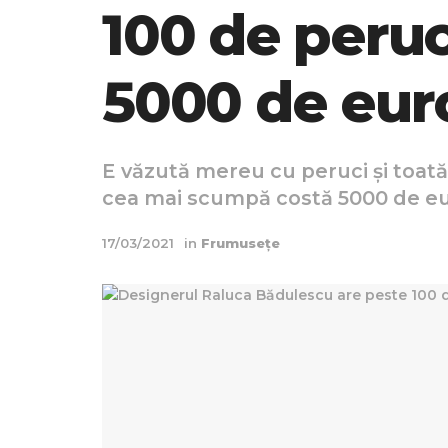
100 de peru
5000 de eur
E văzută mereu cu peruci și toată
cea mai scumpă costă 5000 de eu
17/03/2021
in
Frumusețe