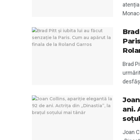
atenția
Monaco
Brad 
Paris
Rola
Brad Pi
urmărit
desfășu
Joan 
ani. 
soțu
Joan Co