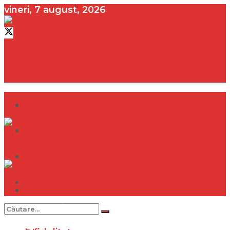
vineri, 7 august, 2026
contact@vedeta.ro
Dramă
Infidelitate
Frumusețe
Sănătate
Dramă
Internațional