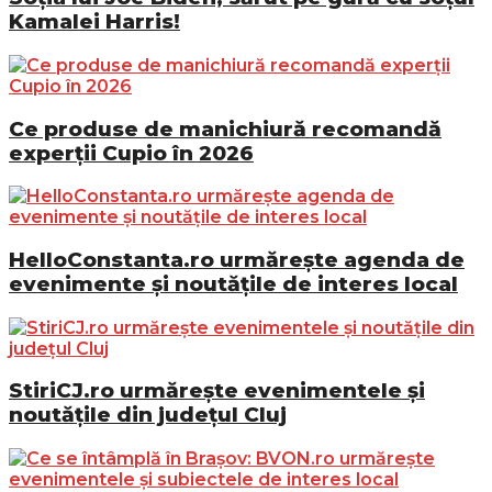
Kamalei Harris!
Ce produse de manichiură recomandă
experții Cupio în 2026
HelloConstanta.ro urmărește agenda de
evenimente și noutățile de interes local
StiriCJ.ro urmărește evenimentele și
noutățile din județul Cluj