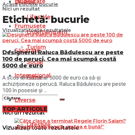
Infidelitate
Diverse
Acasă
Etichite
bucurie
Nici un rezultat
Lifestyle
Etichetă:
bucurie
Frumusețe
Vizualizați toate rezultatele
Entertainment
Turism
Sănătate
Designerul Raluca Bădulescu are peste
100 de peruci. Cea mai scumpă costă
Social
5000 de euro
Internațional
Filme
A scos din buzunar 5000 de euro ca să-și
achiziționeze o perucă. Raluca Bădulescu are peste
100 în posesie și ...
Diverse
TOP ARTICOLE
Nici un rezultat
Lifestyle
Vizualizați toate rezultatele