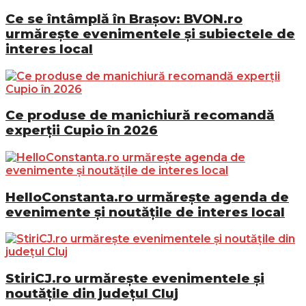
Ce se întâmplă în Brașov: BVON.ro
urmărește evenimentele și subiectele de
interes local
Ce produse de manichiură recomandă
experții Cupio în 2026
HelloConstanta.ro urmărește agenda de
evenimente și noutățile de interes local
StiriCJ.ro urmărește evenimentele și
noutățile din județul Cluj