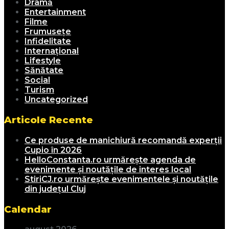
Dramă
Entertainment
Filme
Frumusețe
Infidelitate
Internațional
Lifestyle
Sănătate
Social
Turism
Uncategorized
Articole Recente
Ce produse de manichiură recomandă experții
Cupio în 2026
HelloConstanta.ro urmărește agenda de
evenimente și noutățile de interes local
StiriCJ.ro urmărește evenimentele și noutățile
din județul Cluj
Calendar