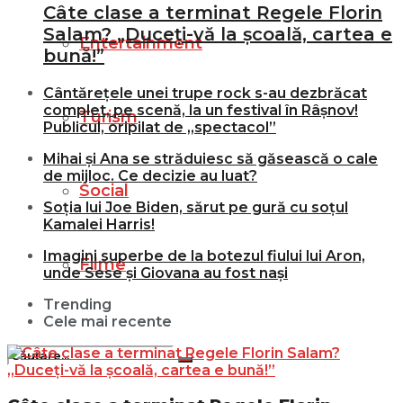
Câte clase a terminat Regele Florin
Salam? „Duceți-vă la școală, cartea e
Entertainment
bună!”
Cântărețele unei trupe rock s-au dezbrăcat
complet, pe scenă, la un festival în Râșnov!
Turism
Publicul, oripilat de „spectacol”
Mihai și Ana se străduiesc să găsească o cale
de mijloc. Ce decizie au luat?
Social
Soția lui Joe Biden, sărut pe gură cu soțul
Kamalei Harris!
Imagini superbe de la botezul fiului lui Aron,
Filme
unde Sese și Giovana au fost nași
Trending
Cele mai recente