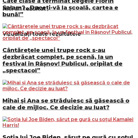
Câte clase a terminat Regele Florin
Salam? „Duceți-vă la școală, cartea e
Nici un rezultat
bună!”
Vizualizați toate rezultatele
Cântărețele unei trupe rock s-au
dezbrăcat complet, pe scenă, la un
festival în Râșnov! Publicul, oripilat de
„spectacol”
Mihai și Ana se străduiesc să găsească o
cale de mijloc. Ce decizie au luat?
Soția lui Joe Biden, sărut pe gură cu soțul