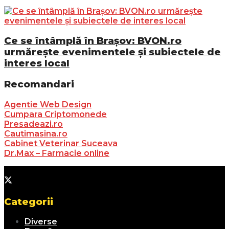
Ce se întâmplă în Brașov: BVON.ro
urmărește evenimentele și subiectele de
interes local
Recomandari
Agentie Web Design
Cumpara Criptomonede
Presadeazi.ro
Cautimasina.ro
Cabinet Veterinar Suceava
Dr.Max – Farmacie online
Categorii
Diverse