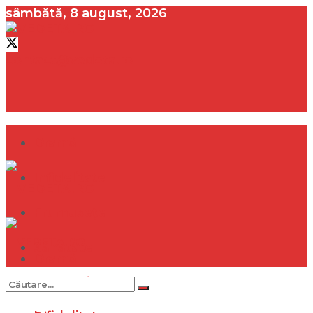
sâmbătă, 8 august, 2026
contact@vedeta.ro
Dramă
Infidelitate
Frumusețe
Sănătate
Dramă
Internațional