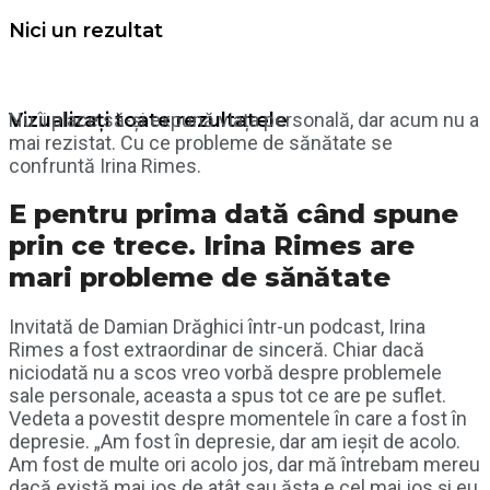
Nici un rezultat
Nu îi place să-și expună viața personală, dar acum nu a
Vizualizați toate rezultatele
mai rezistat. Cu ce probleme de sănătate se
confruntă Irina Rimes.
E pentru prima dată când spune
prin ce trece. Irina Rimes are
mari probleme de sănătate
Invitată de Damian Drăghici într-un podcast, Irina
Rimes a fost extraordinar de sinceră. Chiar dacă
niciodată nu a scos vreo vorbă despre problemele
sale personale, aceasta a spus tot ce are pe suflet.
Vedeta a povestit despre momentele în care a fost în
depresie. „Am fost în depresie, dar am ieșit de acolo.
Am fost de multe ori acolo jos, dar mă întrebam mereu
dacă există mai jos de atât sau ăsta e cel mai jos și eu