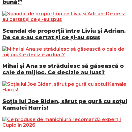
bună!”
Scandal de proporții între Liviu și Adrian.
De ce s-au certat și ce și-au spus
Mihai și Ana se străduiesc să găsească o
cale de mijloc. Ce decizie au luat?
Soția lui Joe Biden, sărut pe gură cu soțul
Kamalei Harris!