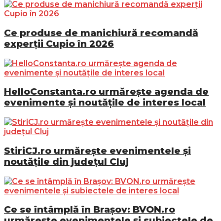
Ce produse de manichiură recomandă
experții Cupio în 2026
HelloConstanta.ro urmărește agenda de
evenimente și noutățile de interes local
StiriCJ.ro urmărește evenimentele și
noutățile din județul Cluj
Ce se întâmplă în Brașov: BVON.ro
urmărește evenimentele și subiectele de