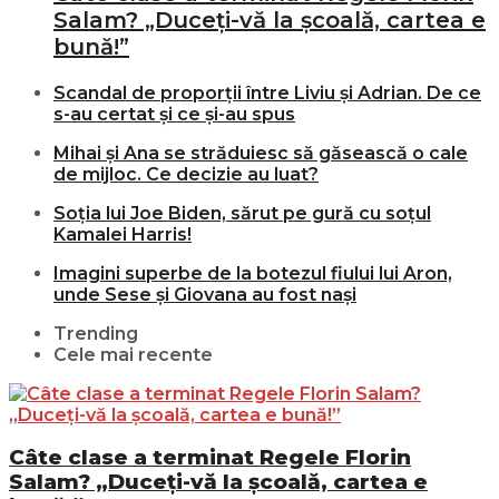
Salam? „Duceți-vă la școală, cartea e
bună!”
Scandal de proporții între Liviu și Adrian. De ce
s-au certat și ce și-au spus
Mihai și Ana se străduiesc să găsească o cale
de mijloc. Ce decizie au luat?
Soția lui Joe Biden, sărut pe gură cu soțul
Kamalei Harris!
Imagini superbe de la botezul fiului lui Aron,
unde Sese și Giovana au fost nași
Trending
Cele mai recente
Câte clase a terminat Regele Florin
Salam? „Duceți-vă la școală, cartea e