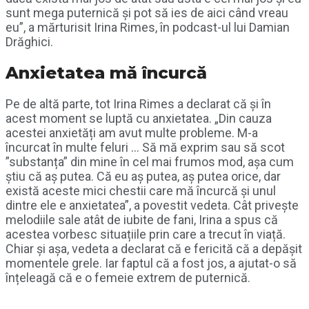
sunt mega puternică și pot să ies de aici când vreau
eu”, a mărturisit Irina Rimes, în podcast-ul lui Damian
Drăghici.
Anxietatea mă încurcă
Pe de altă parte, tot Irina Rimes a declarat că și în
acest moment se luptă cu anxietatea. „Din cauza
acestei anxietăți am avut multe probleme. M-a
încurcat în multe feluri … Să mă exprim sau să scot
”substanța” din mine în cel mai frumos mod, așa cum
știu că aș putea. Că eu aș putea, aș putea orice, dar
există aceste mici chestii care mă încurcă și unul
dintre ele e anxietatea”, a povestit vedeta. Cât privește
melodiile sale atât de iubite de fani, Irina a spus că
acestea vorbesc situațiile prin care a trecut în viață.
Chiar și așa, vedeta a declarat că e fericită că a depășit
momentele grele. Iar faptul că a fost jos, a ajutat-o să
înțeleagă că e o femeie extrem de puternică.