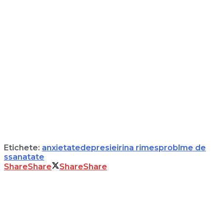
Etichete:
anxietate
depresie
irina rimes
problme de
ssanatate
Share
Share
Share
Share