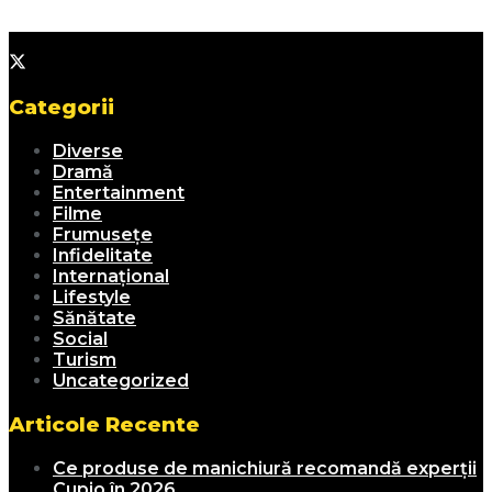
Categorii
Diverse
Dramă
Entertainment
Filme
Frumusețe
Infidelitate
Internațional
Lifestyle
Sănătate
Social
Turism
Uncategorized
Articole Recente
Ce produse de manichiură recomandă experții
Cupio în 2026