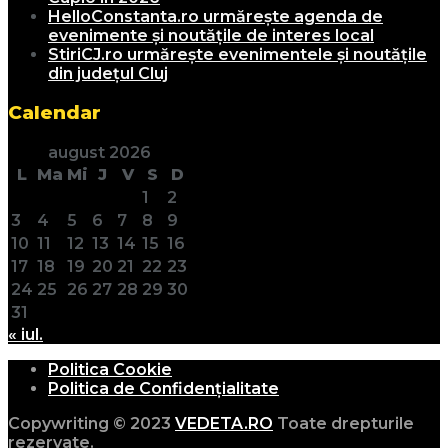
HelloConstanta.ro urmărește agenda de
evenimente și noutățile de interes local
StiriCJ.ro urmărește evenimentele și noutățile
din județul Cluj
Calendar
august 2026
L
Ma
Mi
J
V
S
D
1
2
3
4
5
6
7
8
9
10
11
12
13
14
15
16
17
18
19
20
21
22
23
24
25
26
27
28
29
30
31
« iul.
Politica Cookie
Politica de Confidențialitate
Copywriting © 2023
VEDETA.RO
Toate drepturile
rezervate.