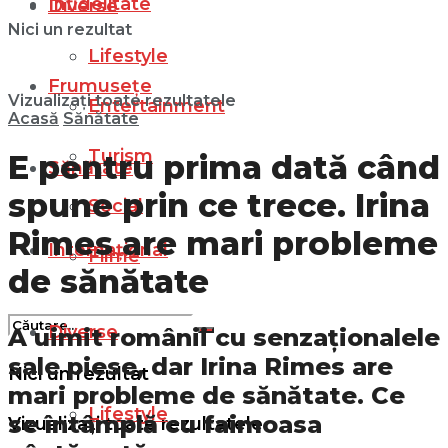
Infidelitate
Diverse
Nici un rezultat
Lifestyle
Frumusețe
Vizualizați toate rezultatele
Entertainment
Acasă
Sănătate
Turism
E pentru prima dată când
Sănătate
spune prin ce trece. Irina
Social
Rimes are mari probleme
Internațional
Filme
de sănătate
Diverse
A uimit românii cu senzaționalele
sale piese, dar Irina Rimes are
Nici un rezultat
mari probleme de sănătate. Ce
Lifestyle
se întâmplă cu faimoasa
Vizualizați toate rezultatele