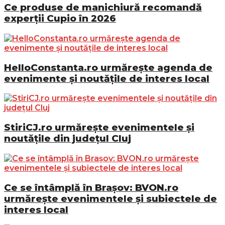
Ce produse de manichiură recomandă
experții Cupio în 2026
HelloConstanta.ro urmărește agenda de
evenimente și noutățile de interes local
StiriCJ.ro urmărește evenimentele și
noutățile din județul Cluj
Ce se întâmplă în Brașov: BVON.ro
urmărește evenimentele și subiectele de
interes local