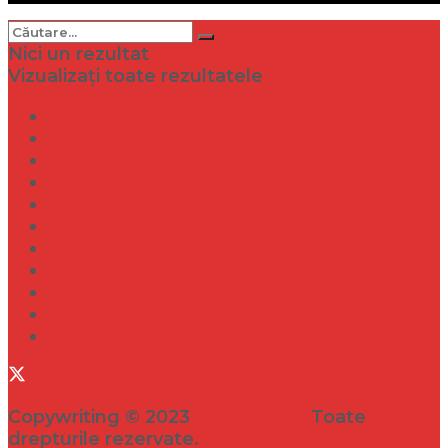
Nici un rezultat
Vizualizați toate rezultatele
Dramă
Infidelitate
Frumusețe
Sănătate
Internațional
Diverse
Lifestyle
Entertainment
Turism
Social
Filme
Copywriting © 2023
VEDETA.RO
Toate
drepturile rezervate.