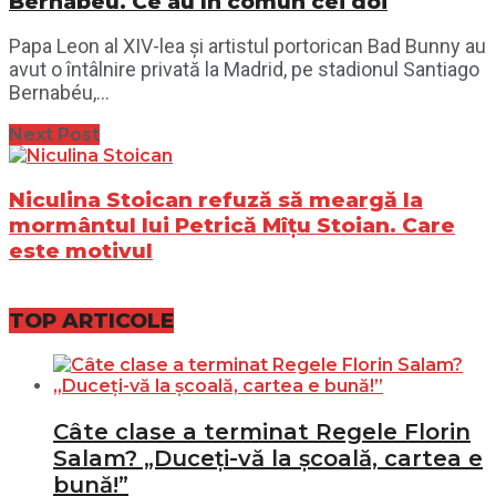
Bernabéu. Ce au în comun cei doi
Papa Leon al XIV-lea și artistul portorican Bad Bunny au
avut o întâlnire privată la Madrid, pe stadionul Santiago
Bernabéu,...
Next Post
Niculina Stoican refuză să meargă la
mormântul lui Petrică Mîțu Stoian. Care
este motivul
TOP ARTICOLE
Câte clase a terminat Regele Florin
Salam? „Duceți-vă la școală, cartea e
bună!”