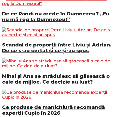
De ce Randi nu crede în Dumnezeu? „Eu
nu mă rog la Dumnezeu!”
Scandal de proporții între Liviu și Adrian.
De ce s-au certat și ce și-au spus
Mihai și Ana se străduiesc să găsească o
cale de mijloc. Ce decizie au luat?
Ce produse de manichiură recomandă
experții Cupio în 2026