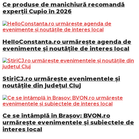
Ce produse de manichiură recomandă
experții Cupio în 2026
HelloConstanta.ro urmărește agenda de
evenimente și noutățile de interes local
StiriCJ.ro urmărește evenimentele și
noutățile din județul Cluj
Ce se întâmplă în Brașov: BVON.ro
urmărește evenimentele și subiectele de
interes local