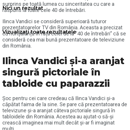
surprins pe toată lumea cu sinceritatea cu care a
Nici un rezultat
răspuns la toate cele 40 de întrebări.
Ilinca Vandici se consideră superioară tuturor
prezentatoarelor TV din România. Aceasta a precizat
Vizualizați toate rezultatele
cu nonșalanță în fața celei de la “40 de întrebări” că se
consideră cea mai bună prezentatoare de televiziune
din România.
Ilinca Vandici și-a aranjat
singură pictoriale în
tabloide cu paparazzii
Șoc pentru cei care credeau că Ilinca Vandici și-a
căpătat faima de la sine. Se pare că prezentatoarea de
televizune și-a aranjat câteva pictoriale singură în
tabloidele din România. Acestea au ajutat-o să-și
crească imaginea mai mult decât și-ar fi imaginat
mulți.