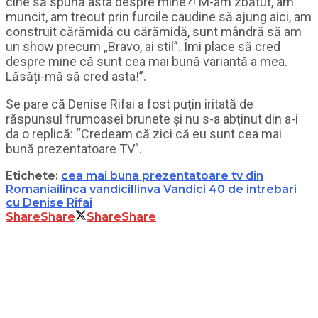
cine să spună asta despre mine?! M-am zbătut, am
muncit, am trecut prin furcile caudine să ajung aici, am
construit cărămidă cu cărămidă, sunt mândră să am
un show precum „Bravo, ai stil”. Îmi place să cred
despre mine că sunt cea mai bună variantă a mea.
Lăsăți-mă să cred asta!”.
Se pare că Denise Rifai a fost puțin iritată de
răspunsul frumoasei brunete și nu s-a abținut din a-i
da o replică: “Credeam că zici că eu sunt cea mai
bună prezentatoare TV”.
Etichete:
cea mai buna prezentatoare tv din
Romania
ilinca vandici
Ilinva Vandici 40 de intrebari
cu Denise Rifai
Share
Share
Share
Share