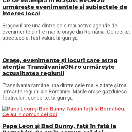
Ce se întâmplă în Brașov: BVON.ro
urmărește evenimentele și subiectele de
interes local
Brașovul are una dintre cele mai active agende de
evenimente dintre marile orașe din România. Concerte,
spectacole, festivaluri, târguri și...
Orașe, evenimente și locuri care atrag
atenția: TransilvaniaON.ro urmărește
actualitatea regiunii
Transilvania rămâne una dintre cele mai vizitate și mai
urmărite regiuni ale României. Marile orașe găzduiesc
festivaluri, concerte, târguri și...
Papa Leon și Bad Bunny, față în față la