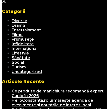
Categorii
Diverse
Dramă
Entertainment
Filme
Frumusețe
Infidelitate
Internațional
Lifestyle
Sănătate
Social
Turism
Uncategorized
Articole Recente
Ce produse de manichiură recomandă experții
Cupio în 2026
HelloConstanta.ro urmărește agenda de
evenimente și noutățile de interes local