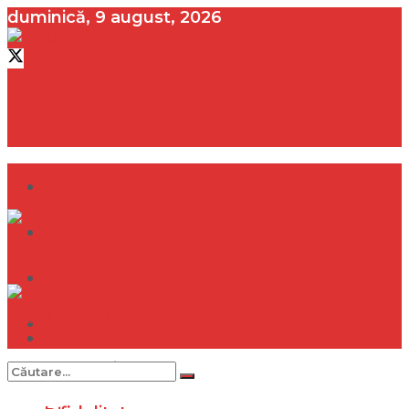
duminică, 9 august, 2026
contact@vedeta.ro
Dramă
Infidelitate
Frumusețe
Sănătate
Dramă
Internațional