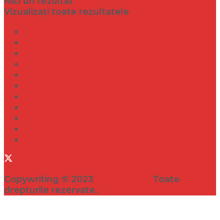
Nici un rezultat
Vizualizați toate rezultatele
Dramă
Infidelitate
Frumusețe
Sănătate
Internațional
Diverse
Lifestyle
Entertainment
Turism
Social
Filme
Copywriting © 2023
VEDETA.RO
Toate
drepturile rezervate.