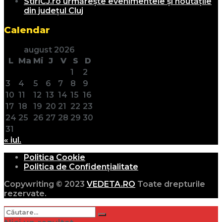
StiriCJ.ro urmărește evenimentele și noutățile
din județul Cluj
Calendar
august 2026
L
Ma
Mi
J
V
S
D
1
2
3
4
5
6
7
8
9
10
11
12
13
14
15
16
17
18
19
20
21
22
23
24
25
26
27
28
29
30
31
« iul.
Politica Cookie
Politica de Confidențialitate
Copywriting © 2023
VEDETA.RO
Toate drepturile
rezervate.