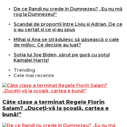
De ce Randi nu crede în Dumnezeu? „Eu nu mă
rog la Dumnezeu!”
Scandal de proporții între Liviu și Adrian. De ce
s-au certat și ce și-au spus
Mihai și Ana se străduiesc să găsească o cale
de mijloc. Ce decizie au luat?
Soția lui Joe Biden, sărut pe gură cu soțul
Kamalei Harris!
Trending
Cele mai recente
Câte clase a terminat Regele Florin
Salam? „Duceți-vă la școală, cartea e
bună!”