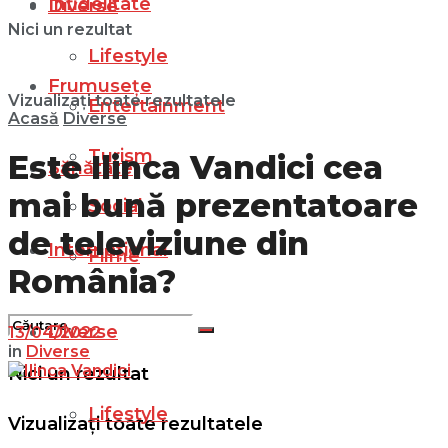
Infidelitate
Diverse
Nici un rezultat
Lifestyle
Frumusețe
Vizualizați toate rezultatele
Entertainment
Acasă
Diverse
Turism
Este Ilinca Vandici cea
Sănătate
mai bună prezentatoare
Social
de televiziune din
Internațional
Filme
România?
Diverse
13/04/2022
in
Diverse
Nici un rezultat
Lifestyle
Vizualizați toate rezultatele