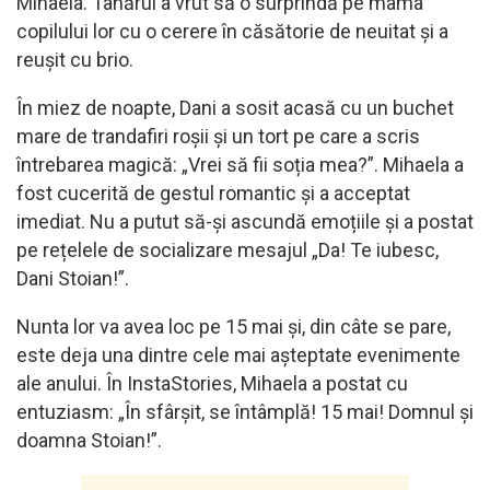
Mihaela. Tânărul a vrut să o surprindă pe mama
copilului lor cu o cerere în căsătorie de neuitat și a
reușit cu brio.
În miez de noapte, Dani a sosit acasă cu un buchet
mare de trandafiri roșii și un tort pe care a scris
întrebarea magică: „Vrei să fii soția mea?”. Mihaela a
fost cucerită de gestul romantic și a acceptat
imediat. Nu a putut să-și ascundă emoțiile și a postat
pe rețelele de socializare mesajul „Da! Te iubesc,
Dani Stoian!”.
Nunta lor va avea loc pe 15 mai și, din câte se pare,
este deja una dintre cele mai așteptate evenimente
ale anului. În InstaStories, Mihaela a postat cu
entuziasm: „În sfârșit, se întâmplă! 15 mai! Domnul și
doamna Stoian!”.