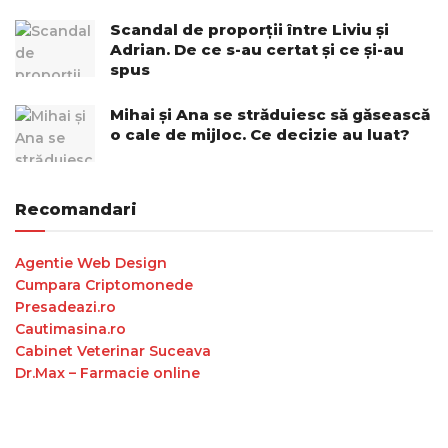
Scandal de proporții între Liviu și
Adrian. De ce s-au certat și ce și-au
spus
Mihai și Ana se străduiesc să găsească
o cale de mijloc. Ce decizie au luat?
Recomandari
Agentie Web Design
Cumpara Criptomonede
Presadeazi.ro
Cautimasina.ro
Cabinet Veterinar Suceava
Dr.Max – Farmacie online