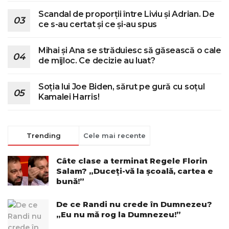
Scandal de proporții între Liviu și Adrian. De
ce s-au certat și ce și-au spus
Mihai și Ana se străduiesc să găsească o cale
de mijloc. Ce decizie au luat?
Soția lui Joe Biden, sărut pe gură cu soțul
Kamalei Harris!
Trending
Cele mai recente
Câte clase a terminat Regele Florin
Salam? „Duceți-vă la școală, cartea e
bună!”
De ce Randi nu crede în Dumnezeu?
„Eu nu mă rog la Dumnezeu!”