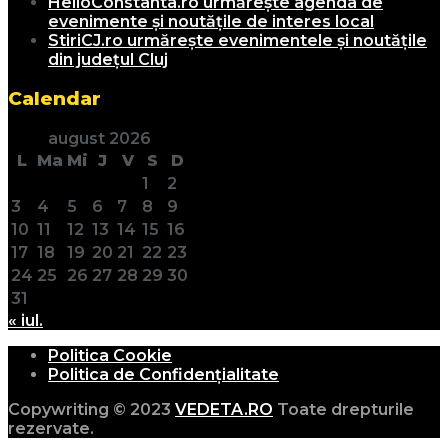
HelloConstanta.ro urmărește agenda de
evenimente și noutățile de interes local
StiriCJ.ro urmărește evenimentele și noutățile
din județul Cluj
Calendar
august 2026
L
Ma
Mi
J
V
S
D
1
2
3
4
5
6
7
8
9
10
11
12
13
14
15
16
17
18
19
20
21
22
23
24
25
26
27
28
29
30
31
« iul.
Politica Cookie
Politica de Confidențialitate
Copywriting © 2023
VEDETA.RO
Toate drepturile
rezervate.