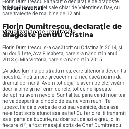
Florin Dumitrescu i-a făcut o declarație de dragoste
înduioșătoare soției sale chiar de Valentine’s Day, cu
Nici un rezultat
care trăiește de mai bine de 12 ani.
Florin Dumitrescu, declarație de
Vizualizați toate rezultatele
dragoste pentru Cristina
Florin Dumitrescu s-a căsătorit cu Cristina în 2014, și
au două fete, Ava Elisabeta, care s-a născut în anul
2013 și Mia Victoria, care s-a născut în 2015.
„Ai adus lumină pe strada mea, care ulterior a devenit a
noastră. Încă un pic și cucerim lumea dacă nu îmi dai
drumul de mână. Avem tot deja, le avem pe ele, visăm
doar la bine și ne ferim de rele, tot ce ne lipsește
defapt nu avem nevoie. Sunt al tau pana cand moartea
ne va desparti si dincolo de ea, ne vom reuni. Te
iubesc, fie ca e vorba de o zi sau vesnicie, daca asa
ne-a fost scris atunci asa sa fie! Cu fericire iti transmit
sa ai parte de bucurie, nu doar azi, ca azi e greu, ci in
fiecare zi!”, a fost mesajul scris de Chef Dumitrescu