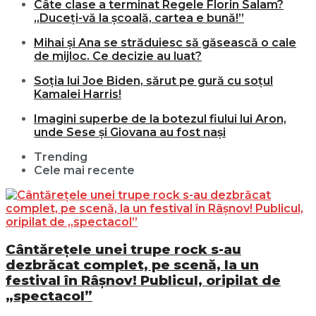
Câte clase a terminat Regele Florin Salam?
„Duceți-vă la școală, cartea e bună!”
Mihai și Ana se străduiesc să găsească o cale
de mijloc. Ce decizie au luat?
Soția lui Joe Biden, sărut pe gură cu soțul
Kamalei Harris!
Imagini superbe de la botezul fiului lui Aron,
unde Sese și Giovana au fost nași
Trending
Cele mai recente
Cântărețele unei trupe rock s-au
dezbrăcat complet, pe scenă, la un
festival în Râșnov! Publicul, oripilat de
„spectacol”