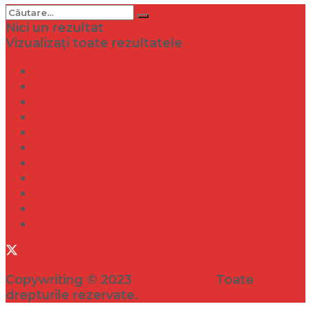
Nici un rezultat
Vizualizați toate rezultatele
Dramă
Infidelitate
Frumusețe
Sănătate
Internațional
Diverse
Lifestyle
Entertainment
Turism
Social
Filme
Copywriting © 2023
VEDETA.RO
Toate
drepturile rezervate.