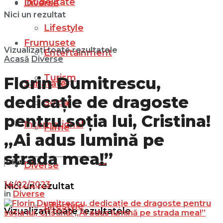
Infidelitate
Diverse
Nici un rezultat
Lifestyle
Frumusețe
Vizualizați toate rezultatele
Entertainment
Acasă
Diverse
Turism
Florin Dumitrescu,
Sănătate
dedicație de dragoste
Social
pentru soția lui, Cristina!
Internațional
Filme
„Ai adus lumină pe
strada mea!”
Diverse
14/02/2023
Nici un rezultat
in
Diverse
Lifestyle
Vizualizați toate rezultatele