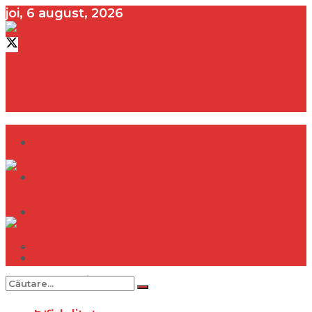
joi, 6 august, 2026
contact@vedeta.ro
Dramă
Infidelitate
Frumusețe
Sănătate
Dramă
Internațional