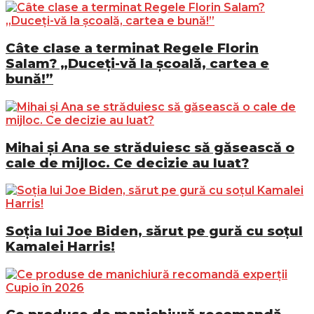
Câte clase a terminat Regele Florin
Salam? „Duceți-vă la școală, cartea e
bună!”
Mihai și Ana se străduiesc să găsească o
cale de mijloc. Ce decizie au luat?
Soția lui Joe Biden, sărut pe gură cu soțul
Kamalei Harris!