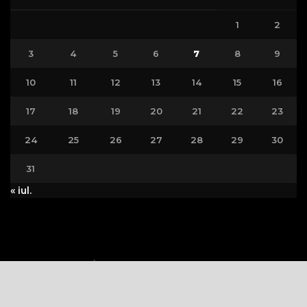
1
2
3
4
5
6
7
8
9
10
11
12
13
14
15
16
17
18
19
20
21
22
23
24
25
26
27
28
29
30
31
« iul.
Politica Cookie
Politica de Confidențialitate
Copywriting © 2023
VEDETA.RO
Toate drepturile rezervate.