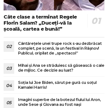
Câte clase a terminat Regele
Florin Salam? „Duceți-vă la
școală, cartea e bună!”
Cântărețele unei trupe rock s-au dezbrăcat
complet, pe scenă, la un festival în Râșnov!
Publicul, oripilat de „spectacol”
Mihai și Ana se străduiesc să găsească o cale
de mijloc. Ce decizie au luat?
Soția lui Joe Biden, sărut pe gură cu soțul
Kamalei Harris!
Imagini superbe de la botezul fiului lui Aron,
unde Sese și Giovana au fost nași