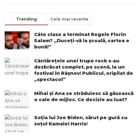
Trending
Cele mai recente
Câte clase a terminat Regele Florin
Salam? „Duceți-vă la școală, cartea e
bună!”
Cântărețele unei trupe rock s-au
dezbrăcat complet, pe scenă, la un
festival în Râșnov! Publicul, oripilat de
„spectacol”
Mihai și Ana se străduiesc să găsească
o cale de mijloc. Ce decizie au luat?
Soția lui Joe Biden, sărut pe gură cu
soțul Kamalei Harris!