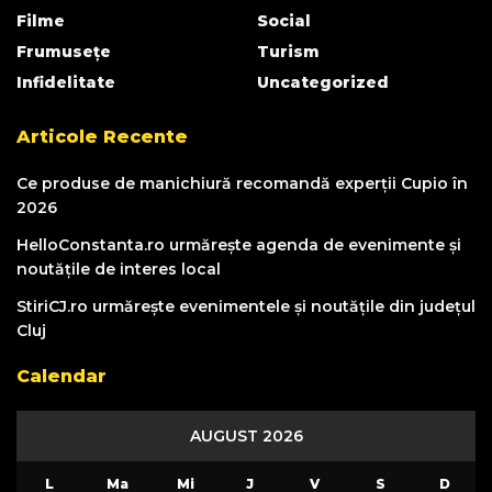
Filme
Social
Frumusețe
Turism
Infidelitate
Uncategorized
Articole Recente
Ce produse de manichiură recomandă experții Cupio în
2026
HelloConstanta.ro urmărește agenda de evenimente și
noutățile de interes local
StiriCJ.ro urmărește evenimentele și noutățile din județul
Cluj
Calendar
AUGUST 2026
L
Ma
Mi
J
V
S
D