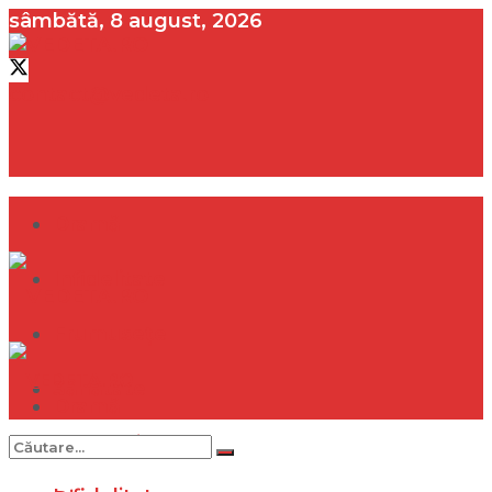
sâmbătă, 8 august, 2026
contact@vedeta.ro
Dramă
Infidelitate
Frumusețe
Sănătate
Dramă
Internațional