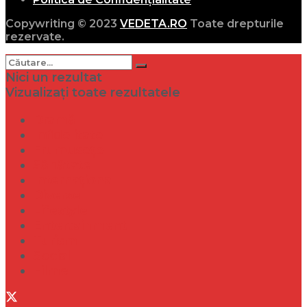
Copywriting © 2023
VEDETA.RO
Toate drepturile
rezervate.
Nici un rezultat
Vizualizați toate rezultatele
Dramă
Infidelitate
Frumusețe
Sănătate
Internațional
Diverse
Lifestyle
Entertainment
Turism
Social
Filme