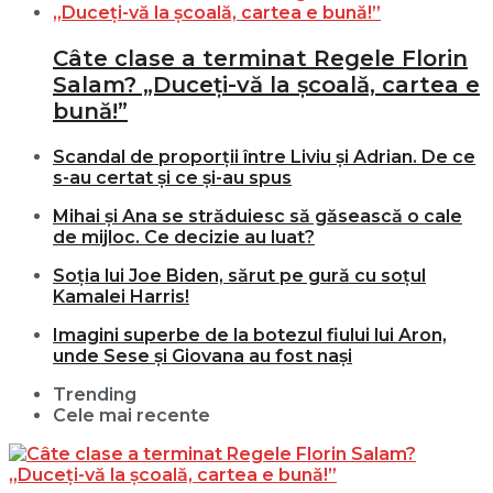
Câte clase a terminat Regele Florin
Salam? „Duceți-vă la școală, cartea e
bună!”
Scandal de proporții între Liviu și Adrian. De ce
s-au certat și ce și-au spus
Mihai și Ana se străduiesc să găsească o cale
de mijloc. Ce decizie au luat?
Soția lui Joe Biden, sărut pe gură cu soțul
Kamalei Harris!
Imagini superbe de la botezul fiului lui Aron,
unde Sese și Giovana au fost nași
Trending
Cele mai recente