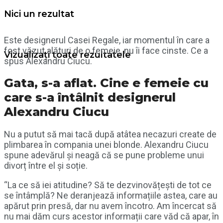
Nici un rezultat
Este designerul Casei Regale, iar momentul în care a
fost văzut alături de o femeie, nu îi face cinste. Ce a
Vizualizați toate rezultatele
spus Alexandru Ciucu.
Gata, s-a aflat. Cine e femeie cu
care s-a întâlnit designerul
Alexandru Ciucu
Nu a putut să mai tacă după atâtea necazuri create de
plimbarea în compania unei blonde. Alexandru Ciucu
spune adevărul și neagă că se pune probleme unui
divorț între el și soție.
“La ce să iei atitudine? Să te dezvinovățești de tot ce
se întâmplă? Ne deranjează informațiile astea, care au
apărut prin presă, dar nu avem încotro. Am încercat să
nu mai dăm curs acestor informații care văd că apar, în