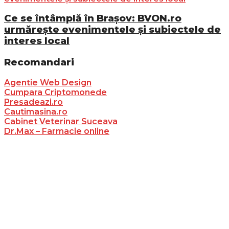
Ce se întâmplă în Brașov: BVON.ro
urmărește evenimentele și subiectele de
interes local
Recomandari
Agentie Web Design
Cumpara Criptomonede
Presadeazi.ro
Cautimasina.ro
Cabinet Veterinar Suceava
Dr.Max – Farmacie online