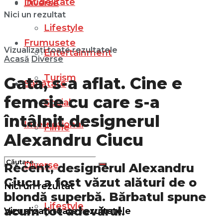
Infidelitate
Diverse
Nici un rezultat
Lifestyle
Frumusețe
Vizualizați toate rezultatele
Entertainment
Acasă
Diverse
Turism
Gata, s-a aflat. Cine e
Sănătate
femeie cu care s-a
Social
întâlnit designerul
Internațional
Filme
Alexandru Ciucu
Diverse
Recent, designerul Alexandru
Ciucu a fost văzut alături de o
Nici un rezultat
blondă superbă. Bărbatul spune
Lifestyle
acum tot adevărul.
Vizualizați toate rezultatele