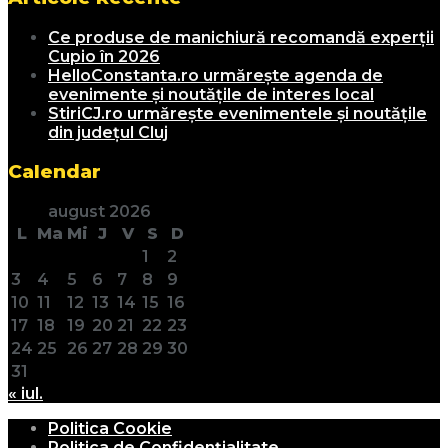
Ce produse de manichiură recomandă experții
Cupio în 2026
HelloConstanta.ro urmărește agenda de
evenimente și noutățile de interes local
StiriCJ.ro urmărește evenimentele și noutățile
din județul Cluj
Calendar
august 2026
L
Ma
Mi
J
V
S
D
1
2
3
4
5
6
7
8
9
10
11
12
13
14
15
16
17
18
19
20
21
22
23
24
25
26
27
28
29
30
31
« iul.
Politica Cookie
Politica de Confidențialitate