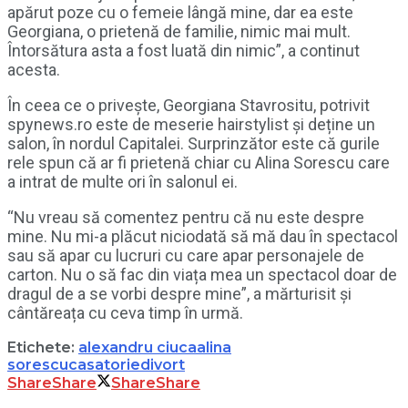
apărut poze cu o femeie lângă mine, dar ea este
Georgiana, o prietenă de familie, nimic mai mult.
Întorsătura asta a fost luată din nimic”, a continut
acesta.
În ceea ce o privește, Georgiana Stavrositu, potrivit
spynews.ro este de meserie hairstylist și deține un
salon, în nordul Capitalei. Surprinzător este că gurile
rele spun că ar fi prietenă chiar cu Alina Sorescu care
a intrat de multe ori în salonul ei.
“Nu vreau să comentez pentru că nu este despre
mine. Nu mi-a plăcut niciodată să mă dau în spectacol
sau să apar cu lucruri cu care apar personajele de
carton. Nu o să fac din viața mea un spectacol doar de
dragul de a se vorbi despre mine”, a mărturisit și
cântăreața cu ceva timp în urmă.
Etichete:
alexandru ciuca
alina
sorescu
casatorie
divort
Share
Share
Share
Share