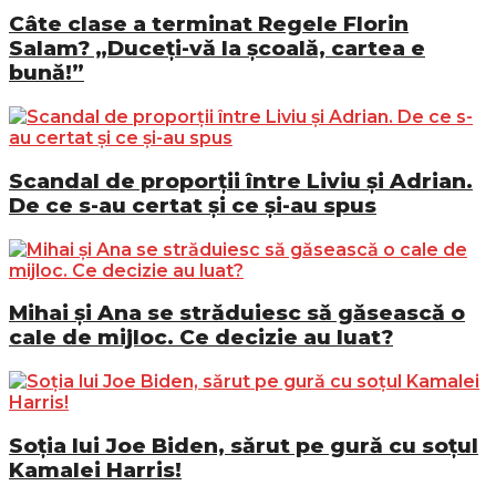
Câte clase a terminat Regele Florin
Salam? „Duceți-vă la școală, cartea e
bună!”
Scandal de proporții între Liviu și Adrian.
De ce s-au certat și ce și-au spus
Mihai și Ana se străduiesc să găsească o
cale de mijloc. Ce decizie au luat?
Soția lui Joe Biden, sărut pe gură cu soțul
Kamalei Harris!