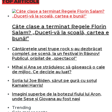
TOP ARTICOLE
Câte clase a terminat Regele Florin
Salam? „Duceți-vă la școală, cartea e
bună!”
Cântărețele unei trupe rock s-au dezbrăcat
complet, pe scenă, la un festival în Râșnov!
Publicul, oripilat de „spectacol”
Mihai și Ana se străduiesc să găsească o cale
de mijloc. Ce decizie au luat?
Soția lui Joe Biden, sărut pe gură cu soțul
Kamalei Harris!
Imagini superbe de la botezul fiului lui Aron,
unde Sese și Giovana au fost nași
Trending