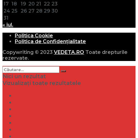
17
18
19
20
21
22
23
24
25
26
27
28
29
30
31
« iul.
Politica Cookie
Politica de Confidențialitate
Copywriting © 2023
VEDETA.RO
Toate drepturile
rezervate.
Nici un rezultat
Vizualizați toate rezultatele
Dramă
Infidelitate
Frumusețe
Sănătate
Internațional
Diverse
Lifestyle