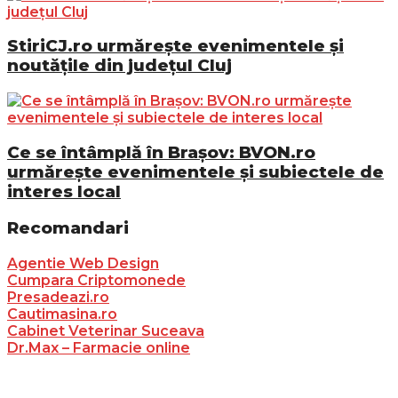
StiriCJ.ro urmărește evenimentele și
noutățile din județul Cluj
Ce se întâmplă în Brașov: BVON.ro
urmărește evenimentele și subiectele de
interes local
Recomandari
Agentie Web Design
Cumpara Criptomonede
Presadeazi.ro
Cautimasina.ro
Cabinet Veterinar Suceava
Dr.Max – Farmacie online