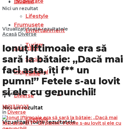
Infidelitate
Diverse
Nici un rezultat
Lifestyle
Frumusețe
Vizualizați toate rezultatele
Entertainment
Acasă
Diverse
Turism
Ionuț Iftimoaie era să
Sănătate
sară la bătaie: „Dacă mai
Social
faci asta, îți f** un
Internațional
Filme
pumn!” Fetele s-au lovit
și ele cu genunchii!
Diverse
10/03/2023
Nici un rezultat
in
Diverse
Lifestyle
Vizualizați toate rezultatele