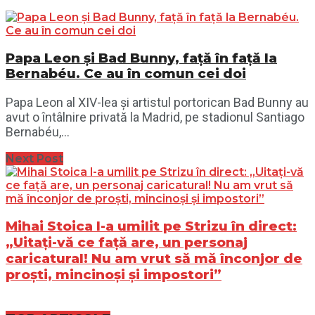
Papa Leon și Bad Bunny, față în față la
Bernabéu. Ce au în comun cei doi
Papa Leon al XIV-lea și artistul portorican Bad Bunny au
avut o întâlnire privată la Madrid, pe stadionul Santiago
Bernabéu,...
Next Post
Mihai Stoica l-a umilit pe Strizu în direct:
„Uitați-vă ce față are, un personaj
caricatural! Nu am vrut să mă înconjor de
proști, mincinoși și impostori”