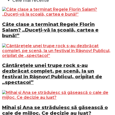
Cele mai recente
Câte clase a terminat Regele Florin
Salam? „Duceți-vă la școală, cartea e
bună!”
Cântărețele unei trupe rock s-au
dezbrăcat complet, pe scenă, la un
festival în Râșnov! Publicul, oripilat de
„spectacol”
Mihai și Ana se străduiesc să găsească o
cale de mijloc. Ce decizie au luat?