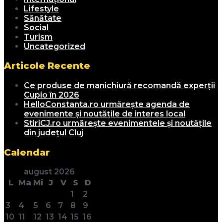
Lifestyle
Sănătate
Social
Turism
Uncategorized
Articole Recente
Ce produse de manichiură recomandă experții
Cupio în 2026
HelloConstanta.ro urmărește agenda de
evenimente și noutățile de interes local
StiriCJ.ro urmărește evenimentele și noutățile
din județul Cluj
Calendar
august 2026
L
Ma
Mi
J
V
S
D
1
2
3
4
5
6
7
8
9
10
11
12
13
14
15
16