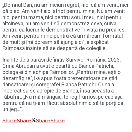
„Domnul Dan, nu am niciun regret, nici că am venit, nici
că plec. Am venit aici strict pentru mine. Nu am venit
nici pentru mama, nici pentru soțul meu, nici pentru
altcineva, nu am venit să demonstrez ceva, cuiva,
pentru că lucrurile demonstrative în viață nu prea ies.
Am venit pentru mine pentru că urmăream formatul
de mult și îmi doream să ajung aici”, a explicat
Faimoasa înainte să se despartă de colegii ei.
Înainte de a părăsi definitiv Survivor România 2023,
Crina Abrudan a avut o ceartă cu Bianca Patrichi,
colega ei din echipa Faimoșilor. „Pentru mine, ești o
dezamăgire”, i-a spus fosta prezentatoare de știri
dansatoarei și coregrafei Bianca Patrichi. Crina a
încercat să se apropie de Bianca, însă aceasta a
răbufnit: „Nu mă mângâia, te rog frumos, pe cap așa
pentru că nu ți-am făcut absolut nimic să te porți ca
un jeg…”.
Share
Share
Share
Share