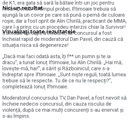
de K1, era gata să sară la bătaie într-un joc pentru
Nici un rezultat
recompensă! În timpul probei, Iftimoaie trebuia să
ajungă la un covor pe care să pună o pernă de culoare
roșie, dar a fost oprit de Alin Chirilă, practicant de MMA,
care l-a prins cu un procedeu interzis chiar la Survivor!
Vizualizați toate rezultatele
Iftimoaie aproape a înebunit, iar concursul a fost
încheiat rapid de moderatorul Dan Pavel, din cauză că
situația risca să degenereze!
„Dacă mai faci odată asta, îți f** un pumn și te ia
dracu”, a tunat Ionuț Iftimoaie, lui Alin Chirilă. „Hai mă,
lovește-mă, hai!”, a sărit și Războinicul, care s-a
îndreptat spre Iftimoaie. „Sunt niște reguli, toată lumea
trebuie să le respecte. Tu de ce nu le respecți?”,
completează Ionuț Iftimoaie.
Moderatorul concursului TV, Dan Pavel, a fost nevoit să
încheie nedecis concursul, din cauza riscului de
violență, după ce mai mulți concurenți s-au enervat și
s-au împins.