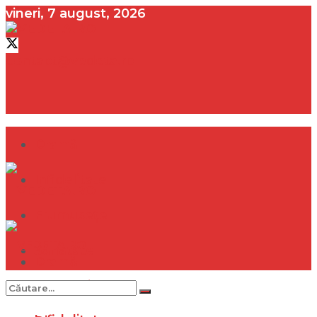
vineri, 7 august, 2026
contact@vedeta.ro
Dramă
Infidelitate
Frumusețe
Sănătate
Dramă
Internațional