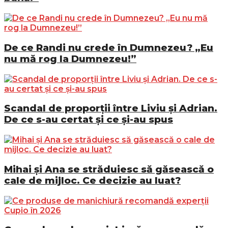
De ce Randi nu crede în Dumnezeu? „Eu
nu mă rog la Dumnezeu!”
Scandal de proporții între Liviu și Adrian.
De ce s-au certat și ce și-au spus
Mihai și Ana se străduiesc să găsească o
cale de mijloc. Ce decizie au luat?