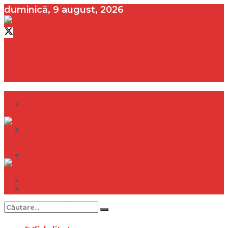
duminică, 9 august, 2026
contact@vedeta.ro
Dramă
Infidelitate
Frumusețe
Sănătate
Dramă
Internațional