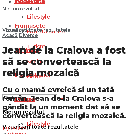
Infidelitate
Diverse
Nici un rezultat
Lifestyle
Frumusețe
Vizualizați toate rezultatele
Entertainment
Acasă
Diverse
Turism
Jean de la Craiova a fost
Sănătate
să se convertească la
Social
religia mozaică
Internațional
Filme
Cu o mamă evreică și un tată
român, Jean de la Craiova s-a
Diverse
gândit la un moment dat să se
Nici un rezultat
convertească la religia mozaică.
Lifestyle
Vizualizați toate rezultatele
13/05/2021