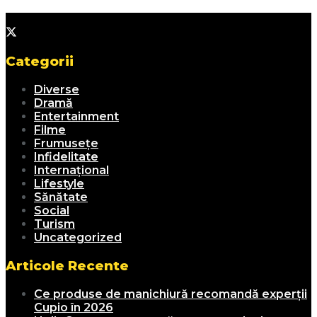
Categorii
Diverse
Dramă
Entertainment
Filme
Frumusețe
Infidelitate
Internațional
Lifestyle
Sănătate
Social
Turism
Uncategorized
Articole Recente
Ce produse de manichiură recomandă experții
Cupio în 2026