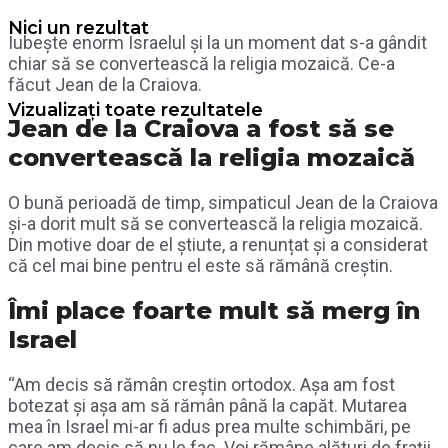
Nici un rezultat
Iubește enorm Israelul și la un moment dat s-a gândit
chiar să se convertească la religia mozaică. Ce-a
făcut Jean de la Craiova.
Vizualizați toate rezultatele
Jean de la Craiova a fost să se
convertească la religia mozaică
O bună perioadă de timp, simpaticul Jean de la Craiova
și-a dorit mult să se convertească la religia mozaică.
Din motive doar de el știute, a renunțat și a considerat
că cel mai bine pentru el este să rămână creștin.
Îmi place foarte mult să merg în
Israel
“Am decis să rămân creştin ortodox. Aşa am fost
botezat şi aşa am să rămân până la capăt. Mutarea
mea în Israel mi-ar fi adus prea multe schimbări, pe
care am decis să nu le fac. Voi rămâne alături de fraţii