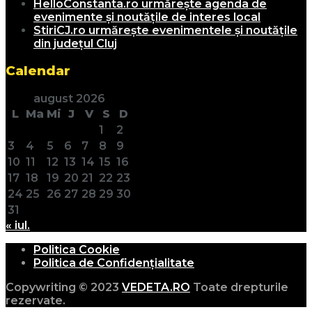
HelloConstanta.ro urmărește agenda de
evenimente și noutățile de interes local
StiriCJ.ro urmărește evenimentele și noutățile
din județul Cluj
Calendar
august 2026
L
Ma
Mi
J
V
S
D
1
2
3
4
5
6
7
8
9
10
11
12
13
14
15
16
17
18
19
20
21
22
23
24
25
26
27
28
29
30
31
« iul.
Politica Cookie
Politica de Confidențialitate
Copywriting © 2023
VEDETA.RO
Toate drepturile
rezervate.