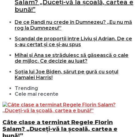
Salam? „Duceți-vă la școală, cartea e
bună!”
De ce Randi nu crede în Dumnezeu? „Eu nu mă
rog la Dumnezeu!”
Scandal de proporții între Liviu și Adrian. De ce
s-au certat și ce și-au spus
Mihai și Ana se străduiesc să găsească o cale
de mijloc. Ce decizie au luat?
Soția lui Joe Biden, sărut pe gură cu soțul
Kamalei Harris!
Trending
Cele mai recente
Câte clase a terminat Regele Florin
Salam? „Duceți-vă la școală, cartea e
bună!”