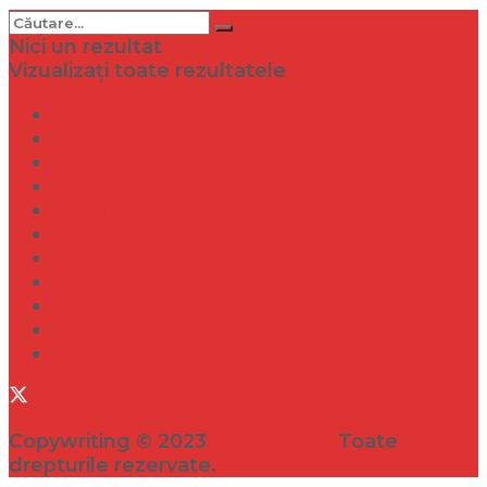
Nici un rezultat
Vizualizați toate rezultatele
Dramă
Infidelitate
Frumusețe
Sănătate
Internațional
Diverse
Lifestyle
Entertainment
Turism
Social
Filme
Copywriting © 2023
VEDETA.RO
Toate
drepturile rezervate.