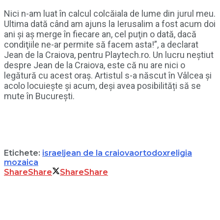
Nici n-am luat în calcul colcăiala de lume din jurul meu.
Ultima dată când am ajuns la Ierusalim a fost acum doi
ani şi aş merge în fiecare an, cel puţin o dată, dacă
condiţiile ne-ar permite să facem asta!”, a declarat
Jean de la Craiova, pentru Playtech.ro. Un lucru neștiut
despre Jean de la Craiova, este că nu are nici o
legătură cu acest oraș. Artistul s-a născut în Vâlcea și
acolo locuiește și acum, deși avea posibilități să se
mute în București.
Etichete:
israel
jean de la craiova
ortodox
religia
mozaica
Share
Share
Share
Share