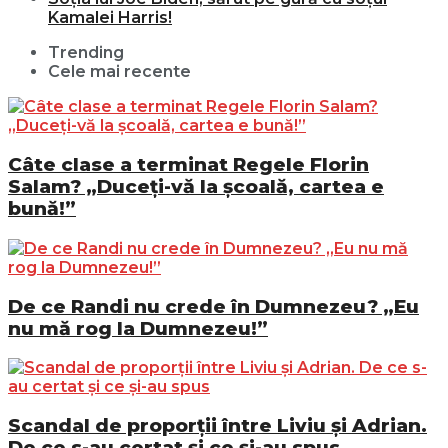
Kamalei Harris!
Trending
Cele mai recente
Câte clase a terminat Regele Florin
Salam? „Duceți-vă la școală, cartea e
bună!”
De ce Randi nu crede în Dumnezeu? „Eu
nu mă rog la Dumnezeu!”
Scandal de proporții între Liviu și Adrian.
De ce s-au certat și ce și-au spus