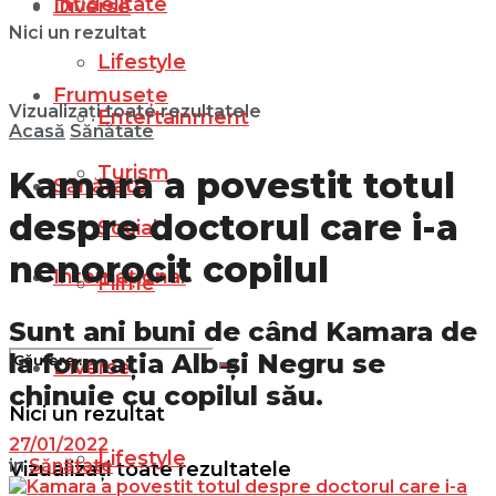
Infidelitate
Diverse
Nici un rezultat
Lifestyle
Frumusețe
Vizualizați toate rezultatele
Entertainment
Acasă
Sănătate
Turism
Kamara a povestit totul
Sănătate
despre doctorul care i-a
Social
nenorocit copilul
Internațional
Filme
Sunt ani buni de când Kamara de
la formația Alb și Negru se
Diverse
chinuie cu copilul său.
Nici un rezultat
27/01/2022
Lifestyle
in
Sănătate
Vizualizați toate rezultatele