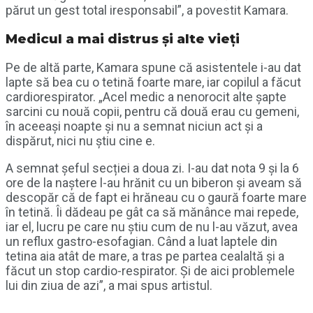
părut un gest total iresponsabil”, a povestit Kamara.
Medicul a mai distrus și alte vieți
Pe de altă parte, Kamara spune că asistentele i-au dat
lapte să bea cu o tetină foarte mare, iar copilul a făcut
cardiorespirator. „Acel medic a nenorocit alte șapte
sarcini cu nouă copii, pentru că două erau cu gemeni,
în aceeași noapte și nu a semnat niciun act și a
dispărut, nici nu știu cine e.
A semnat șeful secției a doua zi. I-au dat nota 9 și la 6
ore de la naștere l-au hrănit cu un biberon și aveam să
descopăr că de fapt ei hrăneau cu o gaură foarte mare
în tetină. Îi dădeau pe gât ca să mănânce mai repede,
iar el, lucru pe care nu știu cum de nu l-au văzut, avea
un reflux gastro-esofagian. Când a luat laptele din
tetina aia atât de mare, a tras pe partea cealaltă și a
făcut un stop cardio-respirator. Și de aici problemele
lui din ziua de azi”, a mai spus artistul.