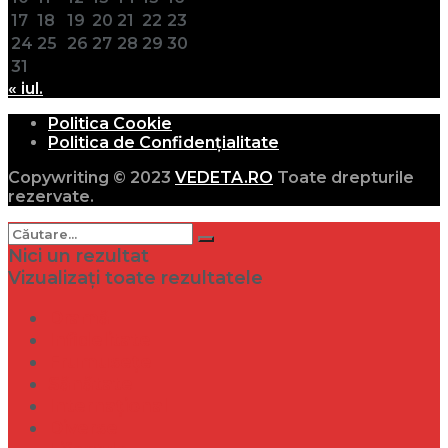
17
18
19
20
21
22
23
24
25
26
27
28
29
30
31
« iul.
Politica Cookie
Politica de Confidențialitate
Copywriting © 2023
VEDETA.RO
Toate drepturile
rezervate.
Nici un rezultat
Vizualizați toate rezultatele
Dramă
Infidelitate
Frumusețe
Sănătate
Internațional
Diverse