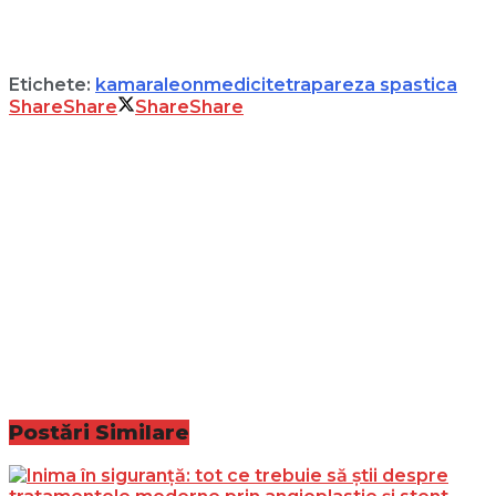
Etichete:
kamara
leon
medici
tetrapareza spastica
Share
Share
Share
Share
Postări
Similare