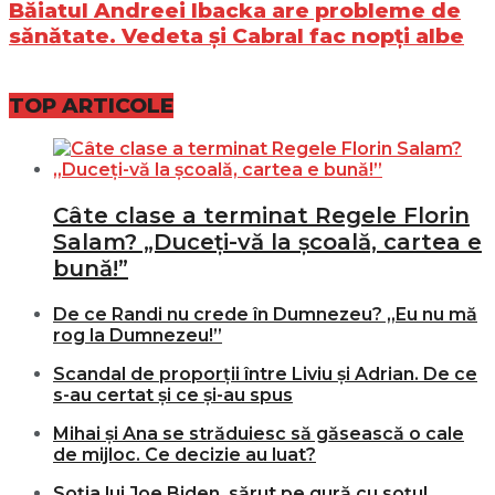
Băiatul Andreei Ibacka are probleme de
sănătate. Vedeta și Cabral fac nopți albe
TOP ARTICOLE
Câte clase a terminat Regele Florin
Salam? „Duceți-vă la școală, cartea e
bună!”
De ce Randi nu crede în Dumnezeu? „Eu nu mă
rog la Dumnezeu!”
Scandal de proporții între Liviu și Adrian. De ce
s-au certat și ce și-au spus
Mihai și Ana se străduiesc să găsească o cale
de mijloc. Ce decizie au luat?
Soția lui Joe Biden, sărut pe gură cu soțul