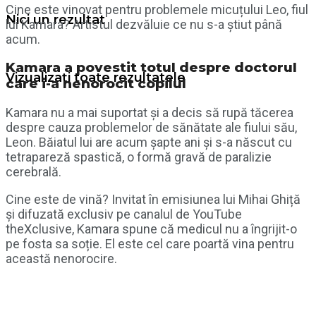
Cine este vinovat pentru problemele micuțului Leo, fiul
Nici un rezultat
lui Kamara? Artistul dezvăluie ce nu s-a știut până
acum.
Kamara a povestit totul despre doctorul
Vizualizați toate rezultatele
care i-a nenorocit copilul
Kamara nu a mai suportat și a decis să rupă tăcerea
despre cauza problemelor de sănătate ale fiului său,
Leon. Băiatul lui are acum șapte ani și s-a născut cu
tetrapareză spastică, o formă gravă de paralizie
cerebrală.
Cine este de vină? Invitat în emisiunea lui Mihai Ghiță
și difuzată exclusiv pe canalul de YouTube
theXclusive, Kamara spune că medicul nu a îngrijit-o
pe fosta sa soție. El este cel care poartă vina pentru
această nenorocire.