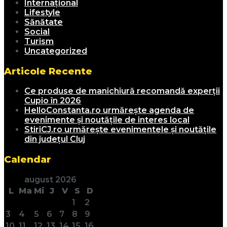
Internațional
Lifestyle
Sănătate
Social
Turism
Uncategorized
Articole Recente
Ce produse de manichiură recomandă experții
Cupio în 2026
HelloConstanta.ro urmărește agenda de
evenimente și noutățile de interes local
StiriCJ.ro urmărește evenimentele și noutățile
din județul Cluj
Calendar
august 2026
L
Ma
Mi
J
V
S
D
1
2
3
4
5
6
7
8
9
10
11
12
13
14
15
16