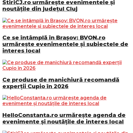
StiriCJ.ro urmărește evenimentele și
noutățile din județul Cluj
Ce se întâmplă în Brașov: BVON.ro
urmărește evenimentele și subiectele de
interes local
Ce produse de manichiură recomandă
experții Cupio în 2026
HelloConstanta.ro urmărește agenda de
evenimente și noutățile de interes local