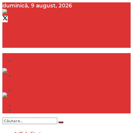
duminică, 9 august, 2026
contact@vedeta.ro
Dramă
Infidelitate
Frumusețe
Sănătate
Dramă
Internațional