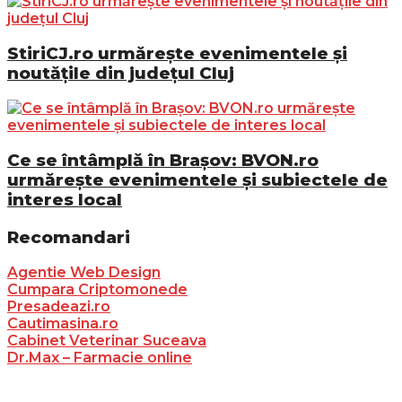
StiriCJ.ro urmărește evenimentele și
noutățile din județul Cluj
Ce se întâmplă în Brașov: BVON.ro
urmărește evenimentele și subiectele de
interes local
Recomandari
Agentie Web Design
Cumpara Criptomonede
Presadeazi.ro
Cautimasina.ro
Cabinet Veterinar Suceava
Dr.Max – Farmacie online