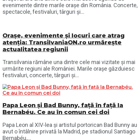
evenimente dintre marile orașe din România. Concerte,
spectacole, festivaluri, târguri și...
Orașe, evenimente și locuri care atrag
atenția: TransilvaniaON.ro urmărește
actualitatea regiunii
Transilvania rămâne una dintre cele mai vizitate și mai
urmărite regiuni ale României. Marile orașe găzduiesc
festivaluri, concerte, târguri și...
Papa Leon și Bad Bunny, față în față la
Bernabéu. Ce au în comun cei doi
Papa Leon al XIV-lea și artistul portorican Bad Bunny au
avut o întâlnire privată la Madrid, pe stadionul Santiago
Bernabéu,...