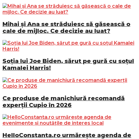
Mihai și Ana se străduiesc să găsească o
cale de mijloc. Ce decizie au luat?
Soția lui Joe Biden, sărut pe gură cu soțul
Kamalei Harris!
Ce produse de manichiură recomandă
experții Cupio în 2026
HelloConstanta.ro urmărește agenda de