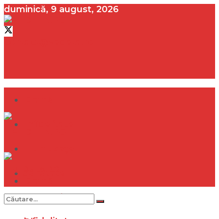
duminică, 9 august, 2026
contact@vedeta.ro
Dramă
Infidelitate
Frumusețe
Sănătate
Dramă
Internațional