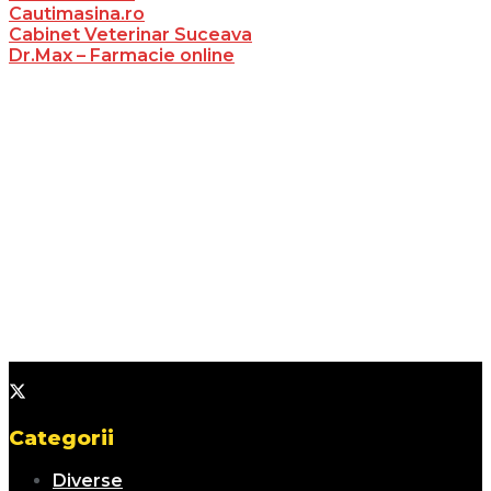
Cautimasina.ro
Cabinet Veterinar Suceava
Dr.Max – Farmacie online
Categorii
Diverse