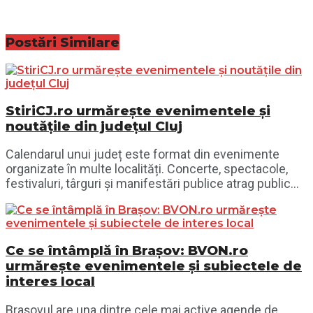
Postări
Similare
StiriCJ.ro urmărește evenimentele și
noutățile din județul Cluj
Calendarul unui județ este format din evenimente
organizate în multe localități. Concerte, spectacole,
festivaluri, târguri și manifestări publice atrag public...
Ce se întâmplă în Brașov: BVON.ro
urmărește evenimentele și subiectele de
interes local
Brașovul are una dintre cele mai active agende de