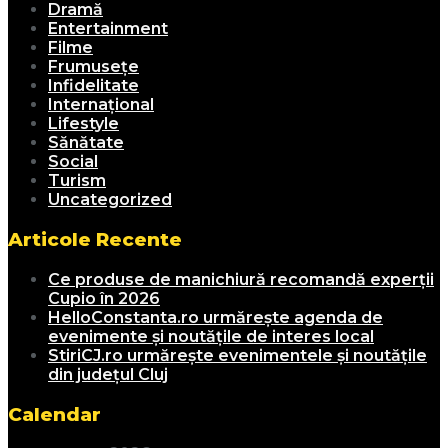
Dramă
Entertainment
Filme
Frumusețe
Infidelitate
Internațional
Lifestyle
Sănătate
Social
Turism
Uncategorized
Articole Recente
Ce produse de manichiură recomandă experții
Cupio în 2026
HelloConstanta.ro urmărește agenda de
evenimente și noutățile de interes local
StiriCJ.ro urmărește evenimentele și noutățile
din județul Cluj
Calendar