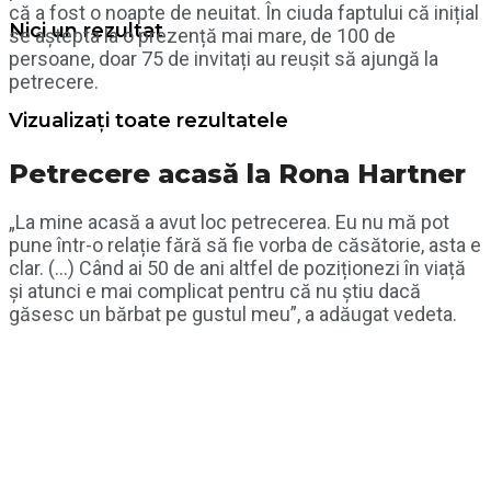
că a fost o noapte de neuitat. În ciuda faptului că inițial
Nici un rezultat
se aștepta la o prezență mai mare, de 100 de
persoane, doar 75 de invitați au reușit să ajungă la
petrecere.
Vizualizați toate rezultatele
Petrecere acasă la Rona Hartner
„La mine acasă a avut loc petrecerea. Eu nu mă pot
pune într-o relație fără să fie vorba de căsătorie, asta e
clar. (…) Când ai 50 de ani altfel de poziționezi în viață
și atunci e mai complicat pentru că nu știu dacă
găsesc un bărbat pe gustul meu”, a adăugat vedeta.