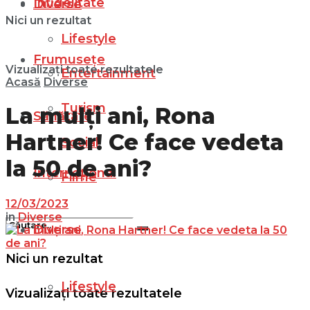
Infidelitate
Diverse
Nici un rezultat
Lifestyle
Frumusețe
Vizualizați toate rezultatele
Entertainment
Acasă
Diverse
Turism
La mulți ani, Rona
Sănătate
Hartner! Ce face vedeta
Social
la 50 de ani?
Internațional
Filme
12/03/2023
in
Diverse
Diverse
Nici un rezultat
Lifestyle
Vizualizați toate rezultatele