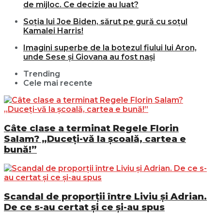
de mijloc. Ce decizie au luat?
Soția lui Joe Biden, sărut pe gură cu soțul
Kamalei Harris!
Imagini superbe de la botezul fiului lui Aron,
unde Sese și Giovana au fost nași
Trending
Cele mai recente
Câte clase a terminat Regele Florin
Salam? „Duceți-vă la școală, cartea e
bună!”
Scandal de proporții între Liviu și Adrian.
De ce s-au certat și ce și-au spus