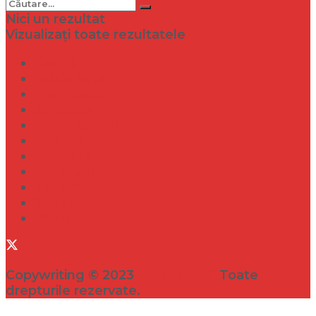
Nici un rezultat
Vizualizați toate rezultatele
Dramă
Infidelitate
Frumusețe
Sănătate
Internațional
Diverse
Lifestyle
Entertainment
Turism
Social
Filme
Copywriting © 2023
VEDETA.RO
Toate
drepturile rezervate.