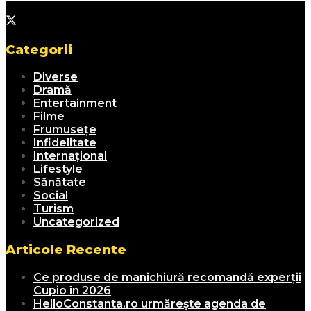
Categorii
Diverse
Dramă
Entertainment
Filme
Frumusețe
Infidelitate
Internațional
Lifestyle
Sănătate
Social
Turism
Uncategorized
Articole Recente
Ce produse de manichiură recomandă experții
Cupio în 2026
HelloConstanta.ro urmărește agenda de