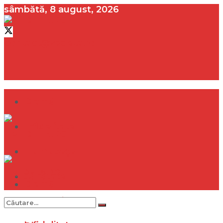
sâmbătă, 8 august, 2026
contact@vedeta.ro
Dramă
Infidelitate
Frumusețe
Sănătate
Dramă
Internațional