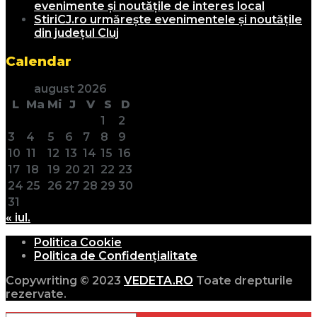
evenimente și noutățile de interes local
StiriCJ.ro urmărește evenimentele și noutățile
din județul Cluj
Calendar
august 2026
L
Ma
Mi
J
V
S
D
1
2
3
4
5
6
7
8
9
10
11
12
13
14
15
16
17
18
19
20
21
22
23
24
25
26
27
28
29
30
31
« iul.
Politica Cookie
Politica de Confidențialitate
Copywriting © 2023
VEDETA.RO
Toate drepturile
rezervate.