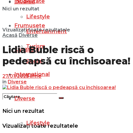
Infidelitate
Diverse
Nici un rezultat
Lifestyle
Frumusețe
Vizualizați toate rezultatele
Entertainment
Acasă
Diverse
Turism
Lidia Buble riscă o
Sănătate
pedeapsă cu închisoarea!
Social
Internațional
Filme
27/01/2023
in
Diverse
Diverse
Nici un rezultat
Lifestyle
Vizualizați toate rezultatele