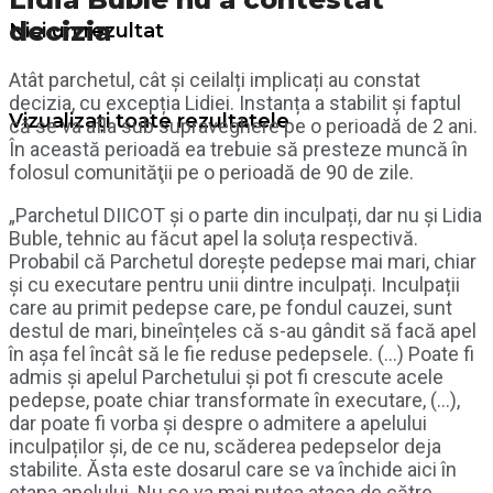
decizia
Nici un rezultat
Atât parchetul, cât și ceilalți implicați au constat
decizia, cu excepția Lidiei. Instanța a stabilit și faptul
Vizualizați toate rezultatele
că se va afla sub supraveghere pe o perioadă de 2 ani.
În această perioadă ea trebuie să presteze muncă în
folosul comunităţii pe o perioadă de 90 de zile.
„Parchetul DIICOT și o parte din inculpați, dar nu și Lidia
Buble, tehnic au făcut apel la soluța respectivă.
Probabil că Parchetul dorește pedepse mai mari, chiar
și cu executare pentru unii dintre inculpați. Inculpații
care au primit pedepse care, pe fondul cauzei, sunt
destul de mari, bineînțeles că s-au gândit să facă apel
în așa fel încât să le fie reduse pedepsele. (…) Poate fi
admis și apelul Parchetului și pot fi crescute acele
pedepse, poate chiar transformate în executare, (…),
dar poate fi vorba și despre o admitere a apelului
inculpaților și, de ce nu, scăderea pedepselor deja
stabilite. Ăsta este dosarul care se va închide aici în
etapa apelului. Nu se va mai putea ataca de către