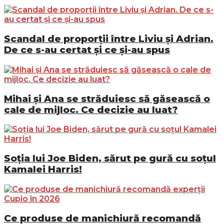
Scandal de proporții între Liviu și Adrian.
De ce s-au certat și ce și-au spus
Mihai și Ana se străduiesc să găsească o
cale de mijloc. Ce decizie au luat?
Soția lui Joe Biden, sărut pe gură cu soțul
Kamalei Harris!
Ce produse de manichiură recomandă