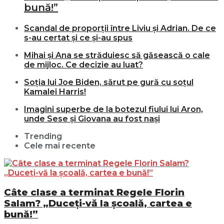
bună!”
Scandal de proporții între Liviu și Adrian. De ce
s-au certat și ce și-au spus
Mihai și Ana se străduiesc să găsească o cale
de mijloc. Ce decizie au luat?
Soția lui Joe Biden, sărut pe gură cu soțul
Kamalei Harris!
Imagini superbe de la botezul fiului lui Aron,
unde Sese și Giovana au fost nași
Trending
Cele mai recente
Câte clase a terminat Regele Florin
Salam? „Duceți-vă la școală, cartea e
bună!”