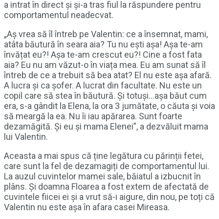
a intrat în direct și și-a tras fiul la răspundere pentru
comportamentul neadecvat.
„Aș vrea să îl întreb pe Valentin: ce a însemnat, mami,
atâta băutură în seara aia? Tu nu ești așa! Așa te-am
învățat eu?! Așa te-am crescut eu?! Cine a fost fata
aia? Eu nu am văzut-o în viața mea. Eu am sunat să îl
întreb de ce a trebuit să bea atat? El nu este așa afară.
A lucra și ca șofer. A lucrat din facultate. Nu este un
copil care să stea în băutură. Și totuși…așa băut cum
era, s-a gândit la Elena, la ora 3 jumătate, o căuta și voia
să meargă la ea. Nu îi iau apărarea. Sunt foarte
dezamăgită. Și eu și mama Elenei”, a dezvăluit mama
lui Valentin.
Aceasta a mai spus că ține legătura cu părinții fetei,
care sunt la fel de dezamagiți de comportamentul lui.
La auzul cuvintelor mamei sale, băiatul a izbucnit în
plâns. Și doamna Floarea a fost extem de afectată de
cuvintele fiicei ei și a vrut să-i aigure, din nou, pe toți că
Valentin nu este așa în afara casei Mireasa.