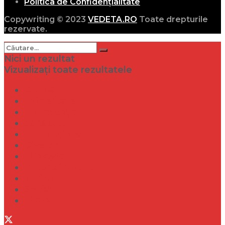
Politica de Confidențialitate
Copywriting © 2023
VEDETA.RO
Toate drepturile
rezervate.
Nici un rezultat
Vizualizați toate rezultatele
Dramă
Infidelitate
Frumusețe
Sănătate
Internațional
Diverse
Lifestyle
Entertainment
Turism
Social
Filme