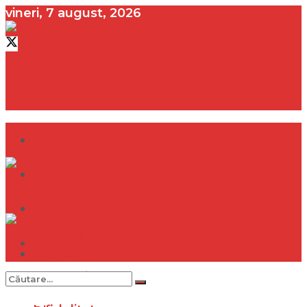
vineri, 7 august, 2026
contact@vedeta.ro
Dramă
Infidelitate
Frumusețe
Sănătate
Dramă
Internațional