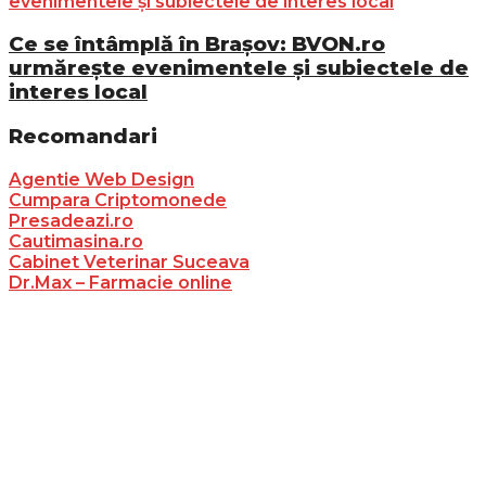
Ce se întâmplă în Brașov: BVON.ro
urmărește evenimentele și subiectele de
interes local
Recomandari
Agentie Web Design
Cumpara Criptomonede
Presadeazi.ro
Cautimasina.ro
Cabinet Veterinar Suceava
Dr.Max – Farmacie online