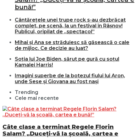
bună!”
Cântărețele unei trupe rock s-au dezbrăcat
complet, pe scenă, la un festival în Râșnov!
Publicul, oripilat de „spectacol”
Mihai și Ana se străduiesc să găsească o cale
de mijloc. Ce decizie au luat?
Soția lui Joe Biden, sărut pe gură cu soțul
Kamalei Harris!
Imagini superbe de la botezul fiului lui Aron,
unde Sese și Giovana au fost nași
Trending
Cele mai recente
Câte clase a terminat Regele Florin
Salam? „Duceți-vă la școală, cartea e