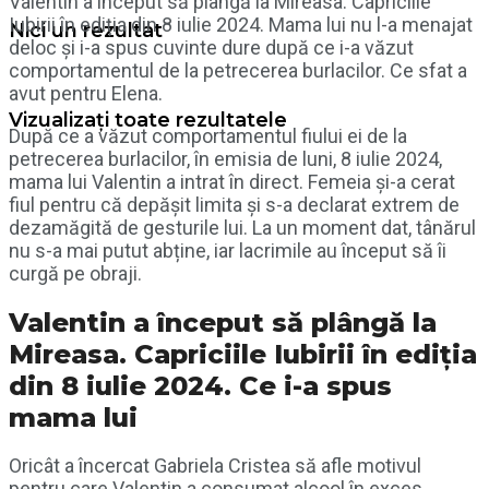
Valentin a început să plângă la Mireasa. Capriciile
Iubirii în ediția din 8 iulie 2024. Mama lui nu l-a menajat
Nici un rezultat
deloc și i-a spus cuvinte dure după ce i-a văzut
comportamentul de la petrecerea burlacilor. Ce sfat a
avut pentru Elena.
Vizualizați toate rezultatele
După ce a văzut comportamentul fiului ei de la
petrecerea burlacilor, în emisia de luni, 8 iulie 2024,
mama lui Valentin a intrat în direct. Femeia și-a cerat
fiul pentru că depășit limita și s-a declarat extrem de
dezamăgită de gesturile lui. La un moment dat, tânărul
nu s-a mai putut abține, iar lacrimile au început să îi
curgă pe obraji.
Valentin a început să plângă la
Mireasa. Capriciile Iubirii în ediția
din 8 iulie 2024. Ce i-a spus
mama lui
Oricât a încercat Gabriela Cristea să afle motivul
pentru care Valentin a consumat alcool în exces,