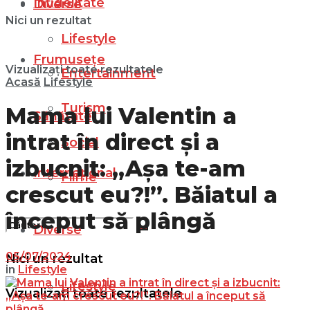
Infidelitate
Diverse
Nici un rezultat
Lifestyle
Frumusețe
Vizualizați toate rezultatele
Entertainment
Acasă
Lifestyle
Turism
Mama lui Valentin a
Sănătate
intrat în direct și a
Social
izbucnit: „Așa te-am
Internațional
Filme
crescut eu?!”. Băiatul a
început să plângă
Diverse
05/07/2024
Nici un rezultat
in
Lifestyle
Lifestyle
Vizualizați toate rezultatele