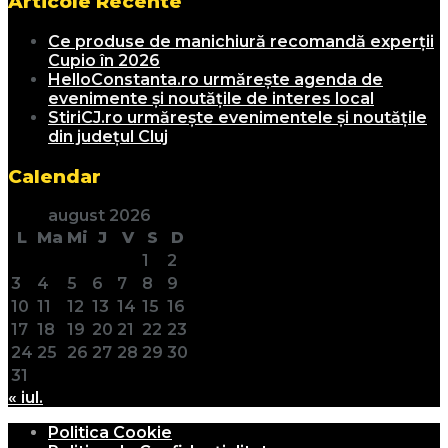
Articole Recente
Ce produse de manichiură recomandă experții
Cupio în 2026
HelloConstanta.ro urmărește agenda de
evenimente și noutățile de interes local
StiriCJ.ro urmărește evenimentele și noutățile
din județul Cluj
Calendar
august 2026
L
Ma
Mi
J
V
S
D
1
2
3
4
5
6
7
8
9
10
11
12
13
14
15
16
17
18
19
20
21
22
23
24
25
26
27
28
29
30
31
« iul.
Politica Cookie