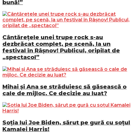
bună!”
Cântărețele unei trupe rock s-au
dezbrăcat complet, pe scenă, la un
festival în Râșnov! Publicul, oripilat de
„spectacol”
Mihai și Ana se străduiesc să găsească o
cale de mijloc. Ce decizie au luat?
Soția lui Joe Biden, sărut pe gură cu soțul
Kamalei Harris!