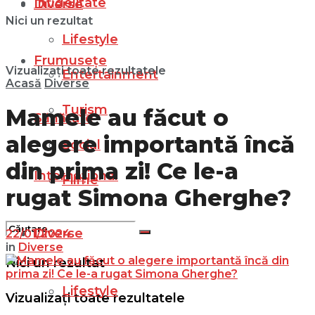
Infidelitate
Diverse
Nici un rezultat
Lifestyle
Frumusețe
Vizualizați toate rezultatele
Entertainment
Acasă
Diverse
Turism
Mamele au făcut o
Sănătate
alegere importantă încă
Social
din prima zi! Ce le-a
Internațional
Filme
rugat Simona Gherghe?
Diverse
22/01/2024
in
Diverse
Nici un rezultat
Lifestyle
Vizualizați toate rezultatele