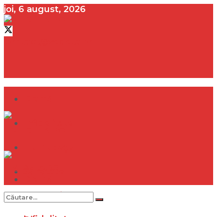
joi, 6 august, 2026
contact@vedeta.ro
Dramă
Infidelitate
Frumusețe
Sănătate
Dramă
Internațional