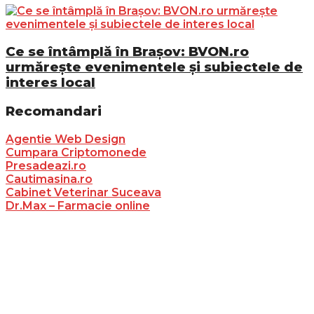
Ce se întâmplă în Brașov: BVON.ro
urmărește evenimentele și subiectele de
interes local
Recomandari
Agentie Web Design
Cumpara Criptomonede
Presadeazi.ro
Cautimasina.ro
Cabinet Veterinar Suceava
Dr.Max – Farmacie online