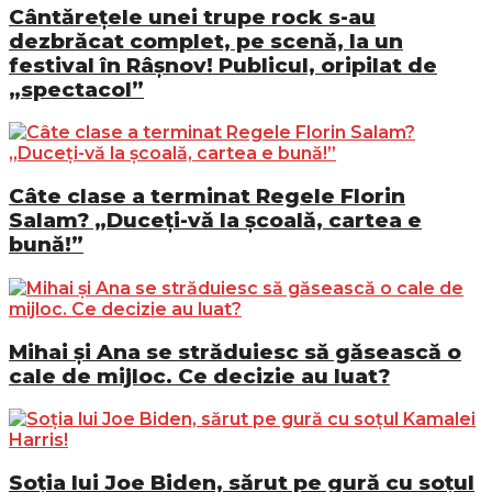
Cântărețele unei trupe rock s-au
dezbrăcat complet, pe scenă, la un
festival în Râșnov! Publicul, oripilat de
„spectacol”
Câte clase a terminat Regele Florin
Salam? „Duceți-vă la școală, cartea e
bună!”
Mihai și Ana se străduiesc să găsească o
cale de mijloc. Ce decizie au luat?
Soția lui Joe Biden, sărut pe gură cu soțul