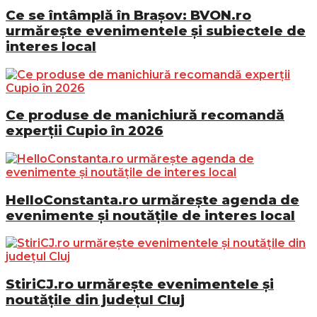
Ce se întâmplă în Brașov: BVON.ro
urmărește evenimentele și subiectele de
interes local
Ce produse de manichiură recomandă
experții Cupio în 2026
HelloConstanta.ro urmărește agenda de
evenimente și noutățile de interes local
StiriCJ.ro urmărește evenimentele și
noutățile din județul Cluj