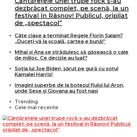
Cântărețele unei trupe rock s-au
dezbrăcat complet, pe scenă, la un
festival în Râșnov! Publicul, oripilat
de „spectacol”
Câte clase a terminat Regele Florin Salam?
„Duceți-vă la școală, cartea e bună!”
Mihai și Ana se străduiesc să găsească o cale
de mijloc. Ce decizie au luat?
Soția lui Joe Biden, sărut pe gură cu soțul
Kamalei Harris!
Imagini superbe de la botezul fiului lui Aron,
unde Sese și Giovana au fost nași
Trending
Cele mai recente