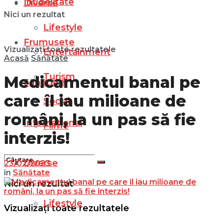
Infidelitate
Diverse
Nici un rezultat
Lifestyle
Frumusețe
Vizualizați toate rezultatele
Entertainment
Acasă
Sănătate
Turism
Medicamentul banal pe
Sănătate
care îl iau milioane de
Social
români, la un pas să fie
Internațional
Filme
interzis!
Diverse
23/02/2023
in
Sănătate
Nici un rezultat
Lifestyle
Vizualizați toate rezultatele