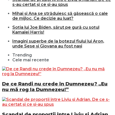
s-au certat și ce și-au spus
Mihai și Ana se străduiesc să găsească o cale
de mijloc. Ce decizie au luat?
Soția lui Joe Biden, sărut pe gură cu soțul
Kamalei Harris!
Imagini superbe de la botezul fiului lui Aron,
unde Sese și Giovana au fost nași
Trending
Cele mai recente
De ce Randi nu crede în Dumnezeu? „Eu
nu mă rog la Dumnezeu!”
Scandal de proporții între Liviu și Adrian.