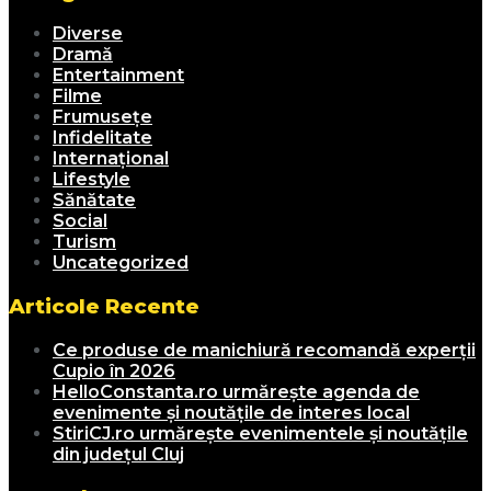
Diverse
Dramă
Entertainment
Filme
Frumusețe
Infidelitate
Internațional
Lifestyle
Sănătate
Social
Turism
Uncategorized
Articole Recente
Ce produse de manichiură recomandă experții
Cupio în 2026
HelloConstanta.ro urmărește agenda de
evenimente și noutățile de interes local
StiriCJ.ro urmărește evenimentele și noutățile
din județul Cluj