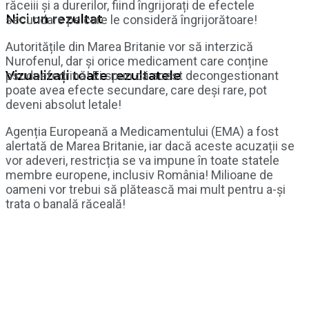
răceiii și a durerilor, fiind îngrijorați de efectele
Nici un rezultat
secundare pe care le consideră îngrijorătoare!
Autoritățile din Marea Britanie vor să interzică
Nurofenul, dar și orice medicament care conține
psudoefedrină! Ei spun că acest decongestionant
Vizualizați toate rezultatele
poate avea efecte secundare, care deși rare, pot
deveni absolut letale!
Agenția Europeană a Medicamentului (EMA) a fost
alertată de Marea Britanie, iar dacă aceste acuzații se
vor adeveri, restricția se va impune în toate statele
membre europene, inclusiv România! Milioane de
oameni vor trebui să plătească mai mult pentru a-și
trata o banală răceală!