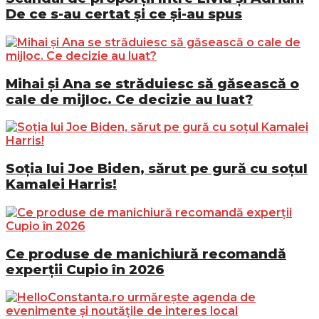
De ce s-au certat și ce și-au spus
Mihai și Ana se străduiesc să găsească o
cale de mijloc. Ce decizie au luat?
Soția lui Joe Biden, sărut pe gură cu soțul
Kamalei Harris!
Ce produse de manichiură recomandă
experții Cupio în 2026