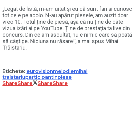
„Legat de listă, m-am uitat și eu că sunt fan și cunosc
tot ce e pe acolo. N-au apărut piesele, am auzit doar
vreo 10. Totul ține de piesă, așa că nu ține de câte
vizualizări ai pe YouTube. Ține de prestația ta live din
concurs. Din ce am ascultat, nu e nimic care să poată
să câștige. Niciuna nu răsare!’, a mai spus Mihai
Trăistariu.
Etichete:
eurovision
melodie
mihai
traistariu
participantin
piese
Share
Share
Share
Share