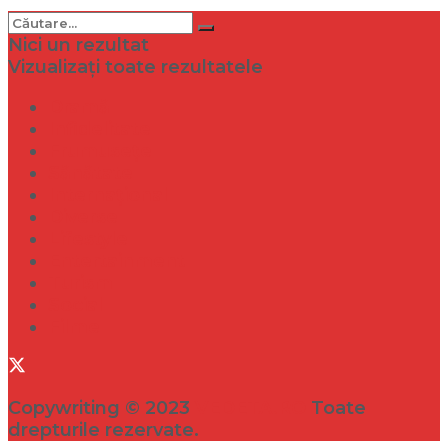
Nici un rezultat
Vizualizați toate rezultatele
Dramă
Infidelitate
Frumusețe
Sănătate
Internațional
Diverse
Lifestyle
Entertainment
Turism
Social
Filme
Copywriting © 2023
VEDETA.RO
Toate
drepturile rezervate.