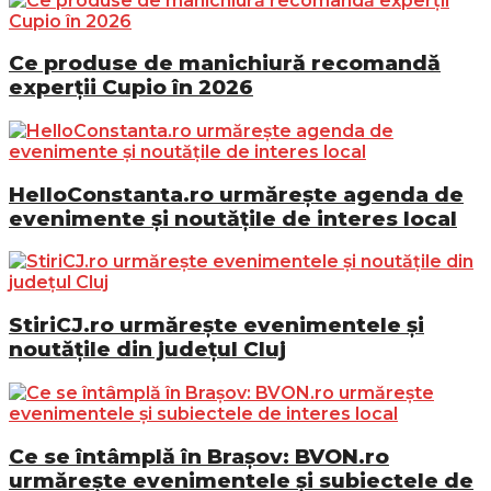
Ce produse de manichiură recomandă
experții Cupio în 2026
HelloConstanta.ro urmărește agenda de
evenimente și noutățile de interes local
StiriCJ.ro urmărește evenimentele și
noutățile din județul Cluj
Ce se întâmplă în Brașov: BVON.ro
urmărește evenimentele și subiectele de