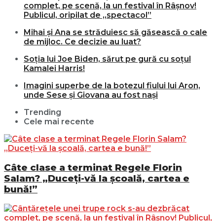
complet, pe scenă, la un festival în Râșnov!
Publicul, oripilat de „spectacol”
Mihai și Ana se străduiesc să găsească o cale
de mijloc. Ce decizie au luat?
Soția lui Joe Biden, sărut pe gură cu soțul
Kamalei Harris!
Imagini superbe de la botezul fiului lui Aron,
unde Sese și Giovana au fost nași
Trending
Cele mai recente
Câte clase a terminat Regele Florin
Salam? „Duceți-vă la școală, cartea e
bună!”