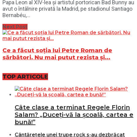
Papa Leon al XIV-lea și artistul portorican Bad Bunny au
avut o întâlnire privată la Madrid, pe stadionul Santiago
Bernabéu,...
Next Post
Ce a făcut soția lui Petre Roman de
sărbători. Nu mai putut rezista și...
TOP ARTICOLE
Câte clase a terminat Regele Florin
Salam? „Duceți-vă la școală, cartea e
bună!”
Cântărețele unei trupe rock s-au dezbrăcat