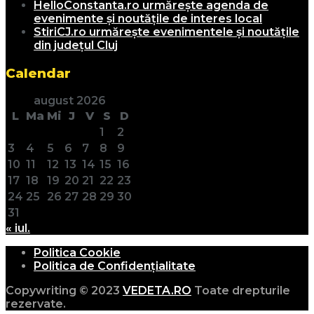
HelloConstanta.ro urmărește agenda de
evenimente și noutățile de interes local
StiriCJ.ro urmărește evenimentele și noutățile
din județul Cluj
Calendar
august 2026
L
Ma
Mi
J
V
S
D
1
2
3
4
5
6
7
8
9
10
11
12
13
14
15
16
17
18
19
20
21
22
23
24
25
26
27
28
29
30
31
« iul.
Politica Cookie
Politica de Confidențialitate
Copywriting © 2023
VEDETA.RO
Toate drepturile
rezervate.