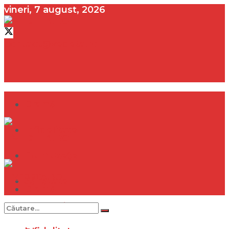
vineri, 7 august, 2026
contact@vedeta.ro
Dramă
Infidelitate
Frumusețe
Sănătate
Dramă
Internațional