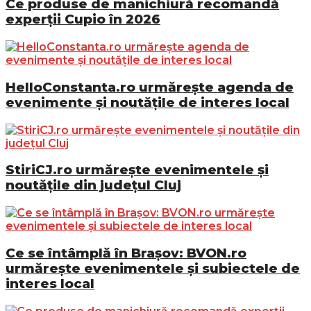
Ce produse de manichiură recomandă
experții Cupio în 2026
HelloConstanta.ro urmărește agenda de
evenimente și noutățile de interes local
StiriCJ.ro urmărește evenimentele și
noutățile din județul Cluj
Ce se întâmplă în Brașov: BVON.ro
urmărește evenimentele și subiectele de
interes local