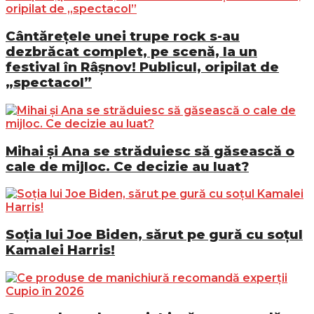
Cântărețele unei trupe rock s-au
dezbrăcat complet, pe scenă, la un
festival în Râșnov! Publicul, oripilat de
„spectacol”
Mihai și Ana se străduiesc să găsească o
cale de mijloc. Ce decizie au luat?
Soția lui Joe Biden, sărut pe gură cu soțul
Kamalei Harris!