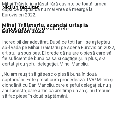
Mihai Trăistariu a lăsat fără cuvinte pe toată lumea
Nici un rezultat
după ce a spus că nu mai vrea să meargă la
Eurovision 2022.
Mihai Trăistariu, scandal uriaș la
Vizualizați toate rezultatele
Eurovision 2022
Incredibil dar adevărat. După ce toți fanii se așteptau
să-l vadă pe Mihai Trăistariu pe scena Eurovision 2022,
artistul a spus pas. El crede că nu are o piesă care să
fie suficient de bună ca să și câștige și, în plus, s-a
certat și cu șeful delegației, Mihai Manoliu.
„Nu am reușit să găsesc o piesă bună în două
săptămâni. Este greșit cum procedează TVR! M-am și
ciondănit cu Dan Manoliu, care e șeful delegației, nu și
anul acesta, care a zis că am timp un an și nu trebuie
să fac piesa în două săptămâni.