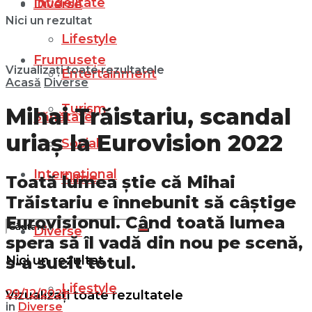
Infidelitate
Diverse
Nici un rezultat
Lifestyle
Frumusețe
Vizualizați toate rezultatele
Entertainment
Acasă
Diverse
Turism
Mihai Trăistariu, scandal
Sănătate
uriaș la Eurovision 2022
Social
Internațional
Filme
Toată lumea știe că Mihai
Trăistariu e înnebunit să câștige
Eurovisionul. Când toată lumea
Diverse
spera să îl vadă din nou pe scenă,
s-a sucit totul.
Nici un rezultat
Lifestyle
29/12/2021
Vizualizați toate rezultatele
in
Diverse