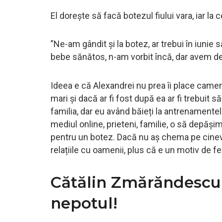
El dorește să facă botezul fiului vara, iar l
”Ne-am gândit și la botez, ar trebui în iuni
bebe sănătos, n-am vorbit încă, dar avem deja
Ideea e că Alexandrei nu prea îi place camera, 
mari și dacă ar fi fost după ea ar fi trebui
familia, dar eu având băieți la antrenamente
mediul online, prieteni, familie, o să depă
pentru un botez. Dacă nu aș chema pe cineva
relațiile cu oamenii, plus că e un motiv de fer
Cătălin Zmărăndescu și
nepotul!