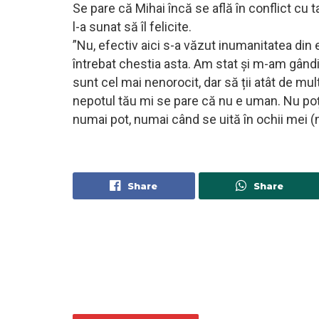
Se pare că Mihai încă se află în conflict cu
l-a sunat să îl felicite.
”Nu, efectiv aici s-a văzut inumanitatea din
întrebat chestia asta. Am stat și m-am gândit
sunt cel mai nenorocit, dar să ții atât de mul
nepotul tău mi se pare că nu e uman. Nu poți
numai pot, numai când se uită în ochii mei (n.
Share
Share