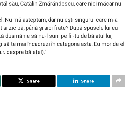
 tatăl său, Cătălin Zmărăndescu, care nici măcar nu
 el. Nu mă așteptam, dar nu ești singurul care m-a
 și zic bă, până și aici frate? După spusele lui eu
tă dușmănie să nu-l suni pe fii-tu de băiatul lui,
 să te mai încadrezi în categoria asta. Eu mor de el
r. despre băiețel).”
Share
Share