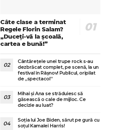
Câte clase a terminat
Regele Florin Salam?
„Duceți-vă la școală,
cartea e bună!”
Cântărețele unei trupe rock s-au
dezbrăcat complet, pe scenă, la un
festival în Râșnov! Publicul, oripilat
de „spectacol”
Mihai și Ana se străduiesc să
găsească o cale de mijloc. Ce
decizie au luat?
Soția lui Joe Biden, sărut pe gură cu
soțul Kamalei Harris!