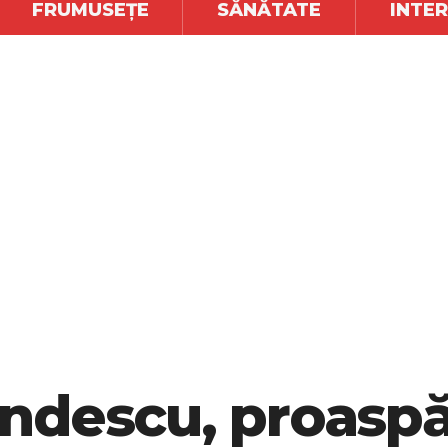
FRUMUSEȚE
SĂNĂTATE
INTE
descu, proaspăt