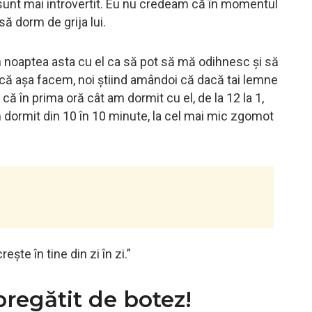
 sunt mai introvertit. Eu nu credeam că în momentul
ă dorm de grija lui.
în noaptea asta cu el ca să pot să mă odihnesc și să
că așa facem, noi știind amândoi că dacă tai lemne
ă în prima oră cât am dormit cu el, de la 12 la 1,
am dormit din 10 în 10 minute, la cel mai mic zgomot
ește în tine din zi în zi.”
regătit de botez!