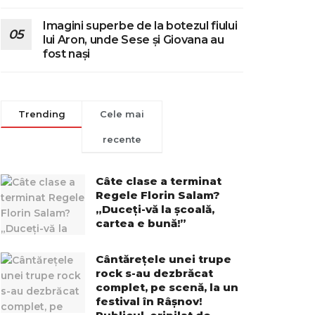
Imagini superbe de la botezul fiului
lui Aron, unde Sese și Giovana au
fost nași
Trending
Cele mai
recente
Câte clase a terminat
Regele Florin Salam?
„Duceți-vă la școală,
cartea e bună!”
Cântărețele unei trupe
rock s-au dezbrăcat
complet, pe scenă, la un
festival în Râșnov!