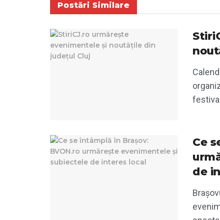
Postări
Similare
Stir
noută
Calend
organiz
festiva
Ce s
urmă
de in
Brașovu
evenim