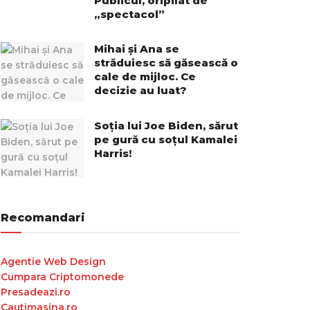
Publicul, oripilat de
„spectacol”
Mihai și Ana se
străduiesc să găsească o
cale de mijloc. Ce
decizie au luat?
Soția lui Joe Biden, sărut
pe gură cu soțul Kamalei
Harris!
Recomandari
Agentie Web Design
Cumpara Criptomonede
Presadeazi.ro
Cautimasina.ro