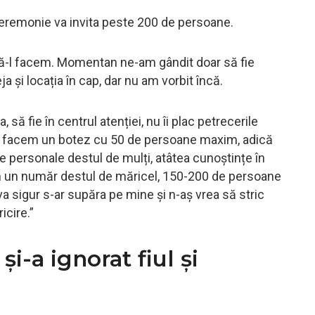
a ceremonie va invita peste 200 de persoane.
e să-l facem. Momentan ne-am gândit doar să fie
 și locația în cap, dar nu am vorbit încă.
să fie în centrul atenției, nu îi plac petrecerile
t să facem un botez cu 50 de persoane maxim, adică
le personale destul de mulți, atâtea cunoștințe în
șim un număr destul de măricel, 150-200 de persoane
 sigur s-ar supăra pe mine și n-aș vrea să stric
icire.”
-a ignorat fiul și