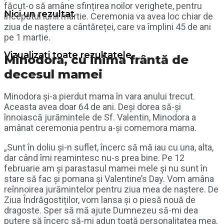
făcut-o să amâne sfințirea noilor verighete, pentru
Nici un rezultat
începutul lunii martie. Ceremonia va avea loc chiar de
ziua de naștere a cântăreței, care va împlini 45 de ani
pe 1 martie.
Vizualizați toate rezultatele
Minodora, cu inima frântă de
decesul mamei
Minodora și-a pierdut mama în vara anului trecut.
Aceasta avea doar 64 de ani. Deși dorea să-și
înnoiască jurămintele de Sf. Valentin, Minodora a
amânat ceremonia pentru a-și comemora mama.
„Sunt în doliu și-n suflet, încerc să mă iau cu una, alta,
dar când îmi reamintesc nu-s prea bine. Pe 12
februarie am și parastasul mamei mele și nu sunt în
stare să fac și pomana și Valentine’s Day. Vom amâna
reînnoirea jurămintelor pentru ziua mea de naștere. De
Ziua Îndrăgostiților, vom lansa și o piesă nouă de
dragoste. Sper să mă ajute Dumnezeu să-mi dea
putere să încerc să-mi adun toată personalitatea mea,