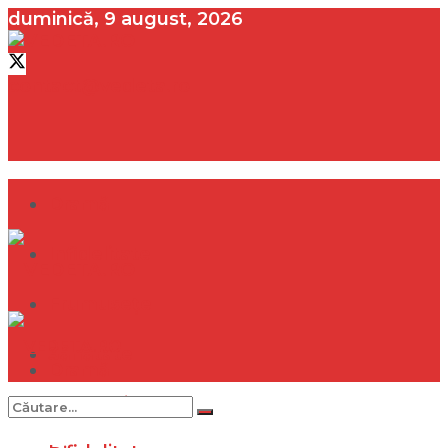
duminică, 9 august, 2026
contact@vedeta.ro
Dramă
Infidelitate
Frumusețe
Sănătate
Dramă
Internațional