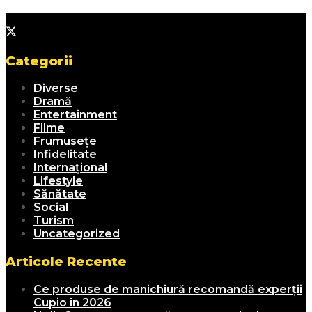
Categorii
Diverse
Dramă
Entertainment
Filme
Frumusețe
Infidelitate
Internațional
Lifestyle
Sănătate
Social
Turism
Uncategorized
Articole Recente
Ce produse de manichiură recomandă experții
Cupio în 2026