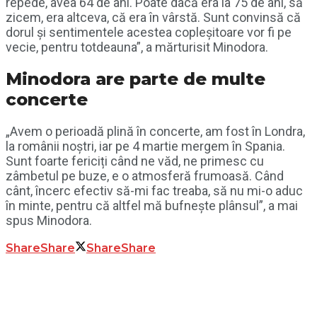
repede, avea 64 de ani. Poate dacă era la 75 de ani, să
zicem, era altceva, că era în vârstă. Sunt convinsă că
dorul și sentimentele acestea copleșitoare vor fi pe
vecie, pentru totdeauna”, a mărturisit Minodora.
Minodora are parte de multe
concerte
„Avem o perioadă plină în concerte, am fost în Londra,
la românii noștri, iar pe 4 martie mergem în Spania.
Sunt foarte fericiți când ne văd, ne primesc cu
zâmbetul pe buze, e o atmosferă frumoasă. Când
cânt, încerc efectiv să-mi fac treaba, să nu mi-o aduc
în minte, pentru că altfel mă bufnește plânsul”, a mai
spus Minodora.
Share
Share
Share
Share