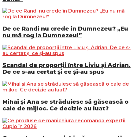
De ce Randi nu crede în Dumnezeu? „Eu
nu mă rog la Dumnezeu!”
Scandal de proporții între Liviu și Adrian.
De ce s-au certat și ce și-au spus
Mihai și Ana se străduiesc să găsească o
cale de mijloc. Ce decizie au luat?