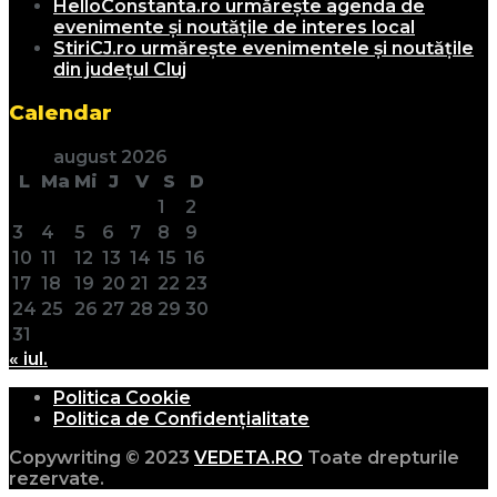
HelloConstanta.ro urmărește agenda de
evenimente și noutățile de interes local
StiriCJ.ro urmărește evenimentele și noutățile
din județul Cluj
Calendar
august 2026
L
Ma
Mi
J
V
S
D
1
2
3
4
5
6
7
8
9
10
11
12
13
14
15
16
17
18
19
20
21
22
23
24
25
26
27
28
29
30
31
« iul.
Politica Cookie
Politica de Confidențialitate
Copywriting © 2023
VEDETA.RO
Toate drepturile
rezervate.