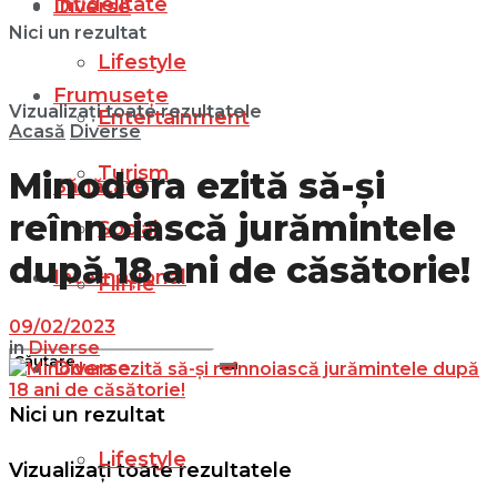
Infidelitate
Diverse
Nici un rezultat
Lifestyle
Frumusețe
Vizualizați toate rezultatele
Entertainment
Acasă
Diverse
Turism
Minodora ezită să-și
Sănătate
reînnoiască jurămintele
Social
după 18 ani de căsătorie!
Internațional
Filme
09/02/2023
in
Diverse
Diverse
Nici un rezultat
Lifestyle
Vizualizați toate rezultatele