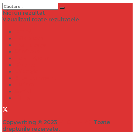
Nici un rezultat
Vizualizați toate rezultatele
Dramă
Infidelitate
Frumusețe
Sănătate
Internațional
Diverse
Lifestyle
Entertainment
Turism
Social
Filme
Copywriting © 2023
VEDETA.RO
Toate
drepturile rezervate.