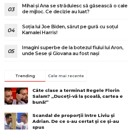
Mihai și Ana se străduiesc să găsească o cale
de mijloc. Ce decizie au luat?
Soția lui Joe Biden, sărut pe gură cu soțul
Kamalei Harris!
Imagini superbe de la botezul fiului lui Aron,
unde Sese și Giovana au fost nași
Trending
Cele mai recente
Câte clase a terminat Regele Florin
Salam? „Duceți-vă la școală, cartea e
bună!”
Scandal de proporții între Liviu și
Adrian. De ce s-au certat și ce și-au
spus