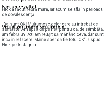
Nici un rezultat
Flick a făcut febră mare, iar acum se află în perioada
de covalescență.
„Da, sunt OK! Mulțumesc celor care au întrebat de
Vizualizați toate rezultatele
sănătate. Am lipsit de pe net, pentru că, de sâmbătă,
am febră 39. Azi am reușit să mănânc ceva, dar sunt
încă în refacere. Mâine sper să fie totul OK”, a spus
Flick pe Instagram.