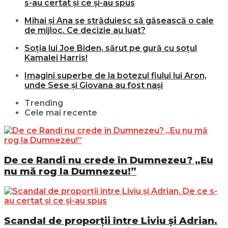
s-au certat și ce și-au spus
Mihai și Ana se străduiesc să găsească o cale
de mijloc. Ce decizie au luat?
Soția lui Joe Biden, sărut pe gură cu soțul
Kamalei Harris!
Imagini superbe de la botezul fiului lui Aron,
unde Sese și Giovana au fost nași
Trending
Cele mai recente
De ce Randi nu crede în Dumnezeu? „Eu
nu mă rog la Dumnezeu!”
Scandal de proporții între Liviu și Adrian.