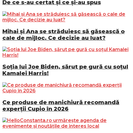
De ce s-au certat și ce și-au spus
Mihai și Ana se străduiesc să găsească o
cale de mijloc. Ce decizie au luat?
Soția lui Joe Biden, sărut pe gură cu soțul
Kamalei Harris!
Ce produse de manichiură recomandă
experții Cupio în 2026