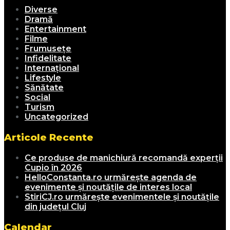
Diverse
Dramă
Entertainment
Filme
Frumusețe
Infidelitate
Internațional
Lifestyle
Sănătate
Social
Turism
Uncategorized
Articole Recente
Ce produse de manichiură recomandă experții
Cupio în 2026
HelloConstanta.ro urmărește agenda de
evenimente și noutățile de interes local
StiriCJ.ro urmărește evenimentele și noutățile
din județul Cluj
Calendar