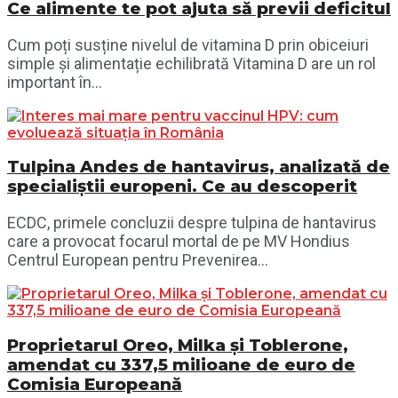
Ce alimente te pot ajuta să previi deficitul
Cum poți susține nivelul de vitamina D prin obiceiuri
simple și alimentație echilibrată Vitamina D are un rol
important în...
Tulpina Andes de hantavirus, analizată de
specialiștii europeni. Ce au descoperit
ECDC, primele concluzii despre tulpina de hantavirus
care a provocat focarul mortal de pe MV Hondius
Centrul European pentru Prevenirea...
Proprietarul Oreo, Milka și Toblerone,
amendat cu 337,5 milioane de euro de
Comisia Europeană