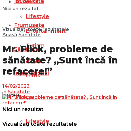
Infidelitate
Diverse
Nici un rezultat
Lifestyle
Frumusețe
Vizualizați toate rezultatele
Entertainment
Acasă
Sănătate
Turism
Mr. Flick, probleme de
Sănătate
sănătate? „Sunt încă în
Social
refacere!”
Internațional
Filme
14/02/2023
in
Sănătate
Diverse
Nici un rezultat
Lifestyle
Vizualizați toate rezultatele