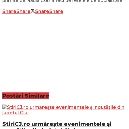
primite de Nadia Comăneci pe rețelele de socializare.
Share
Share
Share
Share
Postări
Similare
StiriCJ.ro urmărește evenimentele și