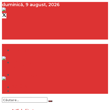
duminică, 9 august, 2026
contact@vedeta.ro
Dramă
Infidelitate
Frumusețe
Sănătate
Dramă
Internațional