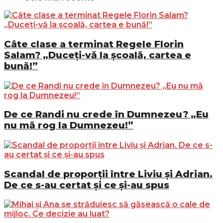
Câte clase a terminat Regele Florin
Salam? „Duceți-vă la școală, cartea e
bună!”
De ce Randi nu crede în Dumnezeu? „Eu
nu mă rog la Dumnezeu!”
Scandal de proporții între Liviu și Adrian.
De ce s-au certat și ce și-au spus