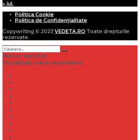
« iul.
Politica Cookie
Politica de Confidențialitate
Copywriting © 2023
VEDETA.RO
Toate drepturile
rezervate.
Nici un rezultat
Vizualizați toate rezultatele
Dramă
Infidelitate
Frumusețe
Sănătate
Internațional
Diverse
Lifestyle
Entertainment
Turism
Social