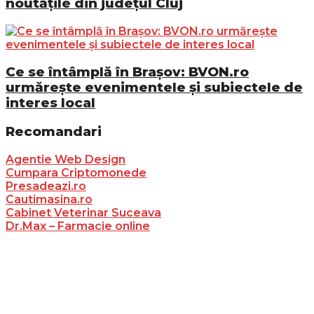
noutățile din județul Cluj
Ce se întâmplă în Brașov: BVON.ro
urmărește evenimentele și subiectele de
interes local
Recomandari
Agentie Web Design
Cumpara Criptomonede
Presadeazi.ro
Cautimasina.ro
Cabinet Veterinar Suceava
Dr.Max – Farmacie online