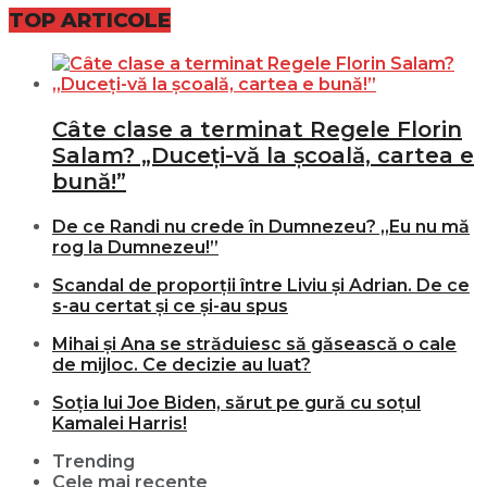
TOP ARTICOLE
Câte clase a terminat Regele Florin
Salam? „Duceți-vă la școală, cartea e
bună!”
De ce Randi nu crede în Dumnezeu? „Eu nu mă
rog la Dumnezeu!”
Scandal de proporții între Liviu și Adrian. De ce
s-au certat și ce și-au spus
Mihai și Ana se străduiesc să găsească o cale
de mijloc. Ce decizie au luat?
Soția lui Joe Biden, sărut pe gură cu soțul
Kamalei Harris!
Trending
Cele mai recente