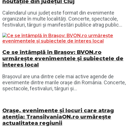
noutățile din județul Cluj
Calendarul unui județ este format din evenimente
organizate în multe localități. Concerte, spectacole,
festivaluri, târguri și manifestări publice atrag public...
Ce se întâmplă în Brașov: BVON.ro
urmărește evenimentele și subiectele de
interes local
Brașovul are una dintre cele mai active agende de
evenimente dintre marile orașe din România. Concerte,
spectacole, festivaluri, târguri și...
Orașe, evenimente și locuri care atrag
atenția: TransilvaniaON.ro urmărește
actualitatea regiunii