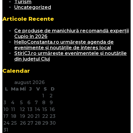
Turism
Uncategorized
Articole Recente
Ce produse de manichiură recomandă experții
Cupio în 2026
HelloConstanta.ro urmărește agenda de
evenimente și noutățile de interes local
StiriCJ.ro urmărește evenimentele și noutățile
din județul Cluj
Calendar
august 2026
L
Ma
Mi
J
V
S
D
1
2
3
4
5
6
7
8
9
10
11
12
13
14
15
16
17
18
19
20
21
22
23
24
25
26
27
28
29
30
31