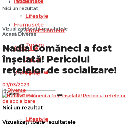
Infidelitate
Diverse
Nici un rezultat
Lifestyle
Frumusețe
Vizualizați toate rezultatele
Entertainment
Acasă
Diverse
Turism
Nadia Comăneci a fost
Sănătate
înșelată! Pericolul
Social
rețelelor de socializare!
Internațional
Filme
07/03/2023
in
Diverse
Diverse
Nici un rezultat
Lifestyle
Vizualizați toate rezultatele