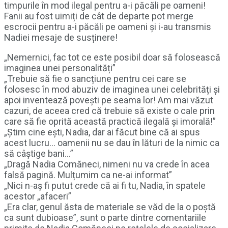
timpurile în mod ilegal pentru a-i păcăli pe oameni!
Fanii au fost uimiți de cât de departe pot merge
escrocii pentru a-i păcăli pe oameni și i-au transmis
Nadiei mesaje de susținere!
„Nemernici, fac tot ce este posibil doar să folosească
imaginea unei personalități”
„Trebuie să fie o sancțiune pentru cei care se
folosesc în mod abuziv de imaginea unei celebrități și
apoi inventează povești pe seama lor! Am mai văzut
cazuri, de aceea cred că trebuie să existe o cale prin
care să fie oprită această practică ilegală și imorală!”
„Știm cine ești, Nadia, dar ai făcut bine că ai spus
acest lucru… oamenii nu se dau în lături de la nimic ca
să câștige bani…”
„Dragă Nadia Comăneci, nimeni nu va crede în acea
falsă pagină. Mulțumim ca ne-ai informat”
„Nici n-aș fi putut crede că ai fi tu, Nadia, în spatele
acestor „afaceri”
„Era clar, genul ăsta de materiale se văd de la o poștă
ca sunt dubioase”, sunt o parte dintre comentariile