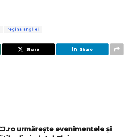
n
regina angliei
Share
Share
iCJ.ro urmărește evenimentele și