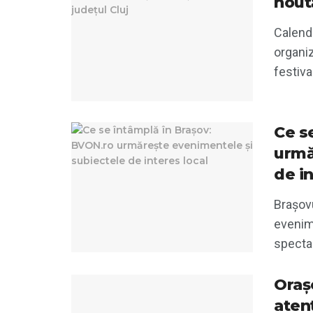
noută
Calend
organiz
festiva
Ce s
urmă
de in
Brașovu
evenim
spectaco
Oraș
aten