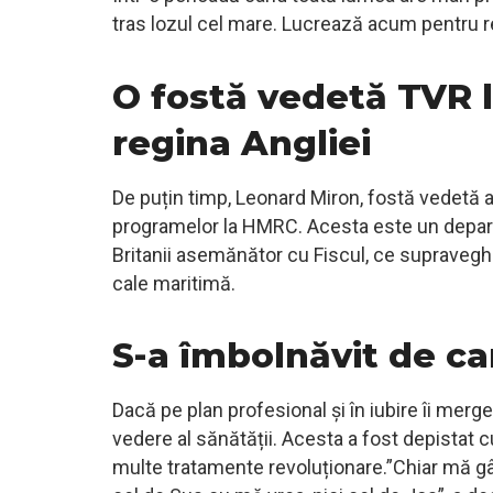
tras lozul cel mare. Lucrează acum pentru re
O fostă vedetă TVR 
regina Angliei
De puțin timp, Leonard Miron, fostă vedetă 
programelor la HMRC. Acesta este un depart
Britanii asemănător cu Fiscul, ce supraveg
cale maritimă.
S-a îmbolnăvit de c
Dacă pe plan profesional și în iubire îi merg
vedere al sănătății. Acesta a fost depistat 
multe tratamente revoluționare.”Chiar mă gâ