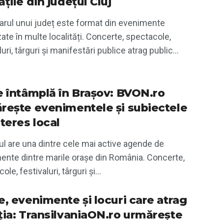
țile din județul Cluj
arul unui județ este format din evenimente
ate în multe localități. Concerte, spectacole,
luri, târguri și manifestări publice atrag public...
e întâmplă în Brașov: BVON.ro
rește evenimentele și subiectele
teres local
l are una dintre cele mai active agende de
ente dintre marile orașe din România. Concerte,
le, festivaluri, târguri și...
e, evenimente și locuri care atrag
ția: TransilvaniaON.ro urmărește