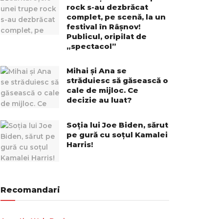
rock s-au dezbrăcat
complet, pe scenă, la un
festival în Râșnov!
Publicul, oripilat de
„spectacol”
Mihai și Ana se
străduiesc să găsească o
cale de mijloc. Ce
decizie au luat?
Soția lui Joe Biden, sărut
pe gură cu soțul Kamalei
Harris!
Recomandari