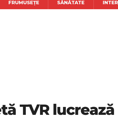
FRUMUSEȚE
SĂNĂTATE
INTE
etă TVR lucreaz