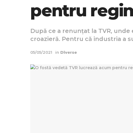
pentru regin
După ce a renunțat la TVR, unde 
croazieră. Pentru că industria a s
05/05/2021
in
Diverse