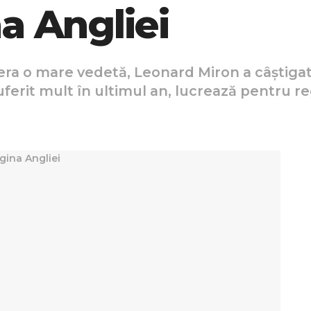
a Angliei
era o mare vedetă, Leonard Miron a câștigat
uferit mult în ultimul an, lucrează pentru re