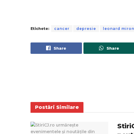
Etichete:
cancer
depresie
leonard miro
Share
Share
Postări
Similare
Stir