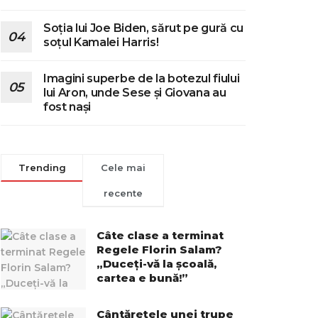
Soția lui Joe Biden, sărut pe gură cu
soțul Kamalei Harris!
Imagini superbe de la botezul fiului
lui Aron, unde Sese și Giovana au
fost nași
Trending
Cele mai
recente
Câte clase a terminat
Regele Florin Salam?
„Duceți-vă la școală,
cartea e bună!”
Cântărețele unei trupe