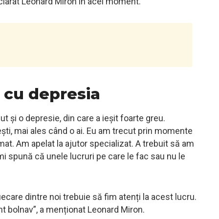
eclarat Leonard Miron în acel moment.
 cu depresia
t și o depresie, din care a ieșit foarte greu.
ști, mai ales când o ai. Eu am trecut prin momente
t. Am apelat la ajutor specializat. A trebuit să am
 spună că unele lucruri pe care le fac sau nu le
ecare dintre noi trebuie să fim atenți la acest lucru.
t bolnav”, a menționat Leonard Miron.