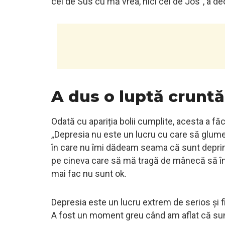
cel de Sus cu mă vrea, nici cel de Jos”, a d
A dus o luptă cruntă
Odată cu apariția bolii cumplite, acesta a făcu
„Depresia nu este un lucru cu care să glume
în care nu îmi dădeam seama că sunt deprima
pe cineva care să mă tragă de mânecă să îmi
mai fac nu sunt ok.
Depresia este un lucru extrem de serios și fi
A fost un moment greu când am aflat că sun