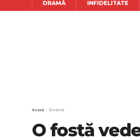
DRAMĂ
INFIDELITATE
Acasă
Diverse
O fostă ved