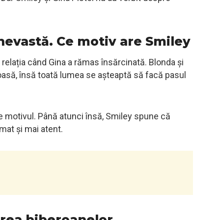
 nevastă. Ce motiv are Smiley
t relația când Gina a rămas însărcinată. Blonda și
asă, însă toată lumea se așteaptă să facă pasul
ie motivul. Până atunci însă, Smiley spune că
umat și mai atent.
area biberoanelor