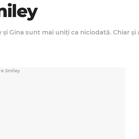
miley
și Gina sunt mai uniți ca niciodată. Chiar și