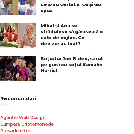
ce s-au certat și ce și-au
spus
Mihai și Ana se
străduiesc să găsească o
cale de mijloc. Ce
decizie au luat?
Soția lui Joe Biden, sărut
pe gură cu soțul Kamalei
Harris!
Recomandari
Agentie Web Design
Cumpara Criptomonede
Presadeazi.ro