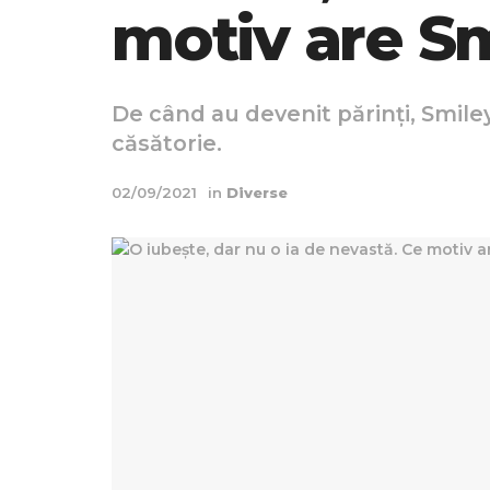
motiv are S
De când au devenit părinți, Smiley 
căsătorie.
02/09/2021
in
Diverse