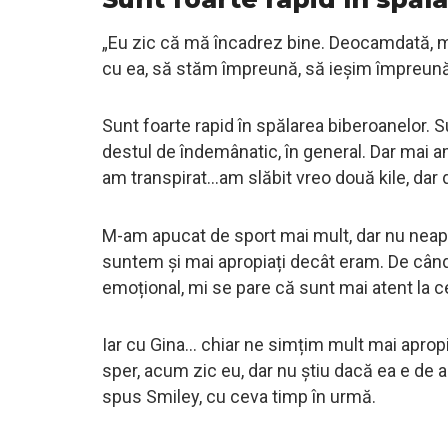
„Eu zic că mă încadrez bine. Deocamdată, mi
cu ea, să stăm împreună, să ieșim împreun
Sunt foarte rapid în spălarea biberoanelor. S
destul de îndemânatic, în general. Dar mai a
am transpirat…am slăbit vreo două kile, dar 
M-am apucat de sport mai mult, dar nu neap
suntem și mai apropiați decât eram. De cân
emoțional, mi se pare că sunt mai atent la 
Iar cu Gina… chiar ne simțim mult mai apropi
sper, acum zic eu, dar nu știu dacă ea e de ac
spus Smiley, cu ceva timp în urmă.