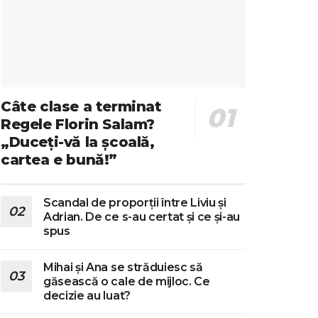
Câte clase a terminat
Regele Florin Salam?
„Duceți-vă la școală,
cartea e bună!”
Scandal de proporții între Liviu și
Adrian. De ce s-au certat și ce și-au
spus
Mihai și Ana se străduiesc să
găsească o cale de mijloc. Ce
decizie au luat?