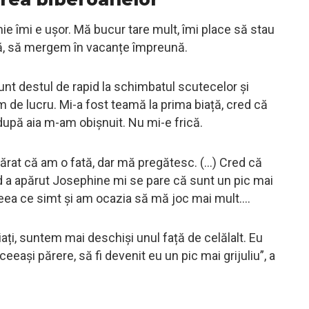
e îmi e ușor. Mă bucur tare mult, îmi place să stau
ă, să mergem în vacanțe împreună.
unt destul de rapid la schimbatul scutecelor și
m de lucru. Mi-a fost teamă la prima biață, cred că
după aia m-am obișnuit. Nu mi-e frică.
ărat că am o fată, dar mă pregătesc. (…) Cred că
d a apărut Josephine mi se pare că sunt un pic mai
ceea ce simt și am ocazia să mă joc mai mult….
ați, suntem mai deschiși unul față de celălalt. Eu
eeași părere, să fi devenit eu un pic mai grijuliu”, a