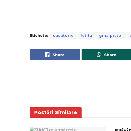
Etichete:
casatorie
fetita
gina pistol
Share
Share
Postări
Similare
Stir