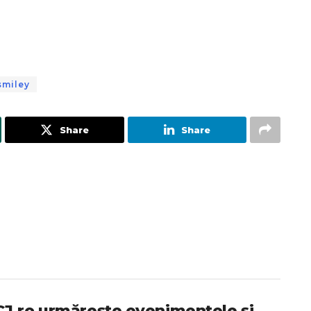
smiley
Share
Share
iCJ.ro urmărește evenimentele și