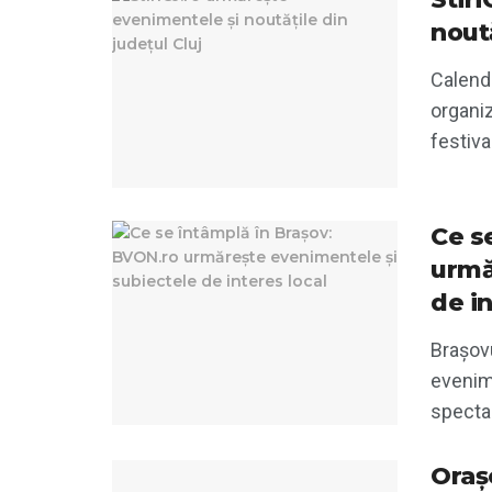
noută
Calend
organiz
festiva
Ce s
urmă
de in
Brașovu
evenim
spectaco
Oraș