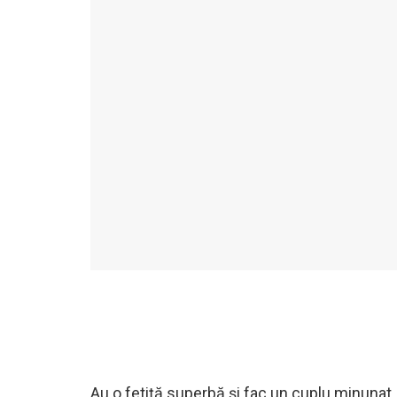
Au o fetiță superbă și fac un cuplu minunat.