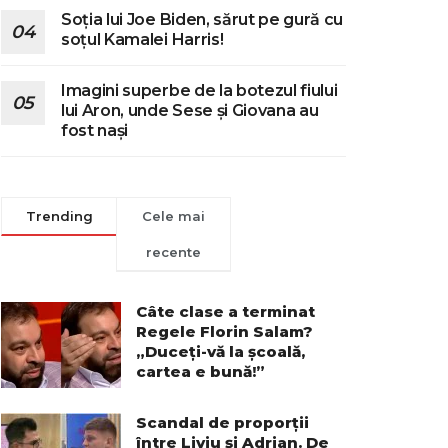
Soția lui Joe Biden, sărut pe gură cu
soțul Kamalei Harris!
Imagini superbe de la botezul fiului
lui Aron, unde Sese și Giovana au
fost nași
Trending
Cele mai
recente
Câte clase a terminat
Regele Florin Salam?
„Duceți-vă la școală,
cartea e bună!”
Scandal de proporții
între Liviu și Adrian. De