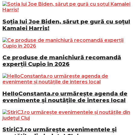
Soția lui Joe Biden, sărut pe gură cu soțul
Kamalei Harris!
Ce produse de manichiură recomandă
experții Cupio în 2026
HelloConstanta.ro urmărește agenda de
evenimente și noutățile de interes local
StiriCJ.ro urmărește evenimentele și