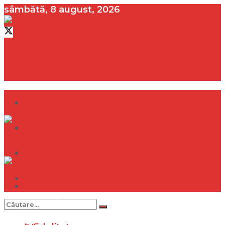
sâmbătă, 8 august, 2026
contact@vedeta.ro
Dramă
Infidelitate
Frumusețe
Sănătate
Dramă
Internațional