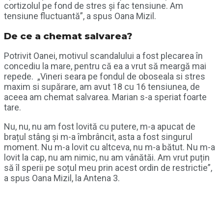
cortizolul pe fond de stres și fac tensiune. Am
tensiune fluctuantă”, a spus Oana Mizil.
De ce a chemat salvarea?
Potrivit Oanei, motivul scandalului a fost plecarea în
concediu la mare, pentru că ea a vrut să meargă mai
repede. „Vineri seara pe fondul de oboseala si stres
maxim si supărare, am avut 18 cu 16 tensiunea, de
aceea am chemat salvarea. Marian s-a speriat foarte
tare.
Nu, nu, nu am fost lovită cu putere, m-a apucat de
brațul stâng și m-a îmbrâncit, asta a fost singurul
moment. Nu m-a lovit cu altceva, nu m-a bătut. Nu m-a
lovit la cap, nu am nimic, nu am vânătăi. Am vrut puțin
să îl sperii pe soțul meu prin acest ordin de restrictie”,
a spus Oana Mizil, la Antena 3.