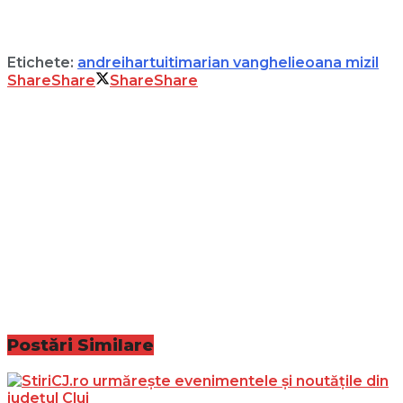
Etichete:
andrei
hartuiti
marian vanghelie
oana mizil
Share
Share
Share
Share
Postări
Similare