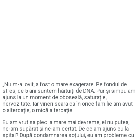
„Nu m-a lovit, a fost o mare exagerare. Pe fondul de
stres, de 5 ani suntem hăituiți de DNA. Pur și simpu am
ajuns la un moment de oboseală, saturație,
nervozitate. Iar vineri seara ca în orice familie am avut
o altercație, o mică altercație.
Eu am vrut sa plec la mare mai devreme, el nu putea,
ne-am supărat și ne-am certat. De ce am ajuns eu la
spital? După condamnarea soțului, eu am probleme cu