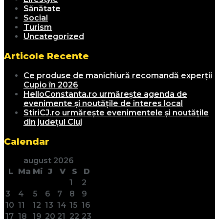
Sănătate
Social
Turism
Uncategorized
Articole Recente
Ce produse de manichiură recomandă experții
Cupio în 2026
HelloConstanta.ro urmărește agenda de
evenimente și noutățile de interes local
StiriCJ.ro urmărește evenimentele și noutățile
din județul Cluj
Calendar
august 2026
L
Ma
Mi
J
V
S
D
1
2
3
4
5
6
7
8
9
10
11
12
13
14
15
16
17
18
19
20
21
22
23