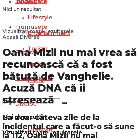
Infidelitate
Diverse
Nici un rezultat
Lifestyle
Frumusețe
Vizualizați toate rezultatele
Entertainment
Acasă
Diverse
Turism
Oana Mizil nu mai vrea să
Sănătate
recunoască că a fost
Social
bătută de Vanghelie.
Internațional
Filme
Acuză DNA că îi
stresează
Diverse
La doar câteva zile de la
Nici un rezultat
incidentul care a făcut-o să sune
Lifestyle
Vizualizați toate rezultatele
la 112, Oana Mizil nu mai