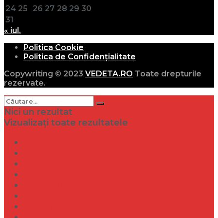
24
25
26
27
28
29
30
31
« iul.
Politica Cookie
Politica de Confidențialitate
Copywriting © 2023
VEDETA.RO
Toate drepturile
rezervate.
Nici un rezultat
Vizualizați toate rezultatele
Dramă
Infidelitate
Frumusețe
Sănătate
Internațional
Diverse
Lifestyle
Entertainment