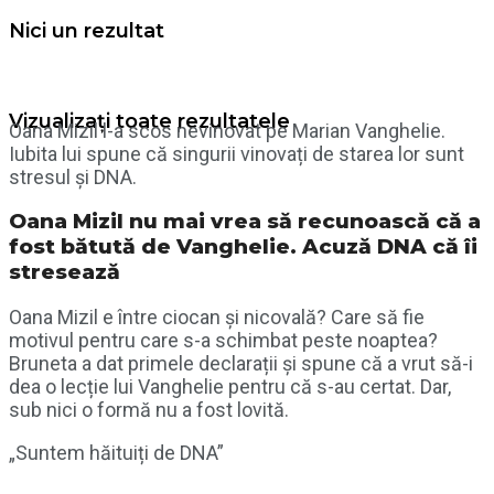
Nici un rezultat
Vizualizați toate rezultatele
Oana Mizil l-a scos nevinovat pe Marian Vanghelie.
Iubita lui spune că singurii vinovați de starea lor sunt
stresul și DNA.
Oana Mizil nu mai vrea să recunoască că a
fost bătută de Vanghelie. Acuză DNA că îi
stresează
Oana Mizil e între ciocan și nicovală? Care să fie
motivul pentru care s-a schimbat peste noaptea?
Bruneta a dat primele declarații și spune că a vrut să-i
dea o lecție lui Vanghelie pentru că s-au certat. Dar,
sub nici o formă nu a fost lovită.
„Suntem hăituiți de DNA”