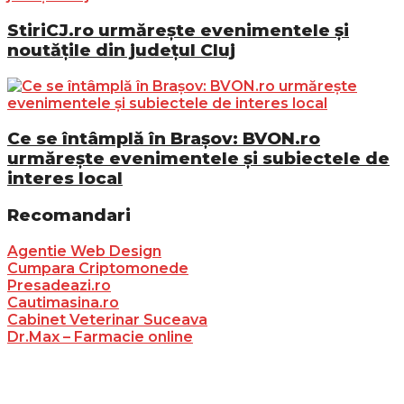
StiriCJ.ro urmărește evenimentele și
noutățile din județul Cluj
Ce se întâmplă în Brașov: BVON.ro
urmărește evenimentele și subiectele de
interes local
Recomandari
Agentie Web Design
Cumpara Criptomonede
Presadeazi.ro
Cautimasina.ro
Cabinet Veterinar Suceava
Dr.Max – Farmacie online