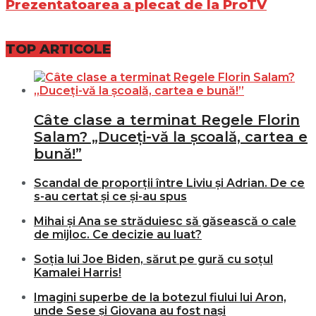
Prezentatoarea a plecat de la ProTV
TOP ARTICOLE
Câte clase a terminat Regele Florin
Salam? „Duceți-vă la școală, cartea e
bună!”
Scandal de proporții între Liviu și Adrian. De ce
s-au certat și ce și-au spus
Mihai și Ana se străduiesc să găsească o cale
de mijloc. Ce decizie au luat?
Soția lui Joe Biden, sărut pe gură cu soțul
Kamalei Harris!
Imagini superbe de la botezul fiului lui Aron,
unde Sese și Giovana au fost nași