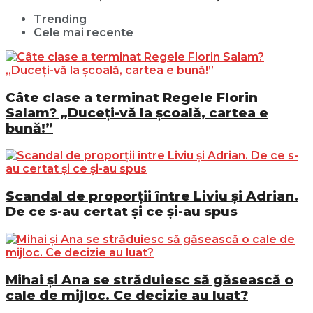
Trending
Cele mai recente
Câte clase a terminat Regele Florin
Salam? „Duceți-vă la școală, cartea e
bună!”
Scandal de proporții între Liviu și Adrian.
De ce s-au certat și ce și-au spus
Mihai și Ana se străduiesc să găsească o
cale de mijloc. Ce decizie au luat?