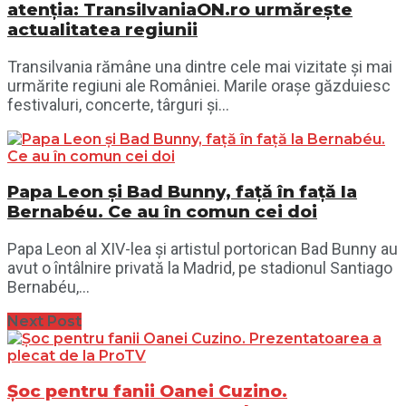
atenția: TransilvaniaON.ro urmărește
actualitatea regiunii
Transilvania rămâne una dintre cele mai vizitate și mai
urmărite regiuni ale României. Marile orașe găzduiesc
festivaluri, concerte, târguri și...
Papa Leon și Bad Bunny, față în față la
Bernabéu. Ce au în comun cei doi
Papa Leon al XIV-lea și artistul portorican Bad Bunny au
avut o întâlnire privată la Madrid, pe stadionul Santiago
Bernabéu,...
Next Post
Șoc pentru fanii Oanei Cuzino.