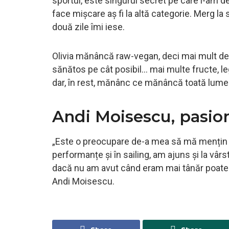
sportul, este singurul secret pe care l-am 
face mișcare aș fi la altă categorie. Merg la 
două zile îmi iese.
Olivia mănâncă raw-vegan, deci mai mult de
sănătos pe cât posibil… mai multe fructe, l
dar, în rest, mănânc ce mănâncă toată lumea
Andi Moisescu, pasion
„Este o preocupare de-a mea să mă mențin 
performanțe și în sailing, am ajuns și la vâr
dacă nu am avut când eram mai tânăr poate
Andi Moisescu.