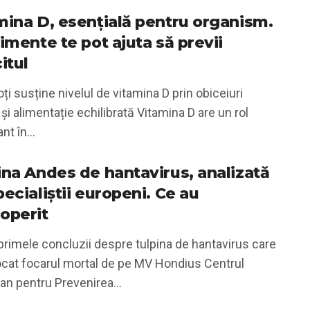
mina D, esențială pentru organism.
imente te pot ajuta să previi
itul
i susține nivelul de vitamina D prin obiceiuri
și alimentație echilibrată Vitamina D are un rol
nt în...
ina Andes de hantavirus, analizată
ecialiștii europeni. Ce au
operit
rimele concluzii despre tulpina de hantavirus care
ocat focarul mortal de pe MV Hondius Centrul
n pentru Prevenirea...