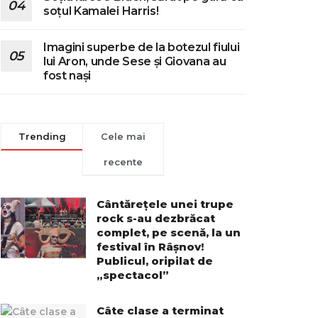
soțul Kamalei Harris!
Imagini superbe de la botezul fiului
lui Aron, unde Sese și Giovana au
fost nași
Trending
Cele mai
recente
Cântărețele unei trupe
rock s-au dezbrăcat
complet, pe scenă, la un
festival în Râșnov!
Publicul, oripilat de
„spectacol”
Câte clase a terminat