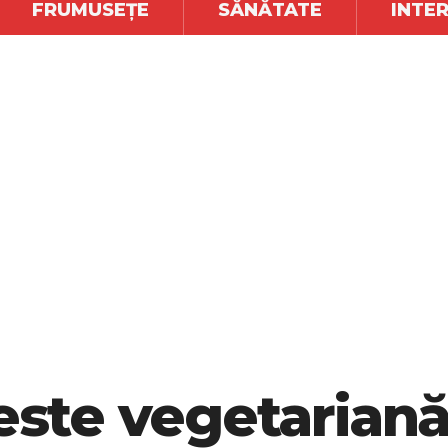
FRUMUSEȚE
SĂNĂTATE
INTE
 este vegetarian