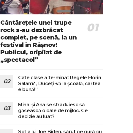
Cântărețele unei trupe
rock s-au dezbrăcat
complet, pe scenă, la un
festival în Râșnov!
Publicul, oripilat de
„spectacol”
Câte clase a terminat Regele Florin
Salam? „Duceți-vă la școală, cartea
e bună!”
Mihai și Ana se străduiesc să
găsească o cale de mijloc. Ce
decizie au luat?
Soția lui Joe Biden, sărut pe gură cu