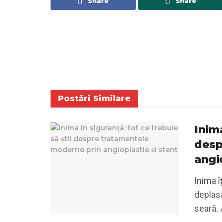
Share
Share
Postări
Similare
Inima
desp
angio
Inima îț
deplasă
seară. 