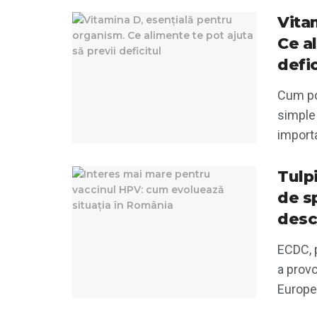
Vita
Ce al
defic
Cum poț
simple 
importa
Tulp
de sp
desc
ECDC, p
a prov
Europea