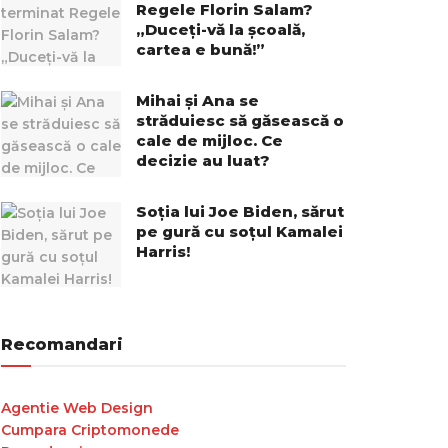
Regele Florin Salam?
„Duceți-vă la școală,
cartea e bună!”
Mihai și Ana se
străduiesc să găsească o
cale de mijloc. Ce
decizie au luat?
Soția lui Joe Biden, sărut
pe gură cu soțul Kamalei
Harris!
Recomandari
Agentie Web Design
Cumpara Criptomonede