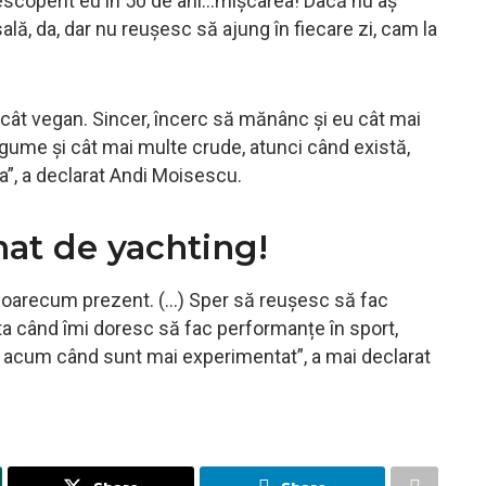
descoperit eu în 50 de ani…mișcarea! Dacă nu aș
sală, da, dar nu reușesc să ajung în fiecare zi, cam la
cât vegan. Sincer, încerc să mănânc și eu cât mai
egume și cât mai multe crude, atunci când există,
”, a declarat Andi Moisescu.
at de yachting!
oarecum prezent. (…) Sper să reușesc să fac
sta când îmi doresc să fac performanțe în sport,
 acum când sunt mai experimentat”, a mai declarat