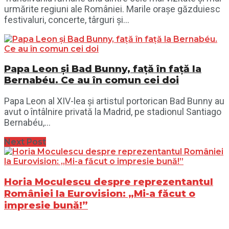
urmărite regiuni ale României. Marile orașe găzduiesc
festivaluri, concerte, târguri și...
Papa Leon și Bad Bunny, față în față la
Bernabéu. Ce au în comun cei doi
Papa Leon al XIV-lea și artistul portorican Bad Bunny au
avut o întâlnire privată la Madrid, pe stadionul Santiago
Bernabéu,...
Next Post
Horia Moculescu despre reprezentantul
României la Eurovision: „Mi-a făcut o
impresie bună!”