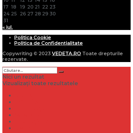
10
11
12
13
14
15
16
17
18
19
20
21
22
23
24
25
26
27
28
29
30
31
« iul.
Politica Cookie
Politica de Confidențialitate
Copywriting © 2023
VEDETA.RO
Toate drepturile
rezervate.
Nici un rezultat
Vizualizați toate rezultatele
Dramă
Infidelitate
Frumusețe
Sănătate
Internațional
Diverse