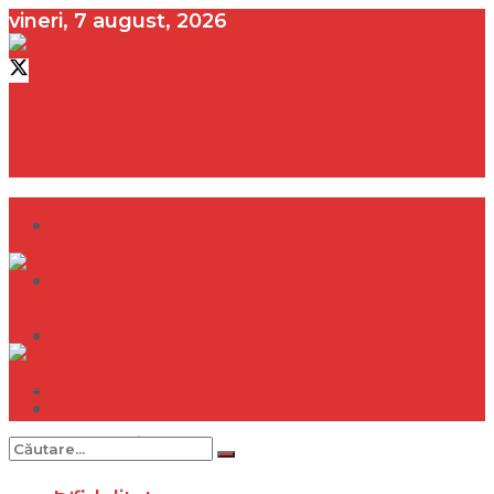
vineri, 7 august, 2026
contact@vedeta.ro
Dramă
Infidelitate
Frumusețe
Sănătate
Dramă
Internațional