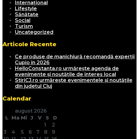
Internațional
Lifestyle
Sănătate
Social
Turism
Uncategorized
Articole Recente
Ce produse de manichiură recomandă experții
Cupio în 2026
HelloConstanta.ro urmărește agenda de
evenimente și noutățile de interes local
StiriCJ.ro urmărește evenimentele și noutățile
din județul Cluj
Calendar
august 2026
L
Ma
Mi
J
V
S
D
1
2
3
4
5
6
7
8
9