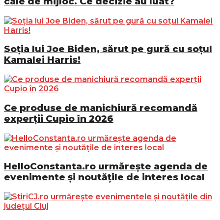
cale de mijloc. Ce decizie au luat?
Soția lui Joe Biden, sărut pe gură cu soțul
Kamalei Harris!
Ce produse de manichiură recomandă
experții Cupio în 2026
HelloConstanta.ro urmărește agenda de
evenimente și noutățile de interes local