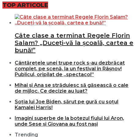
TOP ARTICOLE
Câte clase a terminat Regele Florin
Salam? „Duceți-vă la școală, cartea e
bună!”
Cântărețele unei trupe rock s-au dezbrăcat
complet, pe scenă, la un festival în Râșnov!
Publicul, oripilat de „spectacol”
Mihai și Ana se străduiesc să găsească o cale
de mijloc. Ce decizie au luat?
Soția lui Joe Biden, sărut pe gură cu soțul
Kamalei Harris!
Imagini superbe de la botezul fiului lui Aron,
unde Sese și Giovana au fost nași
Trending