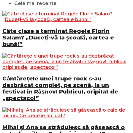
Cele mai recente
Câte clase a terminat Regele Florin
Salam? „Duceți-vă la școală, cartea e
bună!”
Cântărețele unei trupe rock s-au
dezbrăcat complet, pe scenă, la un
festival în Râșnov! Publicul, oripilat de
„spectacol”
Mihai și Ana se străduiesc să găsească o