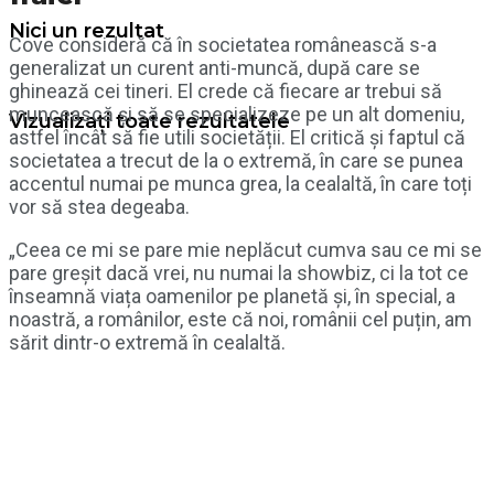
Nici un rezultat
Cove consideră că în societatea românească s-a
generalizat un curent anti-muncă, după care se
ghinează cei tineri. El crede că fiecare ar trebui să
muncească și să se specializeze pe un alt domeniu,
Vizualizați toate rezultatele
astfel încât să fie utili societății. El critică și faptul că
societatea a trecut de la o extremă, în care se punea
accentul numai pe munca grea, la cealaltă, în care toți
vor să stea degeaba.
„Ceea ce mi se pare mie neplăcut cumva sau ce mi se
pare greșit dacă vrei, nu numai la showbiz, ci la tot ce
înseamnă viața oamenilor pe planetă și, în special, a
noastră, a românilor, este că noi, românii cel puțin, am
sărit dintr-o extremă în cealaltă.