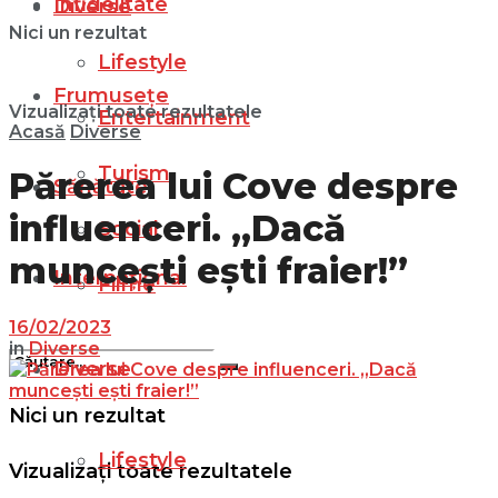
Infidelitate
Diverse
Nici un rezultat
Lifestyle
Frumusețe
Vizualizați toate rezultatele
Entertainment
Acasă
Diverse
Turism
Părerea lui Cove despre
Sănătate
influenceri. „Dacă
Social
muncești ești fraier!”
Internațional
Filme
16/02/2023
in
Diverse
Diverse
Nici un rezultat
Lifestyle
Vizualizați toate rezultatele