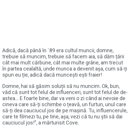
Adică, dacă până în `89 era cultul muncii, domne,
trebuie să muncim, trebuie să facem aia, să dăm țării
cât mai mult cărbune, cât mai multe grâne, am trecut
în partea cealaltă, unde munca a devenit așa, cum să-ți
spun eu ție, adică dacă muncești ești fraier!
Domne, hai să găsim soluții să nu muncim. Ok, bun,
văd că sunt tot felul de influenceri, sunt tot felul de de-
astea… E foarte bine, dar va veni o zi când ai nevoie de
cineva care să-ți schimbe o țeavă, un furtun, unul care
să-ți dea cauciucul jos de pe mașină. Tu, influencerule,
care te filmezi tu, pe tine, așa, vezi că tu nu știi să dai
cauciucul jos!”, a mărturisit Cove.