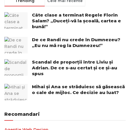
Trending
Cele mai recente
Câte clase a terminat Regele Florin
Salam? „Duceți-vă la școală, cartea e
bună!”
De ce Randi nu crede în Dumnezeu?
„Eu nu mă rog la Dumnezeu!”
Scandal de proporții între Liviu și
Adrian. De ce s-au certat și ce și-au
spus
Mihai și Ana se străduiesc să găsească
o cale de mijloc. Ce decizie au luat?
Recomandari
Agentie Web Design