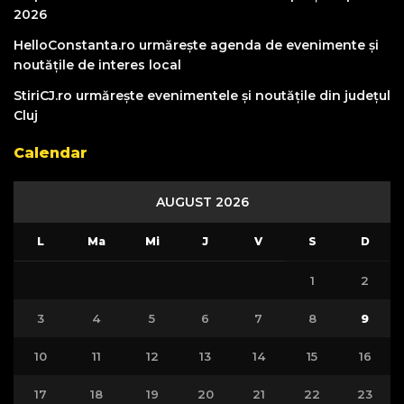
2026
HelloConstanta.ro urmărește agenda de evenimente și
noutățile de interes local
StiriCJ.ro urmărește evenimentele și noutățile din județul
Cluj
Calendar
AUGUST 2026
L
Ma
Mi
J
V
S
D
1
2
3
4
5
6
7
8
9
10
11
12
13
14
15
16
17
18
19
20
21
22
23