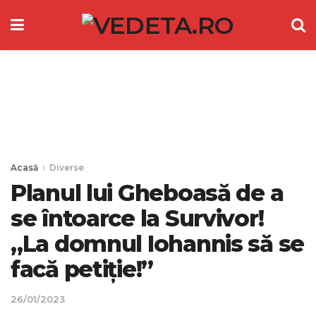
Acasă
Diverse
Planul lui Gheboasă de a
se întoarce la Survivor!
„La domnul Iohannis să se
facă petiție!”
26/01/2023